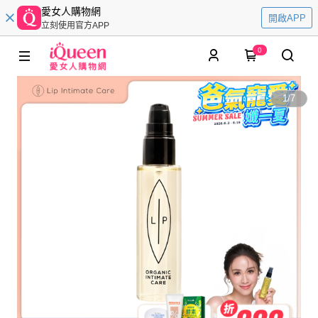
愛女人購物網
開啟APP
立刻使用官方APP
0
1
/
7