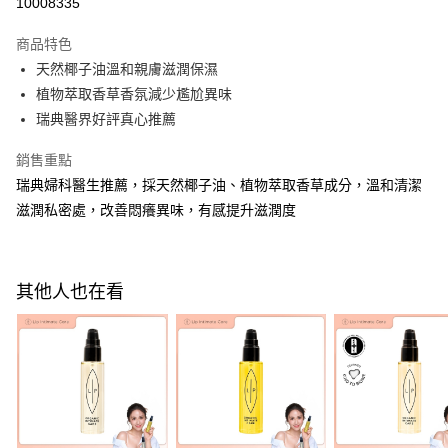
10008335
LINE Pay
商品特色
Apple Pay
天然椰子油溫和親膚滋潤保濕
植物萃取香草香氛減少尷尬異味
街口支付
瑞典醫界好評真心推薦
悠遊付
銷售重點
Google Pay
瑞典婦科醫生推薦，採天然椰子油、植物萃取香草成分，溫和清潔
滋潤私密處，改善悶癢異味，有感提升滋潤度
全盈+PAY
AFTEE先享後付
相關說明
其他人也在看
【關於「AFTEE先享後付」】
ATM付款
AFTEE先享後付是「在收到商品之後才付款」的支付方式。 讓您購物簡單
便利好安心！
１．簡單：不需註冊會員、不需綁卡、不需儲值。
運送方式
２．便利：只要手機號碼，簡訊認證，即可結帳。
３．安心：先確認商品／服務後，再付款。
全家付款取貨
每筆NT$100，滿NT$600(含以上)免運費
【「AFTEE先享後付」結帳流程】
１．於結帳方式選擇「AFTEE先享後付」後，將跳轉至「AFTEE先享後付」