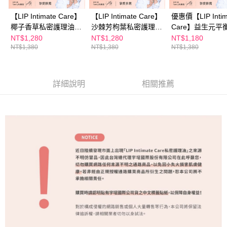
付款後全家取貨
結帳頁面，進行簡訊認證並確認金額後，即可完成結帳。
２．訂單成立數日內，您將收到繳費通知簡訊。
【LIP Intimate Care】
【LIP Intimate Care】
優惠價【LIP Intim
每筆NT$100，滿NT$600(含以上)免運費
３．收到繳費通知簡訊後14天內，點擊此簡訊中的連結，可透過四大超商／
椰子香草私密護理油
沙棘芳枸葉私密護理油
Care】益生元平
ATM／網路銀行／等多元方式進行付款，方視為交易完成。
萊爾富取貨付款
75ml Sandy吳姍儒摯
75ml Sandy吳姍儒摯
密護理油75ml Sa
NT$1,280
NT$1,280
NT$1,180
※ 請注意：結帳手續完成當下不需立刻繳費，但若您需要取消訂單，請聯絡
NT$1,380
NT$1,380
NT$1,380
愛推薦
愛推薦
吳姍儒摯愛推薦
每筆NT$100，滿NT$600(含以上)免運費
購買商品的店家。未經商家同意取消之訂單仍視為有效，需透過AFTEE先享
後付繳納相關費用。
付款後萊爾富取貨
※ 交易是否成功請以「AFTEE先享後付 」之結帳頁面顯示為準，若有關於
是否繳費成功／繳費後需取消欲退款等相關疑問，請聯繫「AFTEE先享後付
每筆NT$100，滿NT$600(含以上)免運費
詳細說明
相關推薦
客戶支援中心」
https://netprotections.freshdesk.com/support/home
7-11付款取貨
【注意事項】
１．透過由恩沛科技股份有限公司提供之「AFTEE先享後付」服務完成之交
每筆NT$100，滿NT$600(含以上)免運費
易，需依本服務之必要範圍內提供個人資料，並將交易相關給付款項請求債
權轉讓予恩沛科技股份有限公司。
付款後7-11取貨
２．關於個人資料處理事宜，請瀏覽以下網址：
每筆NT$100，滿NT$600(含以上)免運費
https://aftee.tw/terms/#terms3
３．未成年的使用者請事先徵得法定代理人或監護人之同意方可使用
宅配
「AFTEE先享後付」，若未經同意申辦者引起之損失，本公司不負相關責
任。
每筆NT$100，滿NT$600(含以上)免運費
４．使用「AFTEE先享後付」時，將依據個別帳號之用戶狀況，依本公司即
時審查核予不同之上限額度；若仍有額度不足之情形，本公司將視審查結果
離島配送
請求用戶進行身份認證。
每筆NT$150，滿NT$1,500(含以上)免運費
５．嚴禁一人註冊多個帳號或使用他人資訊註冊。若發現惡意使用之情形，
恩沛科技股份有限公司將有權停止該用戶之使用額度並採取法律行動。