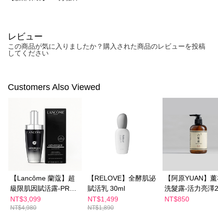
レビュー
この商品が気に入りましたか？購入された商品のレビューを投稿
してください
Customers Also Viewed
【Lancôme 蘭蔻】超
【RELOVE】全酵肌泌
【阿原YUAN】
級限肌因賦活露-PRO
賦活乳 30ml
洗髮露-活力亮澤25
100ml
NT$3,099
NT$1,499
NT$850
NT$4,980
NT$1,890