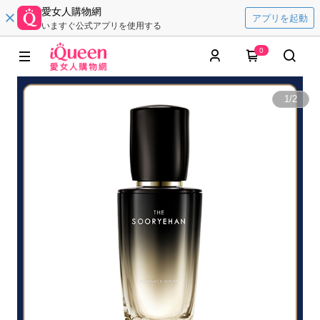
愛女人購物網
アプリを起動
いますぐ公式アプリを使用する
0
1
/
2