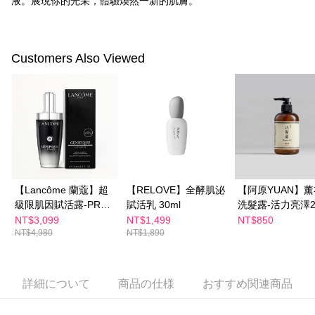
液。展現你的光采，體驗煥然一新的肌膚。
代金納付期限は最短で 14 日以内ですので、ご注意ください。AFTEE アプ
萊爾富取貨付款
リをダウンロードして AFTEE 会員になるとお支払い期限を最長 45 日以内
配送毎にNT$100、NT$600以上で送料無料
まで延長できます。
付款後萊爾富取貨
お支払期限は、ショップが請求した期日と、AFTEEで延長できる日数をも
Customers Also Viewed
とに計算されます。AFTEEで注文すると、商品を受け取るまで支払い期限
配送毎にNT$100、NT$600以上で送料無料
を延長できますが、商品を期限内に受け取れない場合があります（例：予
約商品や商品到着日が比較的遅い商品）。そのため、商品到着の有無に関
7-11付款取貨
わらず、AFTEEで指定された期限内にお支払いください。
配送毎にNT$100、NT$600以上で送料無料
二、支払い限度額
付款後7-11取貨
1.初回 AFTEEを ご利用の際に、認証結果及び当社の審査の結果に基づ
き、限度額が設定されます。
配送毎にNT$100、NT$600以上で送料無料
2.決済金額は最低NT$20です。
3.現在、台湾の会員のみご利用いただけます。
宅配
【Lancôme 蘭蔻】超
【RELOVE】全酵肌泌
【阿原YUAN】
級限肌因賦活露-PRO
賦活乳 30ml
洗髮露-活力亮澤25
三、利用規約「AFTEE代金後払い」（以下当サービスという）はネットプ
配送毎にNT$100、NT$600以上で送料無料
ロテクションズ（以下 AFTEE という）が提供し、AFTEEが代金を徴収し
100ml
NT$3,099
NT$1,499
NT$850
ます。当サービスご利用の際に提供しなければならない個人情報（注文者
離島配送
NT$4,980
NT$1,890
の氏名、電話番号、受取人の氏名、電話番号、受取人住所を含むがこれに
配送毎にNT$150、NT$1,500以上で送料無料
限らない）は、AFTEEに渡され当サービスで必要な範囲内で利用されま
す。AFTEEの個人情報の収集、処理、利用について、詳細はAFTEE公式ホ
ームページの『個人情報の収集、処理及び利用に関する声明』をご参照く
詳細について
商品の仕様
おすすめ関連商品
ださい（
https://aftee.tw/privacypolicy/
）。