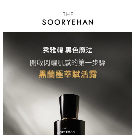
AFTEEの初回ご利用の際に、審査を通過すれば、最高額がNT$10,000にな
ります。支払い期限を過ぎた場合、その金額に基づいて年利20%の遅延滞
納金が加算されます。未成年の利用者は、事前に法定代理人または後見人
の同意を得ればAFTEEをご利用いただけます。
個人情報の処理、利用について疑問がある、または関連する法律の権利を
行使したい場合は、ネットプロテクションズ
cs_tw@netprotections.co.jp
にご連絡ください。上記に示した個人情報を、必要な購入注文書とあわせ
てAFTEEにご提供いただく、またはAFTEEにあなたの個人情報の収集、処
理、利用を許可することににご同意いただけない場合は、当サービスを選
択しないでください。