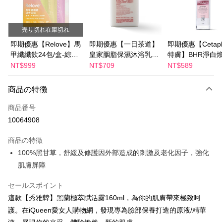
Apple Pay
JKOPAY
売り切れ在庫切れ
Easy Wallet
即期優惠【Relove】馬
即期優惠【一日茶道】
即期優惠【Cetaph
甲纖纖飲24包/盒-綜合
皇家胭脂保濕沐浴乳
特膚】BHR淨白
Google Pay
口味(效期2027-01-22)
600ml 效期2027/2/19
妝水 150mL 效期
NT$999
NT$709
NT$589
Plus Pay
2027/3/1
商品の特徴
AFTEE代金後払い
説明
商品番号
一、 AFTEE代金後払いについて
10064908
ATM払い
1.お支払い方法でAFTEE代金後払いを選択すると、携帯電話認証ウィンド
ウが表示されます。
商品の特徴
2.SMSで認証してお支払い手続を進めてください。
配送方法
100%黑甘草，舒緩及修護因外部造成的刺激及老化因子，強化
3.注文するときのお支払いは不要です。商品はご指定の住所に配送されま
す。
全家付款取貨
肌膚屏障
4.ご注文が完了すると、携帯に支払い通知のSMSが届きます。アプリ会員
配送毎にNT$100、NT$600以上で送料無料
の場合は、AFTEE アプリプッシュ通知が届きます。
セールスポイント
5.商品受け取り時のお支払いは不要です。商品を確かめてから、SMSまた
付款後全家取貨
はアプリの通知に従って、4大コンビニ、またはATM/オンラインバンキン
這款【秀雅韓】黑蘭極萃賦活露160ml，為你的肌膚帶來極致呵
グでお支払いください。
配送毎にNT$100、NT$600以上で送料無料
護。在iQueen愛女人購物網，發現專為臉部保養打造的原液/精華