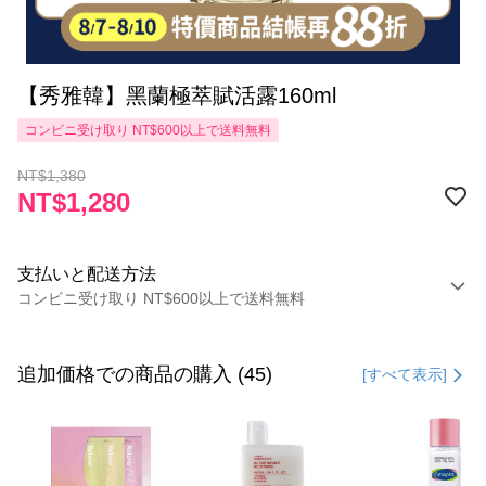
【秀雅韓】黑蘭極萃賦活露160ml
コンビニ受け取り NT$600以上で送料無料
NT$1,380
NT$1,280
支払いと配送方法
コンビニ受け取り NT$600以上で送料無料
お支払い方法
クレジットカード1回払い
追加価格での商品の購入 (45)
[すべて表示]
コンビニ店頭代金引換
LINE Pay