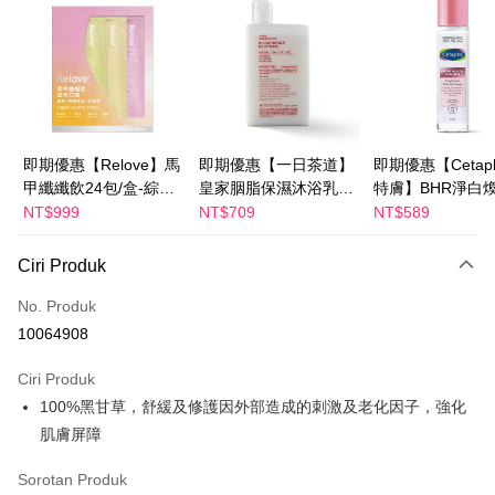
Apple Pay
JKOPAY
Easy Wallet
Google Pay
即期優惠【Relove】馬
即期優惠【一日茶道】
即期優惠【Cetaph
甲纖纖飲24包/盒-綜合
皇家胭脂保濕沐浴乳
特膚】BHR淨白
Plus PAY
口味(效期2027-01-22)
600ml 效期2027/2/19
妝水 150mL 效期
NT$999
NT$709
NT$589
2027/3/1
AFTEE
Ciri Produk
Deskripsi
Pertama, Mengenai Perkhidmatan AFTEE Beli Sekarang Bayar Kemudian
No. Produk
Pemindahan ATM
1. Dengan memilih AFTEE sebagai kaedah pembayaran, mesej
10064908
pengesahan AFTEE akan muncul.
2. Anda boleh meneruskan pembayaran selepas pengesahan SMS.
Pilihan Penghantaran
3. Tiada bayaran diperlukan apabila pesanan disahkan. Produk akan
Ciri Produk
dihantar ke alamat yang ditetapkan.
全家付款取貨
100%黑甘草，舒緩及修護因外部造成的刺激及老化因子，強化
4. Setelah pesanan disahkan, anda akan menerima SMS pembayaran
NT$100/pesanan | Penghantaran percuma untuk pesanan
肌膚屏障
manakala ahli aplikasi akan menerima pemberitahuan tolak aplikasi
NT$600 atau lebih
AFTEE.
5. Tiada bayaran diperlukan apabila anda menerima produk. Sila buat
Sorotan Produk
pembayaran di empat kedai serbaneka utama, ATM atau perbankan