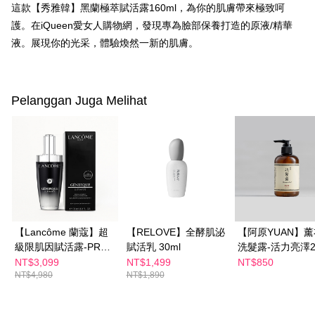
付款後全家取貨
這款【秀雅韓】黑蘭極萃賦活露160ml，為你的肌膚帶來極致呵
dalam talian dengan SMS pembayaran atau pemberitahuan tolak aplikasi
NT$100/pesanan | Penghantaran percuma untuk pesanan
AFTEE.
護。在iQueen愛女人購物網，發現專為臉部保養打造的原液/精華
NT$600 atau lebih
液。展現你的光采，體驗煥然一新的肌膚。
Sila ambil perhatian bahawa tempoh pembayaran adalah 14 hari. Walau
萊爾富取貨付款
bagaimanapun, bagi mereka yang telah memuat turun Aplikasi AFTEE
dan mendaftar sebagai ahli AFTEE boleh menikmati tempoh pembayaran
NT$100/pesanan | Penghantaran percuma untuk pesanan
sehingga 45 hari.
Pelanggan Juga Melihat
NT$600 atau lebih
Tempoh pembayaran dikira dari masa kedai meminta pembayaran anda,
付款後萊爾富取貨
ditambah dengan bilangan hari yang boleh dilanjutkan oleh AFTEE. Anda
boleh melanjutkan tempoh pembayaran anda sebelum anda menerima
NT$100/pesanan | Penghantaran percuma untuk pesanan
pesanan. Walau bagaimanapun, tiada jaminan bahawa anda boleh
NT$600 atau lebih
menerima pesanan anda semasa tempoh pembayaran (cth.: produk
prapesanan atau produk yang mungkin mengambil masa yang lebih
7-11付款取貨
lama untuk dihantar). Oleh itu, anda dikehendaki membuat pembayaran
kepada AFTEE dalam tempoh sama ada anda menerima pesanan.
NT$100/pesanan | Penghantaran percuma untuk pesanan
NT$600 atau lebih
Kedua, Sekatan Pembayaran
【Lancôme 蘭蔻】超
【RELOVE】全酵肌泌
【阿原YUAN】
1. Jumlah yang diperakui untuk pengguna kali pertama boleh sehingga
級限肌因賦活露-PRO
賦活乳 30ml
洗髮露-活力亮澤25
付款後7-11取貨
NT$10,000. Amaun diperakui sebenar yang diluluskan akan berdasarkan
100ml
NT$3,099
NT$1,499
NT$850
keputusan pensijilan dan semakan oleh AFTEE.
NT$100/pesanan | Penghantaran percuma untuk pesanan
NT$4,980
NT$1,890
2. Amaun perbelanjaan minimum mestilah lebih besar daripada NT$20.
NT$600 atau lebih
3. Pada masa ini hanya tersedia untuk ahli Taiwan.
宅配