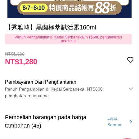
【秀雅韓】黑蘭極萃賦活露160ml
Penuh Pengambilan di Kedai Serbaneka, NT$600 penghataran
percuma
NT$1,380
NT$1,280
Pembayaran Dan Penghantaran
Penuh Pengambilan di Kedai Serbaneka, NT$600
penghataran percuma
Kaedah Pembayaran
Kad Kredit (Bayaran Penuh)
Pembelian barangan pada harga
Lihat
Semua
tambahan (45)
Pengambilan di Kedai Serbaneka
LINE Pay