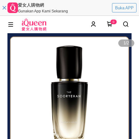
愛女人購物網
Buka APP
Gunakan App Kami Sekarang
0
1
/
2