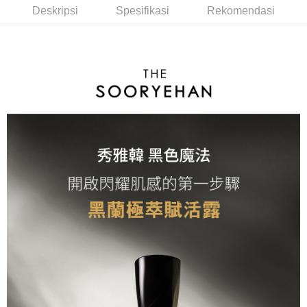
Ketiga, Syarat Perkhidmatan
Deskripsi
Spesifikasi
Rekomendasi
Perkhidmatan AFTEE Beli Sekarang Bayar Kemudian disediakan oleh NP
NT$100/pesanan | Penghantaran percuma untuk pesanan
Taiwan, Inc. dan AFTEE akan membuat bil kepada pengguna. AFTEE
NT$600 atau lebih
akan menggunakan data peribadi yang dikumpul (termasuk nama
pembeli, no. telefon, nama penerima, no. telefon, alamat penerima) untuk
離島配送
penggunaan perkhidmatan. Sila rujuk kepada "Penyata Pengumpulan
Data Peribadi, Pemprosesan, Penggunaan"
NT$150/pesanan | Penghantaran percuma untuk pesanan
(https://aftee.tw/privacypolicy/
) untuk maklumat lanjut.
NT$1,500 atau lebih
Jumlah yang diperakui untuk pengguna kali pertama yang lulus
kelulusan boleh sehingga NT$10,000. Jika pengguna tidak membuat
pembayaran dalam tempoh tersebut, yuran pembayaran lewat sebanyak
20% setahun akan dikenakan. Pengguna bawah umur dikehendaki
mendapatkan kebenaran daripada ibu bapa atau penjaga yang sah
untuk menggunakan AFTEE.
Sila hubungi NP Taiwan Inc. di
cs_tw@netprotections.co.jp
jika anda
mempunyai sebarang kebimbangan mengenai pemprosesan dan
penggunaan pada data peribadi. Jika anda tidak bersetuju dengan data
peribadi yang disenaraikan seperti di atas akan dikumpul dan digunakan
oleh AFTEE, sila jangan gunakan perkhidmatan ini.