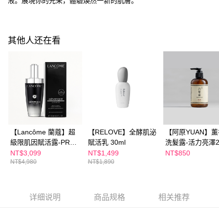
液。展現你的光采，體驗煥然一新的肌膚。
萊爾富取貨付款
繳費期限，為商家向您請款的時間，再加上使用AFTEE可延長的天數所計算
每笔NT$100，满NT$600(含以上)免运费
出。使用AFTEE下訂可以延長您收到商品前的繳費天數，但無法保證一定能
夠在期限內收到商品(例如:預購商品或預計到貨時間較長者)。因此無論收到
付款後萊爾富取貨
商品與否，仍需要請您在AFTEE規定的時間內完成繳費。
其他人还在看
每笔NT$100，满NT$600(含以上)免运费
二、付款限制
1. 初次使用 AFTEE 時，將依認證結果及本公司審查結果，核予每個人不同
7-11付款取貨
之上限額度
2. 結帳金額須大於NT$30
每笔NT$100，满NT$600(含以上)免运费
3. 目前僅支援台灣會員
付款後7-11取貨
三、聲明條款
每笔NT$100，满NT$600(含以上)免运费
「AFTEE先享後付」(下稱本服務)乃由恩沛科技股份有限公司(下稱 AFTEE )
所提供，並由 AFTEE 向您收取款項。因使用本服務所須提供之個人資料(包
宅配
【Lancôme 蘭蔻】超
【RELOVE】全酵肌泌
【阿原YUAN】
含但不限於訂購人姓名、電話，收件人姓名、電話、收件地址)，將交付予
級限肌因賦活露-PRO
賦活乳 30ml
洗髮露-活力亮澤25
AFTEE 於本服務必要服務範圍內運用。關於 AFTEE 對於個人資料之蒐集、
每笔NT$100，满NT$600(含以上)免运费
100ml
處理、利用，詳參 AFTEE 官網之『個人資料蒐集、處理及利用告知聲明』
NT$3,099
NT$1,499
NT$850
（
https://aftee.tw/privacypolicy/
）。
NT$4,980
NT$1,890
離島配送
每笔NT$150，满NT$1,500(含以上)免运费
若款項超過繳費期限，將根據當次的金額加收年利率 16% 的逾期滯納金。
未成年的使用者，請事先徵得法定代理人或監護人之同意方可使用
AFTEE。
详细说明
商品规格
相关推荐
若您對於個人資料之處理、利用有任何疑問，或欲行使相關法律權利，請聯