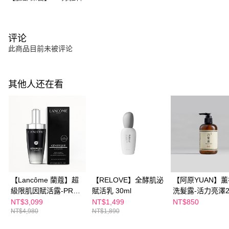
评论
此商品目前未被评论
其他人还在看
【Lancôme 蘭蔻】超
【RELOVE】全酵肌泌
【阿原YUAN】
級限肌因賦活露-PRO
賦活乳 30ml
洗髮露-活力亮澤25
100ml
NT$3,099
NT$1,499
NT$850
NT$4,980
NT$1,890