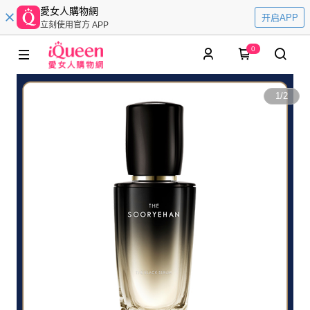
愛女人購物網
开启APP
立刻使用官方 APP
0
1
/
2