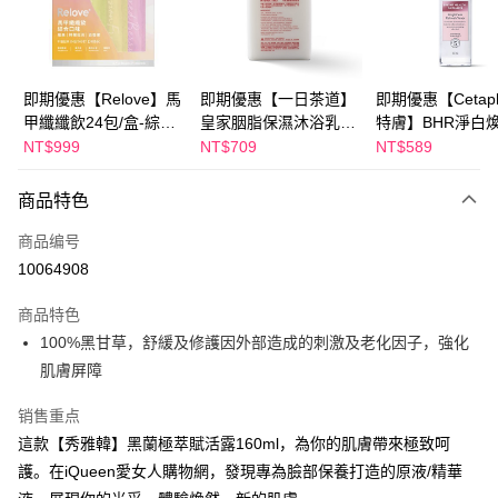
Apple Pay
街口支付
悠遊付
即期優惠【Relove】馬
即期優惠【一日茶道】
即期優惠【Cetaph
甲纖纖飲24包/盒-綜合
皇家胭脂保濕沐浴乳
特膚】BHR淨白
Google Pay
口味(效期2027-01-22)
600ml 效期2027/2/19
妝水 150mL 效期
NT$999
NT$709
NT$589
2027/3/1
Plus PAY
商品特色
AFTEE先享后付
相关说明
商品编号
一、關於 AFTEE先享後付
10064908
ATM付款
1. 於付款方式選擇AFTEE先享後付，將跳出AFTEE先享後付手機驗證視
窗。
商品特色
2. 進行簡訊驗證之後，即可完成結帳手續。
运送方式
100%黑甘草，舒緩及修護因外部造成的刺激及老化因子，強化
3. 訂單確認後不需事先繳費，商品會配送至您的指定地址。
4. 下訂完成後，您的手機會收到一封繳費通知簡訊，APP會員則會收到
肌膚屏障
全家付款取貨
AFTEE APP推播通知。
每笔NT$100，满NT$600(含以上)免运费
5. 收到商品當下無需繳費，確認無誤後，請再利用繳費通知簡訊或AFTEE
销售重点
APP於四大便利商店‧ATM/網銀等方式進行付款。
付款後全家取貨
這款【秀雅韓】黑蘭極萃賦活露160ml，為你的肌膚帶來極致呵
請留意繳費期限為 14 天。唯有下載 AFTEE App 成為 AFTEE 會員者方能享
護。在iQueen愛女人購物網，發現專為臉部保養打造的原液/精華
每笔NT$100，满NT$600(含以上)免运费
有最長 45 天內付款之服務。