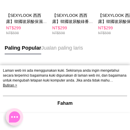
【SEXYLOOK 西西
【SEXYLOOK 西西
【SEXYLOOK 
露】韓國玻尿酸保濕嫩
露】韓國玻尿酸綠番茄
露】韓國玻尿酸
白原液面膜(5入/盒) 買
舒緩面膜(5入/盒) 買一
水面膜(5入/盒) 
NT$299
NT$299
NT$299
NT$598
NT$598
NT$598
一送一
送一
一
Paling Popular
Jualan paling laris
Tag Popular
Laman web ini ada menggunakan kuki. Sekiranya anda ingin mengetahui
secara terperinci bagaimana kuki digunakan di laman web ini, dan bagaimana
untuk mengubah tetapan kuki komputer anda. Jika anda tidak mahu
menggunakan kuki di komputer anda, sila rujuk penerangan mengenai kuki.
Butiran >
Dasar Privasi
Laman web ini ada menggunakan kuki. Sekiranya anda ingin
mengetahui secara terperinci bagaimana kuki digunakan di laman web ini,
dan bagaimana untuk mengubah tetapan kuki komputer anda. Jika anda tidak
Faham
mahu menggunakan kuki di komputer anda, sila rujuk penerangan mengenai
kuki.