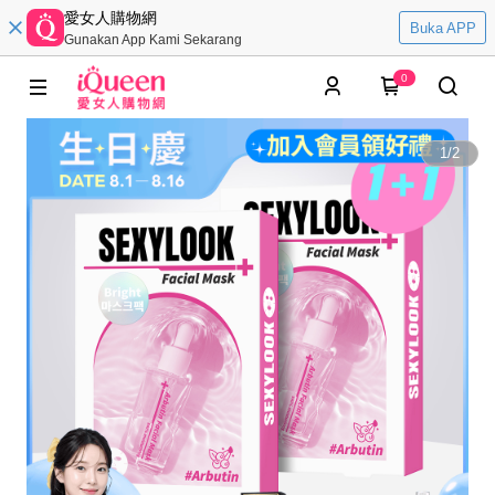
愛女人購物網
Buka APP
Gunakan App Kami Sekarang
0
1
/
2