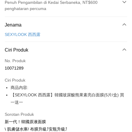
Penuh Pengambilan di Kedai Serbaneka, NT$600
penghataran percuma
Kaedah Pembayaran
Jenama
Kad Kredit (Bayaran Penuh)
SEXYLOOK 西西露
Pengambilan di Kedai Serbaneka
LINE Pay
Ciri Produk
Apple Pay
No. Produk
10071289
JKOPAY
Ciri Produk
Easy Wallet
商品內容:
Google Pay
【SEXYLOOK 西西露】韓國玻尿酸熊果素亮白面膜(5片/盒) 買
一送一
Plus PAY
AFTEE
Sorotan Produk
Deskripsi
新一代！韓國原液面膜
Pertama, Mengenai Perkhidmatan AFTEE Beli Sekarang Bayar Kemudian
\ 肌膚儲水庫/ 布膜升級⤴️安瓶升級⤴️