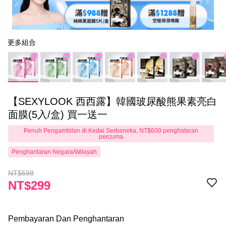
更多組合
【SEXYLOOK 西西露】韓國玻尿酸熊果素亮白
面膜(5入/盒) 買一送一
Penuh Pengambilan di Kedai Serbaneka, NT$600 penghataran
percuma
Penghantaran Negara/Wilayah
NT$598
NT$299
Pembayaran Dan Penghantaran