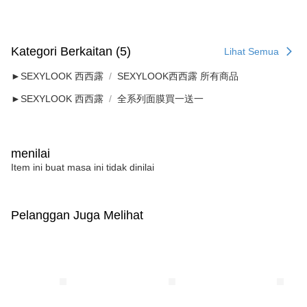
海外配送(澳洲)
Kadar Penghantaran
Sila hubungi NP Taiwan Inc. di
cs_tw@netprotections.co.jp
jika anda
mempunyai sebarang kebimbangan mengenai pemprosesan dan
penggunaan pada data peribadi. Jika anda tidak bersetuju dengan data
peribadi yang disenaraikan seperti di atas akan dikumpul dan digunakan
Kategori Berkaitan (5)
Lihat Semua
oleh AFTEE, sila jangan gunakan perkhidmatan ini.
►SEXYLOOK 西西露
SEXYLOOK西西露 所有商品
►SEXYLOOK 西西露
全系列面膜買一送一
menilai
Item ini buat masa ini tidak dinilai
Pelanggan Juga Melihat