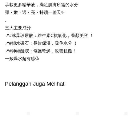
Pemindahan ATM
1. Dengan memilih AFTEE sebagai kaedah pembayaran, mesej
承載更多精華液，滿足肌膚所需的水分
pengesahan AFTEE akan muncul.
彈・嫩・透・亮・持續一整天✨
2. Anda boleh meneruskan pembayaran selepas pengesahan SMS.
Pilihan Penghantaran
3. Tiada bayaran diperlukan apabila pesanan disahkan. Produk akan
.
dihantar ke alamat yang ditetapkan.
全家付款取貨
三大主要成分
4. Setelah pesanan disahkan, anda akan menerima SMS pembayaran
NT$100/pesanan | Penghantaran percuma untuk pesanan
manakala ahli aplikasi akan menerima pemberitahuan tolak aplikasi
📍#冰葉玻尿酸：維生素C抗氧化，養顏美容 ！
NT$600 atau lebih
AFTEE.
📍#鎖水磁石：長效保濕，吸住水分 ！
5. Tiada bayaran diperlukan apabila anda menerima produk. Sila buat
📍#神經醯胺：修護乾燥，改善粗糙！
pembayaran di empat kedai serbaneka utama, ATM atau perbankan
付款後全家取貨
dalam talian dengan SMS pembayaran atau pemberitahuan tolak aplikasi
一敷爆水超有感💦
NT$100/pesanan | Penghantaran percuma untuk pesanan
AFTEE.
NT$600 atau lebih
Sila ambil perhatian bahawa tempoh pembayaran adalah 14 hari. Walau
萊爾富取貨付款
bagaimanapun, bagi mereka yang telah memuat turun Aplikasi AFTEE
Pelanggan Juga Melihat
dan mendaftar sebagai ahli AFTEE boleh menikmati tempoh pembayaran
NT$100/pesanan | Penghantaran percuma untuk pesanan
sehingga 45 hari.
NT$600 atau lebih
Tempoh pembayaran dikira dari masa kedai meminta pembayaran anda,
付款後萊爾富取貨
ditambah dengan bilangan hari yang boleh dilanjutkan oleh AFTEE. Anda
boleh melanjutkan tempoh pembayaran anda sebelum anda menerima
NT$100/pesanan | Penghantaran percuma untuk pesanan
pesanan. Walau bagaimanapun, tiada jaminan bahawa anda boleh
NT$600 atau lebih
menerima pesanan anda semasa tempoh pembayaran (cth.: produk
prapesanan atau produk yang mungkin mengambil masa yang lebih
7-11付款取貨
lama untuk dihantar). Oleh itu, anda dikehendaki membuat pembayaran