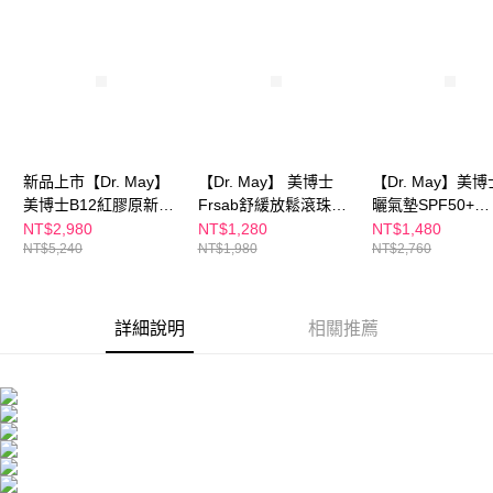
付款後全家取貨
結帳頁面，進行簡訊認證並確認金額後，即可完成結帳。
２．訂單成立數日內，您將收到繳費通知簡訊。
每筆NT$100，滿NT$600(含以上)免運費
３．收到繳費通知簡訊後14天內，點擊此簡訊中的連結，可透過四大超商／
ATM／網路銀行／等多元方式進行付款，方視為交易完成。
萊爾富取貨付款
※ 請注意：結帳手續完成當下不需立刻繳費，但若您需要取消訂單，請聯絡
每筆NT$100，滿NT$600(含以上)免運費
購買商品的店家。未經商家同意取消之訂單仍視為有效，需透過AFTEE先享
後付繳納相關費用。
付款後萊爾富取貨
※ 交易是否成功請以「AFTEE先享後付 」之結帳頁面顯示為準，若有關於
是否繳費成功／繳費後需取消欲退款等相關疑問，請聯繫「AFTEE先享後付
每筆NT$100，滿NT$600(含以上)免運費
新品上市【Dr. May】
【Dr. May】 美博士
【Dr. May】美
客戶支援中心」
https://netprotections.freshdesk.com/support/home
美博士B12紅膠原新生
Frsab舒緩放鬆滾珠精
曬氣墊SPF50+
7-11付款取貨
撫紋眼霜(20ml)x2+贈
油(8ml)
PA++++(25g)+
【注意事項】
NT$2,980
NT$1,280
NT$1,480
１．透過由恩沛科技股份有限公司提供之「AFTEE先享後付」服務完成之交
每筆NT$100，滿NT$600(含以上)免運費
NT$5,240
NT$1,980
NT$2,760
Frsab法莎酚潤唇精華
尿酸保濕化妝水
易，需依本服務之必要範圍內提供個人資料，並將交易相關給付款項請求債
(9ml)x1 紅外泌紅熨斗
(125ml)/Frsab
權轉讓予恩沛科技股份有限公司。
付款後7-11取貨
眼霜
潤唇精華(9ml)_
２．關於個人資料處理事宜，請瀏覽以下網址：
每筆NT$100，滿NT$600(含以上)免運費
(新客推薦買1送1)
https://aftee.tw/terms/#terms3
詳細說明
相關推薦
獨賣 *不適用折價
３．未成年的使用者請事先徵得法定代理人或監護人之同意方可使用
宅配
「AFTEE先享後付」，若未經同意申辦者引起之損失，本公司不負相關責
任。
每筆NT$100，滿NT$600(含以上)免運費
４．使用「AFTEE先享後付」時，將依據個別帳號之用戶狀況，依本公司即
時審查核予不同之上限額度；若仍有額度不足之情形，本公司將視審查結果
離島配送
請求用戶進行身份認證。
每筆NT$150，滿NT$1,500(含以上)免運費
５．嚴禁一人註冊多個帳號或使用他人資訊註冊。若發現惡意使用之情形，
恩沛科技股份有限公司將有權停止該用戶之使用額度並採取法律行動。