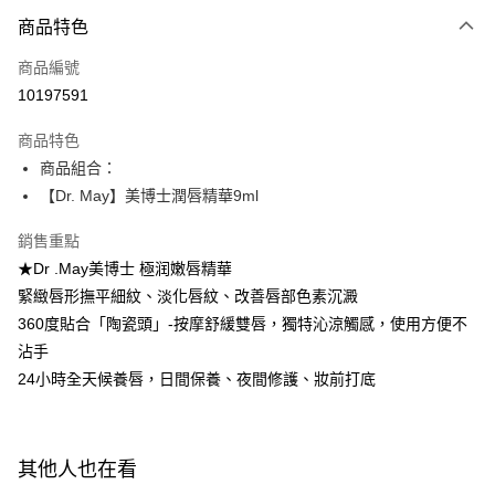
商品特色
LINE Pay
商品編號
Apple Pay
10197591
街口支付
商品特色
悠遊付
商品組合：
Google Pay
【Dr. May】美博士潤唇精華9ml
全盈+PAY
銷售重點
★Dr .May美博士 極润嫩唇精華
AFTEE先享後付
緊緻唇形撫平細紋、淡化唇紋、改善唇部色素沉澱
相關說明
360度貼合「陶瓷頭」-按摩舒緩雙唇，獨特沁涼觸感，使用方便不
【關於「AFTEE先享後付」】
ATM付款
AFTEE先享後付是「在收到商品之後才付款」的支付方式。 讓您購物簡單
沾手
便利好安心！
24小時全天候養唇，日間保養、夜間修護、妝前打底
１．簡單：不需註冊會員、不需綁卡、不需儲值。
運送方式
２．便利：只要手機號碼，簡訊認證，即可結帳。
３．安心：先確認商品／服務後，再付款。
全家付款取貨
每筆NT$100，滿NT$600(含以上)免運費
【「AFTEE先享後付」結帳流程】
其他人也在看
１．於結帳方式選擇「AFTEE先享後付」後，將跳轉至「AFTEE先享後付」