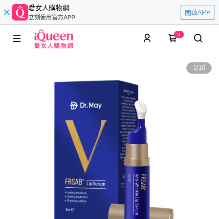
愛女人購物網
開啟APP
立刻使用官方APP
0
1
/
10