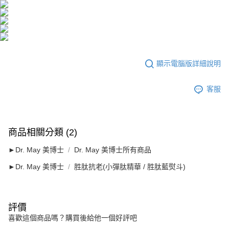
海外配送
查看運費
海外配送(澳門)
查看運費
海外配送(馬來西亞)
查看運費
海外配送(澳洲)
查看運費
顯示電腦版詳細說明
客服
商品相關分類 (2)
►Dr. May 美博士
Dr. May 美博士所有商品
►Dr. May 美博士
胜肽抗老(小彈肽精華 / 胜肽藍熨斗)
評價
喜歡這個商品嗎？購買後給他一個好評吧