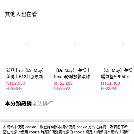
其他人也在看
新品上市【Dr. May】
【Dr. May】 美博士
【Dr. May】美
美博士B12紅膠原新生
Frsab舒緩放鬆滾珠精
曬氣墊SPF50+
撫紋眼霜(20ml)x2+贈
油(8ml)
PA++++(25g)+
NT$2,980
NT$1,280
NT$1,480
NT$5,240
NT$1,980
NT$2,760
Frsab法莎酚潤唇精華
尿酸保濕化妝水
(9ml)x1 紅外泌紅熨斗
(125ml)/Frsab
眼霜
潤唇精華(9ml)_
本分類熱銷
全站排行
(新客推薦買1送1)
獨賣 *不適用折價
熱門標籤
本網站中使用 cookie，欲查詢有關本網站使用 cookie 方式之詳情，及若您不希
望在電腦上使用 cookie 時應如何變更電腦的 cookie 設定，請參閱本網站「
隱私