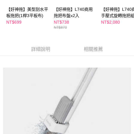
ATM／網路銀行／等多元方式進行付款，方視為交易完成。
※ 請注意：結帳手續完成當下不需立刻繳費，但若您需要取消訂單，請聯絡
【好神拖】美型刮水平
【好神拖】L740商用
【好神拖】L740
購買商品的店家。未經商家同意取消之訂單仍視為有效，需透過AFTEE先享
板拖把(1桿3平板布)
拖把布盤x2入
手壓式旋轉拖把組
後付繳納相關費用。
+1桶+2布+1手拉
NT$699
NT$738
NT$2,080
※ 交易是否成功請以「AFTEE先享後付 」之結帳頁面顯示為準，若有關於
是否繳費成功／繳費後需取消欲退款等相關疑問，請聯繫「AFTEE先享後付
NT$870
客戶支援中心」
https://netprotections.freshdesk.com/support/home
【注意事項】
詳細說明
相關推薦
１．透過由恩沛科技股份有限公司提供之「AFTEE先享後付」服務完成之交
易，需依本服務之必要範圍內提供個人資料，並將交易相關給付款項請求債
權轉讓予恩沛科技股份有限公司。
２．關於個人資料處理事宜，請瀏覽以下網址：
https://aftee.tw/terms/#terms3
３．未成年的使用者請事先徵得法定代理人或監護人之同意方可使用
「AFTEE先享後付」，若未經同意申辦者引起之損失，本公司不負相關責
任。
４．使用「AFTEE先享後付」時，將依據個別帳號之用戶狀況，依本公司即
時審查核予不同之上限額度；若仍有額度不足之情形，本公司將視審查結果
請求用戶進行身份認證。
５．嚴禁一人註冊多個帳號或使用他人資訊註冊。若發現惡意使用之情形，
恩沛科技股份有限公司將有權停止該用戶之使用額度並採取法律行動。