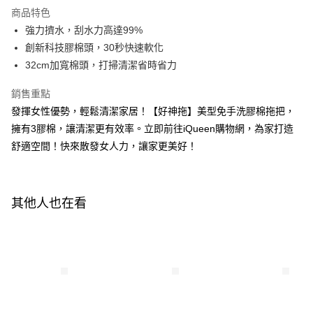
Apple Pay
商品特色
街口支付
強力擠水，刮水力高達99%
創新科技膠棉頭，30秒快速軟化
悠遊付
32cm加寬棉頭，打掃清潔省時省力
Google Pay
銷售重點
全盈+PAY
發揮女性優勢，輕鬆清潔家居！【好神拖】美型免手洗膠棉拖把，
擁有3膠棉，讓清潔更有效率。立即前往iQueen購物網，為家打造
AFTEE先享後付
舒適空間！快來散發女人力，讓家更美好！
相關說明
【關於「AFTEE先享後付」】
ATM付款
AFTEE先享後付是「在收到商品之後才付款」的支付方式。 讓您購物簡單
便利好安心！
１．簡單：不需註冊會員、不需綁卡、不需儲值。
其他人也在看
運送方式
２．便利：只要手機號碼，簡訊認證，即可結帳。
３．安心：先確認商品／服務後，再付款。
宅配
每筆NT$100，滿NT$600(含以上)免運費
【「AFTEE先享後付」結帳流程】
１．於結帳方式選擇「AFTEE先享後付」後，將跳轉至「AFTEE先享後付」
離島配送
結帳頁面，進行簡訊認證並確認金額後，即可完成結帳。
２．訂單成立數日內，您將收到繳費通知簡訊。
每筆NT$150，滿NT$1,500(含以上)免運費
３．收到繳費通知簡訊後14天內，點擊此簡訊中的連結，可透過四大超商／