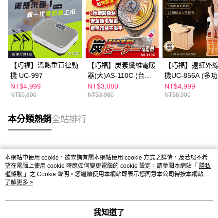
【巧福】溫熱垂直律動
【巧福】炭素纖維電暖
【巧福】遠紅外
機 UC-997
器(大)AS-110C (台灣
機UC-856A (多
製)
型款)
NT$4,999
NT$3,080
NT$4,999
NT$9,800
NT$3,980
NT$8,900
本分類熱銷
全站排行
熱門標籤
本網站中使用 cookie，欲查詢有關本網站使用 cookie 方式之詳情，及若您不希
望在電腦上使用 cookie 時應如何變更電腦的 cookie 設定，請參閱本網站「
隱私
權條款
」之 Cookie 聲明。您繼續使用本網站即表示您同意本公司得按本網站使
用條款之 Cookie 聲明使用 cookie。
了解更多 >
我知道了