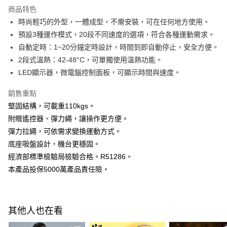
Apple Pay
商品特色
街口支付
時尚輕巧的外型，一體成型，不需安裝，可在任何地方使用。
預設3種運作模式，20段不同速度的選項，符合各種運動需求。
悠遊付
自動定時：1~20分鐘定時設計，時間到即自動停止，安全方便。
Google Pay
2段式溫熱：42-48°C，可單獨使用溫熱功能。
LED顯示器，微電腦控制面板，可顯示時間與速度。
全盈+PAY
銷售重點
AFTEE先享後付
堅固結構，可載重110kgs。
相關說明
附贈遙控器、彈力繩，讓操作更方便。
【關於「AFTEE先享後付」】
ATM付款
AFTEE先享後付是「在收到商品之後才付款」的支付方式。 讓您購物簡單
彈力拉繩，可依需求變換運動方式。
便利好安心！
底座吸盤設計，機台更穩固。
１．簡單：不需註冊會員、不需綁卡、不需儲值。
運送方式
２．便利：只要手機號碼，簡訊認證，即可結帳。
經濟部標準檢驗局檢驗合格。R51286。
３．安心：先確認商品／服務後，再付款。
宅配
本產品投保5000萬產品責任險。
每筆NT$100，滿NT$600(含以上)免運費
【「AFTEE先享後付」結帳流程】
１．於結帳方式選擇「AFTEE先享後付」後，將跳轉至「AFTEE先享後付」
離島配送
結帳頁面，進行簡訊認證並確認金額後，即可完成結帳。
其他人也在看
２．訂單成立數日內，您將收到繳費通知簡訊。
每筆NT$150，滿NT$1,500(含以上)免運費
３．收到繳費通知簡訊後14天內，點擊此簡訊中的連結，可透過四大超商／