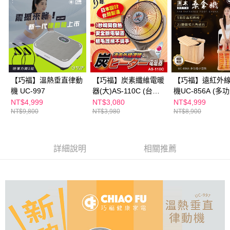
ATM／網路銀行／等多元方式進行付款，方視為交易完成。
※ 請注意：結帳手續完成當下不需立刻繳費，但若您需要取消訂單，請聯絡
購買商品的店家。未經商家同意取消之訂單仍視為有效，需透過AFTEE先享
後付繳納相關費用。
※ 交易是否成功請以「AFTEE先享後付 」之結帳頁面顯示為準，若有關於
是否繳費成功／繳費後需取消欲退款等相關疑問，請聯繫「AFTEE先享後付
客戶支援中心」
https://netprotections.freshdesk.com/support/home
【注意事項】
【巧福】溫熱垂直律動
【巧福】炭素纖維電暖
【巧福】遠紅外
１．透過由恩沛科技股份有限公司提供之「AFTEE先享後付」服務完成之交
機 UC-997
器(大)AS-110C (台灣
機UC-856A (多
易，需依本服務之必要範圍內提供個人資料，並將交易相關給付款項請求債
製)
型款)
NT$4,999
NT$3,080
NT$4,999
權轉讓予恩沛科技股份有限公司。
NT$9,800
NT$3,980
NT$8,900
２．關於個人資料處理事宜，請瀏覽以下網址：
https://aftee.tw/terms/#terms3
３．未成年的使用者請事先徵得法定代理人或監護人之同意方可使用
「AFTEE先享後付」，若未經同意申辦者引起之損失，本公司不負相關責
詳細說明
相關推薦
任。
４．使用「AFTEE先享後付」時，將依據個別帳號之用戶狀況，依本公司即
時審查核予不同之上限額度；若仍有額度不足之情形，本公司將視審查結果
請求用戶進行身份認證。
５．嚴禁一人註冊多個帳號或使用他人資訊註冊。若發現惡意使用之情形，
恩沛科技股份有限公司將有權停止該用戶之使用額度並採取法律行動。