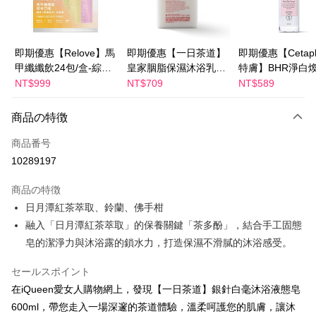
JKOPAY
Easy Wallet
即期優惠【Relove】馬
即期優惠【一日茶道】
即期優惠【Cetaph
甲纖纖飲24包/盒-綜合
皇家胭脂保濕沐浴乳
特膚】BHR淨白
Google Pay
口味(效期2027-01-22)
600ml 效期2027/2/19
妝水 150mL 效期
NT$999
NT$709
NT$589
Plus Pay
2027/3/1
商品の特徴
AFTEE代金後払い
説明
商品番号
一、 AFTEE代金後払いについて
10289197
ATM払い
1.お支払い方法でAFTEE代金後払いを選択すると、携帯電話認証ウィンド
ウが表示されます。
商品の特徴
2.SMSで認証してお支払い手続を進めてください。
配送方法
日月潭紅茶萃取、鈴蘭、佛手柑
3.注文するときのお支払いは不要です。商品はご指定の住所に配送されま
す。
全家付款取貨
融入「日月潭紅茶萃取」的保養關鍵「茶多酚」，結合手工固態
4.ご注文が完了すると、携帯に支払い通知のSMSが届きます。アプリ会員
配送毎にNT$100、NT$600以上で送料無料
皂的潔淨力與沐浴露的鎖水力，打造保濕不滑膩的沐浴感受。
の場合は、AFTEE アプリプッシュ通知が届きます。
5.商品受け取り時のお支払いは不要です。商品を確かめてから、SMSまた
付款後全家取貨
はアプリの通知に従って、4大コンビニ、またはATM/オンラインバンキン
セールスポイント
グでお支払いください。
配送毎にNT$100、NT$600以上で送料無料
在iQueen愛女人購物網上，發現【一日茶道】銀針白毫沐浴液態皂
600ml，帶您走入一場深邃的茶道體驗，溫柔呵護您的肌膚，讓沐
代金納付期限は最短で 14 日以内ですので、ご注意ください。AFTEE アプ
萊爾富取貨付款