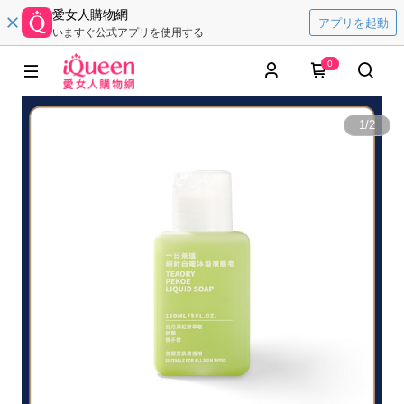
愛女人購物網
アプリを起動
いますぐ公式アプリを使用する
0
1
/
2