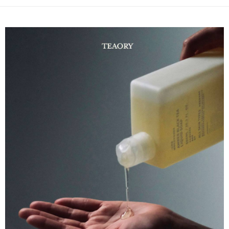
ります。支払い期限を過ぎた場合、その金額に基づいて年利20%の遅延滞
納金が加算されます。未成年の利用者は、事前に法定代理人または後見人
の同意を得ればAFTEEをご利用いただけます。
個人情報の処理、利用について疑問がある、または関連する法律の権利を
行使したい場合は、ネットプロテクションズ
cs_tw@netprotections.co.jp
にご連絡ください。上記に示した個人情報を、必要な購入注文書とあわせ
てAFTEEにご提供いただく、またはAFTEEにあなたの個人情報の収集、処
理、利用を許可することににご同意いただけない場合は、当サービスを選
択しないでください。