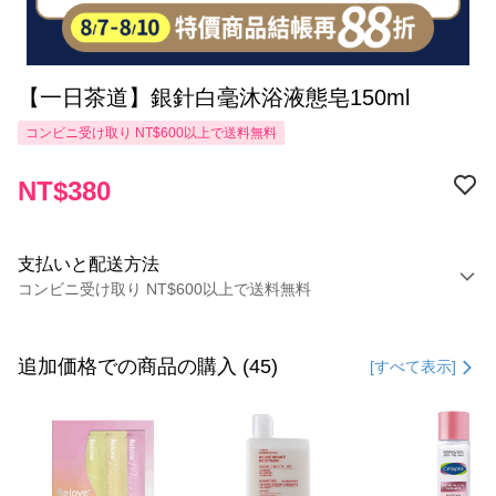
【一日茶道】銀針白毫沐浴液態皂150ml
コンビニ受け取り NT$600以上で送料無料
NT$380
支払いと配送方法
コンビニ受け取り NT$600以上で送料無料
お支払い方法
クレジットカード1回払い
追加価格での商品の購入 (45)
[すべて表示]
コンビニ店頭代金引換
LINE Pay
Apple Pay