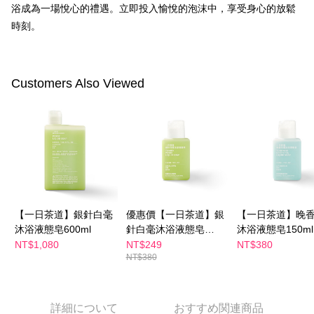
リをダウンロードして AFTEE 会員になるとお支払い期限を最長 45 日以内
浴成為一場悅心的禮遇。立即投入愉悅的泡沫中，享受身心的放鬆
配送毎にNT$100、NT$600以上で送料無料
まで延長できます。
時刻。
付款後萊爾富取貨
お支払期限は、ショップが請求した期日と、AFTEEで延長できる日数をも
とに計算されます。AFTEEで注文すると、商品を受け取るまで支払い期限
配送毎にNT$100、NT$600以上で送料無料
を延長できますが、商品を期限内に受け取れない場合があります（例：予
約商品や商品到着日が比較的遅い商品）。そのため、商品到着の有無に関
Customers Also Viewed
7-11付款取貨
わらず、AFTEEで指定された期限内にお支払いください。
配送毎にNT$100、NT$600以上で送料無料
二、支払い限度額
付款後7-11取貨
1.初回 AFTEEを ご利用の際に、認証結果及び当社の審査の結果に基づ
き、限度額が設定されます。
配送毎にNT$100、NT$600以上で送料無料
2.決済金額は最低NT$20です。
3.現在、台湾の会員のみご利用いただけます。
宅配
三、利用規約「AFTEE代金後払い」（以下当サービスという）はネットプ
配送毎にNT$100、NT$600以上で送料無料
ロテクションズ（以下 AFTEE という）が提供し、AFTEEが代金を徴収し
【一日茶道】銀針白毫
優惠價【一日茶道】銀
【一日茶道】晚
ます。当サービスご利用の際に提供しなければならない個人情報（注文者
離島配送
沐浴液態皂600ml
針白毫沐浴液態皂
沐浴液態皂150ml
の氏名、電話番号、受取人の氏名、電話番号、受取人住所を含むがこれに
配送毎にNT$150、NT$1,500以上で送料無料
150ml
NT$1,080
NT$249
NT$380
限らない）は、AFTEEに渡され当サービスで必要な範囲内で利用されま
す。AFTEEの個人情報の収集、処理、利用について、詳細はAFTEE公式ホ
NT$380
ームページの『個人情報の収集、処理及び利用に関する声明』をご参照く
ださい（
https://aftee.tw/privacypolicy/
）。
詳細について
おすすめ関連商品
AFTEEの初回ご利用の際に、審査を通過すれば、最高額がNT$10,000にな