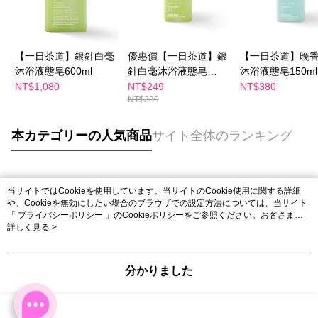
【一日茶道】銀針白毫
優惠價【一日茶道】銀
【一日茶道】晚
沐浴液態皂600ml
針白毫沐浴液態皂
沐浴液態皂150ml
150ml
NT$1,080
NT$249
NT$380
NT$380
本カテゴリーの人気商品
サイト全体のランキング
人気タグ
当サイトではCookieを使用しています。当サイトのCookie使用に関する詳細
や、Cookieを無効にしたい場合のブラウザでの設定方法については、当サイト
「
プライバシーポリシー
」のCookieポリシーをご参照ください。お客さま
が、当サイトを引き続き使用される場合、当社がサイト利用規約のCookieポリ
詳しく見る >
シーに基づいてCookieを使用することに同意したものとみなします。
分かりました