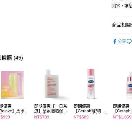
相關說明
到它，讓
【關於「A
ATM付款
AFTEE
便利好安
１．簡單
商品相關分
２．便利
運送方式
３．安心
【臉部保
分享
全家付款
【「AFT
【臉部保
每筆NT$1
１．於結帳
付」結帳
價購 (45)
付款後全
２．訂單
３．收到繳
每筆NT$1
／ATM／
※ 請注意
萊爾富取
絡購買商品
先享後付
每筆NT$1
※ 交易是
是否繳費成
付款後萊
付客戶支
每筆NT$1
期優惠
即期優惠【一日茶
即期優惠
即期優惠
Relove】馬甲纖
道】皇家胭脂保濕
【Cetaphil舒特
【Cetaph
【注意事
飲24包/盒-綜合
沐浴乳600ml 效期
膚】BHR淨白煥新
膚】BHR
7-11付款
$999
NT$709
NT$589
NT$1,059
１．透過由
味(效期2027-
2027/2/19
化妝水 150mL 效
精華液 30
交易，需
每筆NT$1
-22)
期2027/3/1
2027/3/1
求債權轉