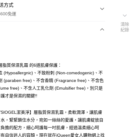
送方式
600免運
清除
紀錄
次付款
付款
層脂質保濕乳霜 的6道肌膚保護：
(Hypoallergnic)、不致粉刺 (Non-comedogenic)、不
(paraben free)、不含香精 (Fragrance free)、不含色
rfume free)、不含人工乳化劑 (Emulsifier free)，別只是
修護才是保濕的關鍵!!
y
YSIOGEL潔美淨】層脂質保濕乳霜，柔軟潤澤，讓肌膚
了水，緊緊鎖住水分，宛如一絲絲的愛護，讓肌膚綻放自
無負擔的配方，細心呵護每一吋肌膚，經過溫柔細心呵
享後付
有自信迷人的容顏。現在就在iQueen愛女人購物網上找