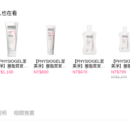
２．關於
付款後7-1
https://aft
每筆NT$1
人也在看
３．未成
「AFTE
宅配
任。
４．使用「
每筆NT$1
即時審查
結果請求
離島配送
５．嚴禁
每筆NT$1
形，恩沛
動。
PHYSIOGEL潔
【PHYSIOGEL潔
【PHYSIOGEL潔
【PHYSI
淨】層脂質安撫
美淨】層脂質安撫
美淨】層脂質安撫
美淨】層
護AI乳霜100ml
修護AI乳霜50ml
修護AI乳液 100ml
修護AI乳
$1,100
NT$800
NT$670
NT$799
100ml+
NT$1,270
乳霜 75ml
說明
相關推薦