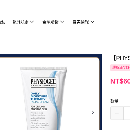
活動
會員好康
全球購物
愛美情報
【PHY
超取滿NT$
NT$6
數量