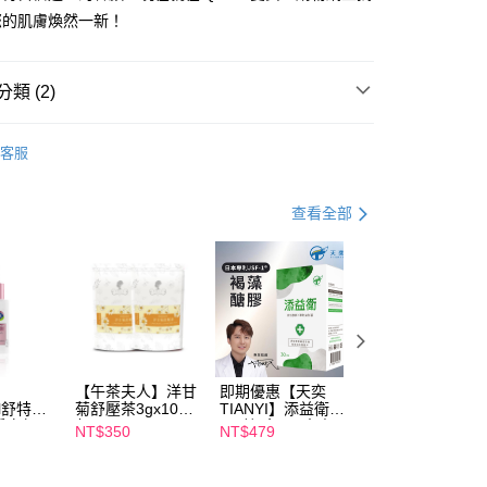
您的肌膚煥然一新！
FTEE先享後付」】
先享後付是「在收到商品之後才付款」的支付方式。 讓您購物簡單
心！
：不需註冊會員、不需綁卡、不需儲值。
類 (2)
：只要手機號碼，簡訊認證，即可結帳。
：先確認商品／服務後，再付款。
養】
乳液/乳霜/油
客服
取貨
EE先享後付」結帳流程】
養】
PHYSIOGEL潔美淨
00，滿NT$600(含以上)免運費
方式選擇「AFTEE先享後付」後，將跳轉至「AFTEE先享後
頁面，進行簡訊認證並確認金額後，即可完成結帳。
查看全部
家取貨
成立數日內，您將收到繳費通知簡訊。
費通知簡訊後14天內，點擊此簡訊中的連結，可透過四大超商
00，滿NT$600(含以上)免運費
網路銀行／等多元方式進行付款，方視為交易完成。
：結帳手續完成當下不需立刻繳費，但若您需要取消訂單，請聯
貨付款
的店家。未經商家同意取消之訂單仍視為有效，需透過AFTEE
繳納相關費用。
00，滿NT$600(含以上)免運費
否成功請以「AFTEE先享後付 」之結帳頁面顯示為準，若有關於
功／繳費後需取消欲退款等相關疑問，請聯繫「AFTEE先享後
爾富取貨
援中心」
https://netprotections.freshdesk.com/support/home
00，滿NT$600(含以上)免運費
【午茶夫人】洋甘
即期優惠【天奕
即期優惠【Catric
il舒特
菊舒壓茶3gx10入/
TIANYI】添益衛
卡翠絲】完美濾鏡
項】
淨白無暇
包 x2
(30粒/盒) 日本專
遮瑕膏 效期
取貨
NT$350
NT$479
NT$119
恩沛科技股份有限公司提供之「AFTEE先享後付」服務完成之
ml 效期
利JSF-1®褐藻醣
2027/2/1
依本服務之必要範圍內提供個人資料，並將交易相關給付款項請
00，滿NT$600(含以上)免運費
膠 效期2027/3/11
讓予恩沛科技股份有限公司。