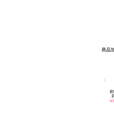
商品加
即
【
纖
NT
口
01