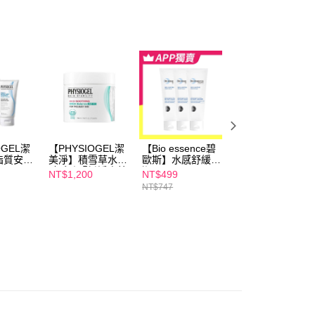
個人資料處理事宜，請瀏覽以下網址：
1取貨
ee.tw/terms/#terms3
00，滿NT$600(含以上)免運費
年的使用者請事先徵得法定代理人或監護人之同意方可使用
E先享後付」，若未經同意申辦者引起之損失，本公司不負相關責
AFTEE先享後付」時，將依據個別帳號之用戶狀況，依本公司
00，滿NT$600(含以上)免運費
核予不同之上限額度；若仍有額度不足之情形，本公司將視審查
用戶進行身份認證。
一人註冊多個帳號或使用他人資訊註冊。若發現惡意使用之情
50，滿NT$1,500(含以上)免運費
科技股份有限公司將有權停止該用戶之使用額度並採取法律行
OGEL潔
【PHYSIOGEL潔
【Bio essence碧
【Bio essence碧
脂質安撫
美淨】積雪草水楊
歐斯】水感舒緩B5
歐斯】水感舒緩B
液
酸毛孔緊緻淨膚棉
潔面霜(100g)x3
潔面霜(100g)
NT$1,200
NT$499
NT$199
層脂質保濕
70片
NT$747
NT$249