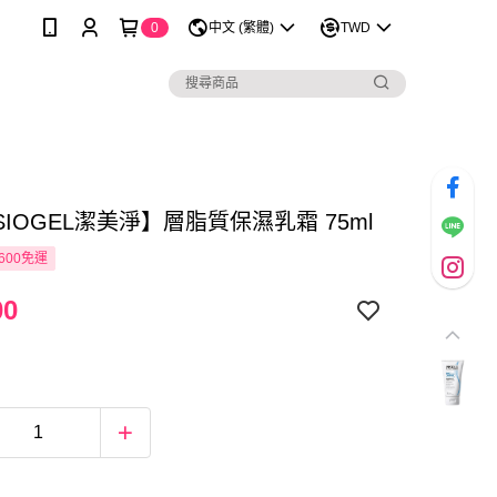
0
中文 (繁體)
TWD
SIOGEL潔美淨】層脂質保濕乳霜 75ml
600免運
00