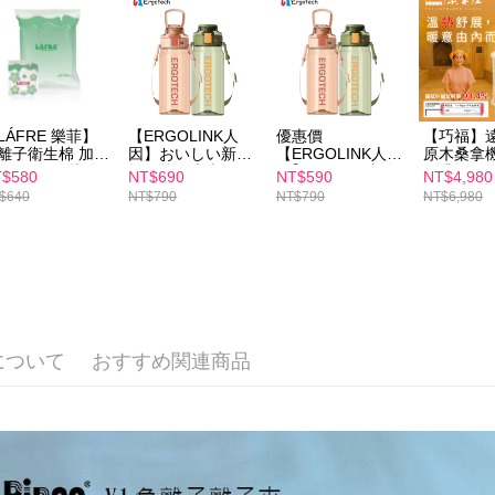
の有無に関
7-11付款
二、支払
配送毎にNT
1.初回 
き、限度
付款後7-1
2.決済金額
配送毎にNT
3.現在、
LÁFRE 樂菲】
【ERGOLINK人
優惠價
【巧福】
離子衛生棉 加長
因】おいしい新負
【ERGOLINK人
原木桑拿
宅配
三、利用規
35cm (36片/包)
離子能量水壺
因】おいしい新負
石升級款 
$580
NT$690
NT$590
NT$4,980
プロテクシ
配送毎にNT
馬來西亞人氣
TT700 (抹茶綠/珊
離子能量水壺
UC-856
$640
NT$790
NT$790
NT$6,980
します。
uTuber |
瑚粉)
TT700 (抹茶綠/珊
ff&lnthira 推薦)
瑚粉)
文者の氏
離島配送
これに限ら
配送毎にNT
されます。
AFTEE
明』をご
AFTEE
について
おすすめ関連商品
なります。
延滞納金
後見人の同
個人情報
を行使し
cs_tw@netp