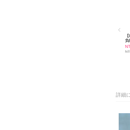
【
負
款 
NT
(
NT
Yo
Je
詳細