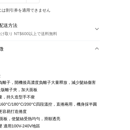
には割引券を適用できません
配送方法
け取り NT$600以上で送料無料
方法
徴
カード1回払い
店頭代金引換
徴
負離子，開機後高濃度負離子大量釋放，減少髮絲傷害
輕量版離子夾，加大面板
量，持久造型手不痠
C/160°C/180°C/200°C四段溫控，直捲兩用，機身採半圓
更容易打造捲度
t
浮面板，使髮絲受熱均勻，滑順透亮
y
 適用100V-240V地區