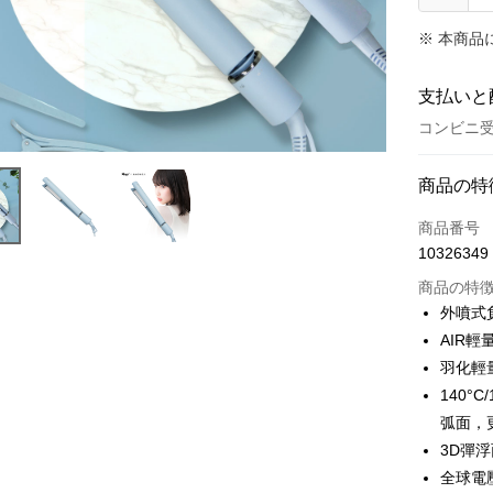
※ 本商品
支払いと
コンビニ受
お支払い
商品の特
クレジット
商品番号
10326349
コンビニ
商品の特
LINE Pay
外噴式
AIR
Apple Pay
羽化輕
JKOPAY
140°
弧面，
Easy Walle
3D彈
Google Pa
全球電壓