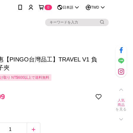
0
日本語
TWD
【PINGO台灣品工】TRAVEL V1 負
子夾
け取り NT$600以上で送料無料
99
人気
商品
を見る