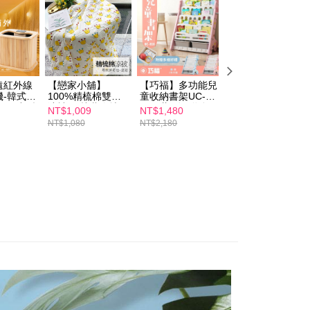
わらず、AFTEEで指定された期限内にお支払いください。
取貨
い限度額
$100、NT$600以上で送料無料
AFTEEを ご利用の際に、認証結果及び当社の審査の結果に基づ
額が設定されます。
1取貨
は最低NT$20です。
$100、NT$600以上で送料無料
台湾の会員のみご利用いただけます。
遠紅外線
【戀家小舖】
【巧福】多功能兒
【ERGOLINK人
機-韓式赭
100%精梳棉雙人
童收納書架UC-
因】新負離子超輕
約「AFTEE代金後払い」（以下当サービスという）はネット
輕便小型
涼被-尋找夢奇地-
016(藍/粉) 附籃
量316醫療級無烙
NT$1,009
NT$1,480
NT$649
ョンズ（以下 AFTEE という）が提供し、AFTEEが代金を徴収
$100、NT$600以上で送料無料
皇冠
框、掛勾
縫超輕保溫水壺
NT$1,080
NT$2,180
NT$1,560
当サービスご利用の際に提供しなければならない個人情報（注
400ml(紅/綠/藍)
名、電話番号、受取人の氏名、電話番号、受取人住所を含むが
ない）は、AFTEEに渡され当サービスで必要な範囲内で利用
$150、NT$1,500以上で送料無料
AFTEEの個人情報の収集、処理、利用について、詳細は
公式ホームページの『個人情報の収集、処理及び利用に関する声
参照ください（
https://aftee.tw/privacypolicy/
）。
の初回ご利用の際に、審査を通過すれば、最高額がNT$10,000に
支払い期限を過ぎた場合、その金額に基づいて年利20%の遅
が加算されます。未成年の利用者は、事前に法定代理人または
意を得ればAFTEEをご利用いただけます。
の処理、利用について疑問がある、または関連する法律の権利
たい場合は、ネットプロテクションズ
rotections.co.jp
にご連絡ください。上記に示した個人情報