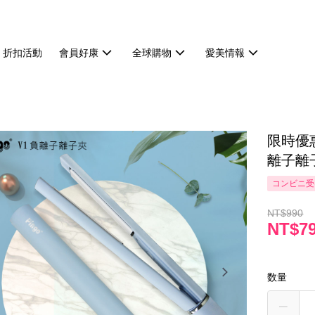
折扣活動
會員好康
全球購物
愛美情報
限時優惠
離子離
コンビニ受
NT$990
NT$7
数量