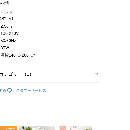
納功能
ポイント
代金後払い
EL V1
.5cm
TEE代金後払いについて
い方法でAFTEE代金後払いを選択すると、携帯電話認証ウィン
00-240V
示されます。
0/60Hz
で認証してお支払い手続を進めてください。
35W
るときのお支払いは不要です。商品はご指定の住所に配送されま
控140°C-200°C"
が完了すると、携帯に支払い通知のSMSが届きます。アプリ会
取貨
、AFTEE アプリプッシュ通知が届きます。
$100、NT$600以上で送料無料
け取り時のお支払いは不要です。商品を確かめてから、SMSま
カテゴリー（1）
の通知に従って、4大コンビニ、またはATM/オンラインバンキ
家取貨
支払いください。
養】
美髮工具
$100、NT$600以上で送料無料
限は最短で 14 日以内ですので、ご注意ください。AFTEE ア
する
カスタマーサービス
ンロードして AFTEE 会員になるとお支払い期限を最長 45 日
貨付款
延長できます。
$100、NT$600以上で送料無料
は、ショップが請求した期日と、AFTEEで延長できる日数を
爾富取貨
されます。AFTEEで注文すると、商品を受け取るまで支払い
長できますが、商品を期限内に受け取れない場合があります
$100、NT$600以上で送料無料
約商品や商品到着日が比較的遅い商品）。そのため、商品到着