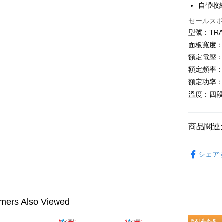
自帶收
Plus Pay
セールス
AFTEE
型號：TRAV
説明
面板寬度：2
一、 AF
ATM払い
1.お支払
額定電壓：1
ドウが表
額定頻率：5
2.SMS
額定功率：
3.注文す
配送方法
す。
溫度：四段溫
4.ご注文
全家付款
員の場合は
配送毎にNT
5.商品受
商品関連
たはアプリ
付款後全
ングでお
【美髮保
配送毎にNT
代金納付期
シェア
プリをダウ
萊爾富取
以内まで
配送毎にNT
お支払期限
付款後萊
もとに計算
mers Also Viewed
期限を延
配送毎にNT
（例：予