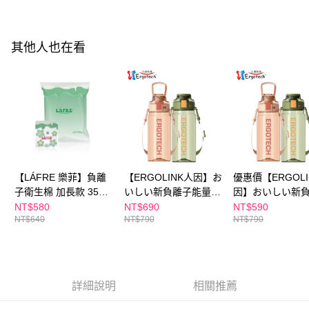
付款後全家取貨
結帳頁面，進行簡訊認證並確認金額後，即可完成結帳。
２．訂單成立數日內，您將收到繳費通知簡訊。
每筆NT$100，滿NT$600(含以上)免運費
３．收到繳費通知簡訊後14天內，點擊此簡訊中的連結，可透過四大超商／
ATM／網路銀行／等多元方式進行付款，方視為交易完成。
其他人也在看
萊爾富取貨付款
※ 請注意：結帳手續完成當下不需立刻繳費，但若您需要取消訂單，請聯絡
每筆NT$100，滿NT$600(含以上)免運費
購買商品的店家。未經商家同意取消之訂單仍視為有效，需透過AFTEE先享
後付繳納相關費用。
付款後萊爾富取貨
※ 交易是否成功請以「AFTEE先享後付 」之結帳頁面顯示為準，若有關於
是否繳費成功／繳費後需取消欲退款等相關疑問，請聯繫「AFTEE先享後付
每筆NT$100，滿NT$600(含以上)免運費
客戶支援中心」
https://netprotections.freshdesk.com/support/home
7-11付款取貨
【注意事項】
１．透過由恩沛科技股份有限公司提供之「AFTEE先享後付」服務完成之交
每筆NT$100，滿NT$600(含以上)免運費
易，需依本服務之必要範圍內提供個人資料，並將交易相關給付款項請求債
【LÁFRE 樂菲】負離
【ERGOLINK人因】お
優惠價【ERGOLI
權轉讓予恩沛科技股份有限公司。
付款後7-11取貨
子衛生棉 加長款 35cm
いしい新負離子能量水
因】おいしい新
２．關於個人資料處理事宜，請瀏覽以下網址：
每筆NT$100，滿NT$600(含以上)免運費
(36片/包)(馬來西亞人
壺TT700 (抹茶綠/珊瑚
能量水壺TT700 
https://aftee.tw/terms/#terms3
NT$580
NT$690
NT$590
３．未成年的使用者請事先徵得法定代理人或監護人之同意方可使用
NT$640
NT$790
NT$790
氣YouTuber |
粉)
綠/珊瑚粉)
宅配
「AFTEE先享後付」，若未經同意申辦者引起之損失，本公司不負相關責
Jeff&lnthira 推薦)
任。
每筆NT$100，滿NT$600(含以上)免運費
４．使用「AFTEE先享後付」時，將依據個別帳號之用戶狀況，依本公司即
時審查核予不同之上限額度；若仍有額度不足之情形，本公司將視審查結果
離島配送
請求用戶進行身份認證。
詳細說明
相關推薦
每筆NT$150，滿NT$1,500(含以上)免運費
５．嚴禁一人註冊多個帳號或使用他人資訊註冊。若發現惡意使用之情形，
恩沛科技股份有限公司將有權停止該用戶之使用額度並採取法律行動。