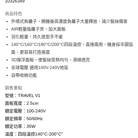
10326349
LINE Pay
商品特色
Apple Pay
外噴式負離子，開機後高濃度負離子大量釋放，減少髮絲傷害
AIR輕量版離子夾，加大面板
街口支付
羽化輕量，持久造型手不痠
悠遊付
140°C/160°C/180°C/200°C四段溫控，直捲兩用，機身採半圓弧
面，更容易打造捲度
Google Pay
3D彈浮面板，使髮絲受熱均勻，滑順透亮
全盈+PAY
全球電壓 適用100V-240V地區
自帶收納功能
AFTEE先享後付
相關說明
銷售重點
【關於「AFTEE先享後付」】
型號：TRAVEL V1
ATM付款
AFTEE先享後付是「在收到商品之後才付款」的支付方式。 讓您購物簡單
便利好安心！
面板寬度：2.5cm
１．簡單：不需註冊會員、不需綁卡、不需儲值。
額定電壓：100-240V
運送方式
２．便利：只要手機號碼，簡訊認證，即可結帳。
額定頻率：50/60Hz
３．安心：先確認商品／服務後，再付款。
全家付款取貨
額定功率：35W
每筆NT$100，滿NT$600(含以上)免運費
【「AFTEE先享後付」結帳流程】
溫度：四段溫控140°C-200°C"
１．於結帳方式選擇「AFTEE先享後付」後，將跳轉至「AFTEE先享後付」