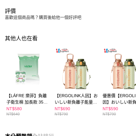
評價
喜歡這個商品嗎？購買後給他一個好評吧
其他人也在看
【LÁFRE 樂菲】負離
【ERGOLINK人因】お
優惠價【ERGOLI
子衛生棉 加長款 35cm
いしい新負離子能量水
因】おいしい新
(36片/包)(馬來西亞人
壺TT700 (抹茶綠/珊瑚
能量水壺TT700 
NT$580
NT$690
NT$590
NT$640
NT$790
NT$790
氣YouTuber |
粉)
綠/珊瑚粉)
Jeff&lnthira 推薦)