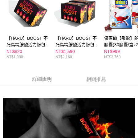
每筆NT$100，滿NT$600(含以上)免運費
３．收到繳費通知簡訊後14天內，點擊此簡訊中的連結，可透過四大超商／
ATM／網路銀行／等多元方式進行付款，方視為交易完成。
萊爾富取貨付款
※ 請注意：結帳手續完成當下不需立刻繳費，但若您需要取消訂單，請聯絡
每筆NT$100，滿NT$600(含以上)免運費
購買商品的店家。未經商家同意取消之訂單仍視為有效，需透過AFTEE先享
後付繳納相關費用。
付款後萊爾富取貨
※ 交易是否成功請以「AFTEE先享後付 」之結帳頁面顯示為準，若有關於
是否繳費成功／繳費後需取消欲退款等相關疑問，請聯繫「AFTEE先享後付
【HARU】BOOST 不
【HARU】BOOST 不
優惠價【飛鴕】
每筆NT$100，滿NT$600(含以上)免運費
客戶支援中心」
https://netprotections.freshdesk.com/support/home
死鳥精胺酸活力粉包
死鳥精胺酸活力粉包
膠囊(30膠囊/盒x2
7.5g x20條/盒
7.5g x20條/盒x2
NT$820
NT$1,590
NT$999
7-11付款取貨
【注意事項】
NT$1,080
NT$2,160
NT$3,760
１．透過由恩沛科技股份有限公司提供之「AFTEE先享後付」服務完成之交
每筆NT$100，滿NT$600(含以上)免運費
易，需依本服務之必要範圍內提供個人資料，並將交易相關給付款項請求債
權轉讓予恩沛科技股份有限公司。
付款後7-11取貨
２．關於個人資料處理事宜，請瀏覽以下網址：
詳細說明
相關推薦
每筆NT$100，滿NT$600(含以上)免運費
https://aftee.tw/terms/#terms3
３．未成年的使用者請事先徵得法定代理人或監護人之同意方可使用
宅配
「AFTEE先享後付」，若未經同意申辦者引起之損失，本公司不負相關責
任。
每筆NT$100，滿NT$600(含以上)免運費
４．使用「AFTEE先享後付」時，將依據個別帳號之用戶狀況，依本公司即
時審查核予不同之上限額度；若仍有額度不足之情形，本公司將視審查結果
離島配送
請求用戶進行身份認證。
每筆NT$150，滿NT$1,500(含以上)免運費
５．嚴禁一人註冊多個帳號或使用他人資訊註冊。若發現惡意使用之情形，
恩沛科技股份有限公司將有權停止該用戶之使用額度並採取法律行動。