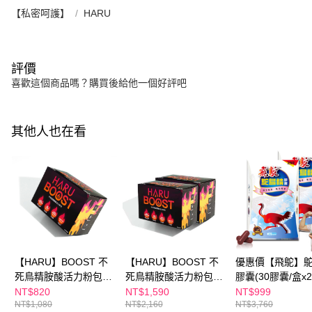
【私密呵護】
HARU
評價
喜歡這個商品嗎？購買後給他一個好評吧
其他人也在看
【HARU】BOOST 不
【HARU】BOOST 不
優惠價【飛鴕】
死鳥精胺酸活力粉包
死鳥精胺酸活力粉包
膠囊(30膠囊/盒x2
7.5g x20條/盒
7.5g x20條/盒x2
NT$820
NT$1,590
NT$999
NT$1,080
NT$2,160
NT$3,760