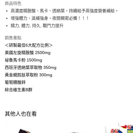
商品特色
Apple Pay
高濃度精胺酸、馬卡、透納葉，持續給予高強度營養補給。
增強體力、滋補強身，夜間親密必備！！！
街口支付
精力, 體力, 持久, 戰鬥力提升
悠遊付
銷售重點
Google Pay
＜研製最佳6大配方比例＞
美國左旋精胺酸 2500mg
全盈+PAY
祕魯馬卡粉 1500mg
AFTEE先享後付
西班牙透納葉萃取物 350mg
相關說明
黃金蜆胜肽萃取粉 300mg
【關於「AFTEE先享後付」】
葡萄糖酸鋅
ATM付款
AFTEE先享後付是「在收到商品之後才付款」的支付方式。 讓您購物簡單
便利好安心！
綜合維生素B群
１．簡單：不需註冊會員、不需綁卡、不需儲值。
運送方式
２．便利：只要手機號碼，簡訊認證，即可結帳。
３．安心：先確認商品／服務後，再付款。
全家付款取貨
其他人也在看
每筆NT$100，滿NT$600(含以上)免運費
【「AFTEE先享後付」結帳流程】
１．於結帳方式選擇「AFTEE先享後付」後，將跳轉至「AFTEE先享後付」
付款後全家取貨
結帳頁面，進行簡訊認證並確認金額後，即可完成結帳。
２．訂單成立數日內，您將收到繳費通知簡訊。