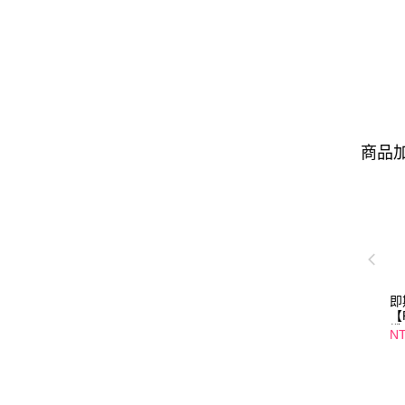
商品加
即
【
纖
NT
口
01