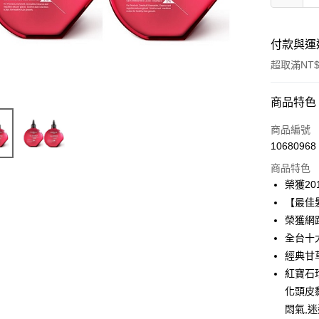
付款與運
超取滿NT$
付款方式
商品特色
信用卡一
商品編號
10680968
超商取貨
商品特色
LINE Pay
榮獲201
【最佳
Apple Pay
榮獲網
街口支付
全台十
經典甘
悠遊付
紅寶石
Google Pa
化頭皮
悶氣,
全盈+PAY