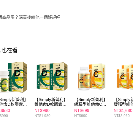
個商品嗎？購買後給他一個好評吧
人也在看
Simply新普利】
【Simply新普利】
【Simply新普利】
【Simpl
他命D軟膠囊
維他命D軟膠囊
緩釋型維他命C錠
緩釋型維
0IU 60顆/盒
580IU 60顆/盒 (x2
500mg 60錠/盒
500mg 6
$580
NT$990
NT$699
NT$1,680
盒)
(x4盒)
$990
NT$1,980
NT$990
NT$3,960