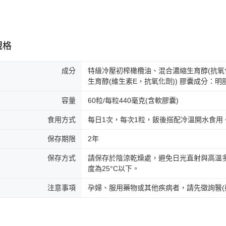
規格
成分
特級冷壓初榨橄欖油、混合濃縮生育醇(抗氧化劑
生育醇(維生素E，抗氧化劑)) 膠囊成分：
容量
60粒/每粒440毫克(含軟膠囊)
食用方式
每日1次，每次1粒，飯後搭配冷溫開水食用
保存期限
2年
保存方式
請保存於陰涼乾燥處，避免日光直射與高溫
度為25°C以下。
注意事項
孕婦、服用藥物或其他疾病者，請先徵詢醫(