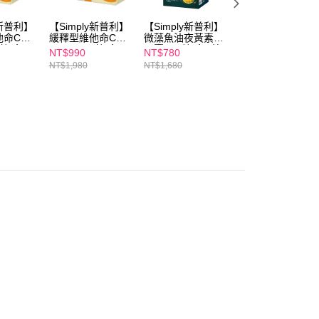
恩沛科技股份有限公司提供之「AFTEE先享後付」服務完成之
依本服務之必要範圍內提供個人資料，並將交易相關給付款項請
00，滿NT$600(含以上)免運費
讓予恩沛科技股份有限公司。
y新普利】
【Simply新普利】
【Simply新普利】
【RELOVE】西印
他命C錠
緩釋型維他命C錠
微藻魚油夜黃素軟
度櫻桃維他命C超
個人資料處理事宜，請瀏覽以下網址：
1取貨
0錠/盒
500mg 60錠/盒
膠囊 (30粒/盒) 葉
能膠囊30顆 x2
ee.tw/terms/#terms3
NT$990
NT$780
NT$720
(x2盒)
黃素
00，滿NT$600(含以上)免運費
年的使用者請事先徵得法定代理人或監護人之同意方可使用
NT$1,980
NT$1,680
NT$1,398
E先享後付」，若未經同意申辦者引起之損失，本公司不負相關責
AFTEE先享後付」時，將依據個別帳號之用戶狀況，依本公司
00，滿NT$600(含以上)免運費
核予不同之上限額度；若仍有額度不足之情形，本公司將視審查
用戶進行身份認證。
一人註冊多個帳號或使用他人資訊註冊。若發現惡意使用之情
50，滿NT$1,500(含以上)免運費
科技股份有限公司將有權停止該用戶之使用額度並採取法律行
查看運費
澳門)
查看運費
馬來西亞)
查看運費
澳洲)
查看運費