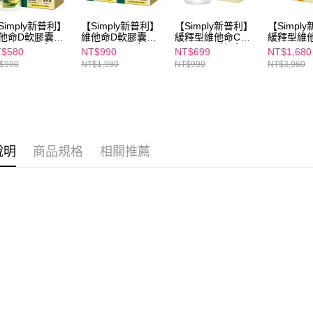
１．透過由
交易，需
每筆NT$1
求債權轉
Simply新普利】
【Simply新普利】
【Simply新普利】
【Simpl
他命D軟膠囊
維他命D軟膠囊
緩釋型維他命C錠
緩釋型維
２．關於
付款後7-1
0IU 60顆/盒
580IU 60顆/盒 (x2
500mg 60錠/盒
500mg 6
https://aft
$580
NT$990
NT$699
NT$1,680
盒)
(x4盒)
每筆NT$1
３．未成
$990
NT$1,980
NT$990
NT$3,960
「AFTE
宅配
任。
４．使用「
每筆NT$1
即時審查
結果請求
離島配送
５．嚴禁
每筆NT$1
說明
商品規格
相關推薦
形，恩沛
動。
海外配送
海外配送(
海外配送(
海外配送(