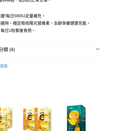
維持神經、肌肉的正常生理。
享後付
援!每日580IU足量補充。
FTEE先享後付」】
都適用，穩定吸收陽光營養素，全齡保養健康充能。
先享後付是「在收到商品之後才付款」的支付方式。 讓您購物簡單
：每日1粒餐後食用。
心！
：不需註冊會員、不需綁卡、不需儲值。
：只要手機號碼，簡訊認證，即可結帳。
：先確認商品／服務後，再付款。
類 (4)
取貨
EE先享後付」結帳流程】
y 新普利酵素
Simply新普利所有商品
00，滿NT$600(含以上)免運費
方式選擇「AFTEE先享後付」後，將跳轉至「AFTEE先享後
客服
頁面，進行簡訊認證並確認金額後，即可完成結帳。
y 新普利酵素
★買單寵老爸★領劵最高折888元
家取貨
成立數日內，您將收到繳費通知簡訊。
費通知簡訊後14天內，點擊此簡訊中的連結，可透過四大超商
y 新普利酵素
日常防護｜夜黃素魚油、蔓越莓、維生素
00，滿NT$600(含以上)免運費
網路銀行／等多元方式進行付款，方視為交易完成。
：結帳手續完成當下不需立刻繳費，但若您需要取消訂單，請聯
貨付款
的店家。未經商家同意取消之訂單仍視為有效，需透過AFTEE
y 新普利酵素
✈️海外訂購專區｜港澳限定優惠
繳納相關費用。
00，滿NT$600(含以上)免運費
否成功請以「AFTEE先享後付 」之結帳頁面顯示為準，若有關於
功／繳費後需取消欲退款等相關疑問，請聯繫「AFTEE先享後
爾富取貨
援中心」
https://netprotections.freshdesk.com/support/home
00，滿NT$600(含以上)免運費
項】
取貨