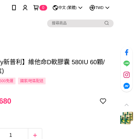
0
中文 (繁體)
TWD
ply新普利】維他命D軟膠囊 580IU 60顆/
盒)
600免運
國家/地區配送
680