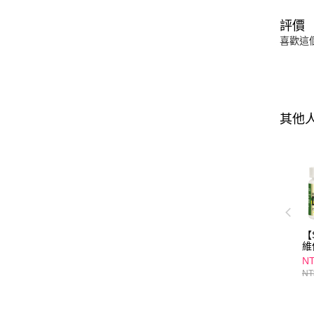
評價
喜歡這
其他
【
維
58
NT
NT