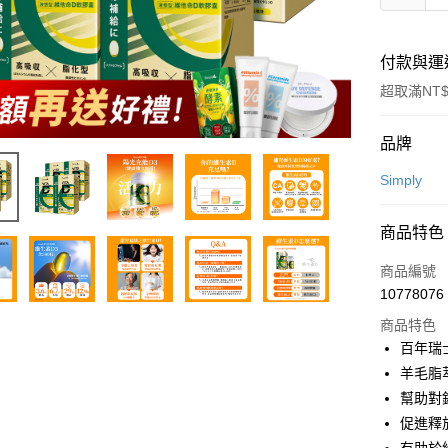
付款與運
超取滿NT$
付款方式
品牌
信用卡一
Simply
超商取貨
商品特色
LINE Pay
商品編號
Apple Pay
10778076
商品特色
街口支付
百年瑞士
悠遊付
羊毛脂
幫助對
Google Pa
促進釋
全盈+PAY