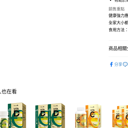
有助於
AFTEE先
銷售重點
相關說明
健康強力應
【關於「A
全家大小
ATM付款
AFTEE
食用方法
便利好安
１．簡單
２．便利
運送方式
３．安心
商品相關分
全家付款
【「AFT
►Simpl
每筆NT$1
１．於結帳
分享
付」結帳
►Simpl
付款後全
２．訂單
３．收到繳
►Simpl
每筆NT$1
／ATM／
D系列
※ 請注意
萊爾富取
人也在看
絡購買商品
►Simpl
先享後付
每筆NT$1
※ 交易是
是否繳費成
付款後萊
付客戶支
每筆NT$1
【注意事
7-11付款