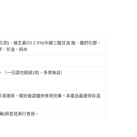
)、維生素D3 2.5%(中鏈三酸甘油 酯、膽鈣化醇、
明膠、甘油、純水
。（一日請勿超過1粒，多食無益）
多濕環境，開封後請儘快食用完畢。本產品最適保存溫
藥)師意見再行食用。