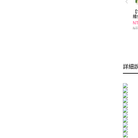
【
維
58
NT
NT
詳細