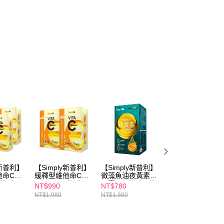
y新普利】
【Simply新普利】
【Simply新普利】
【RELOVE】西印
他命C錠
緩釋型維他命C錠
微藻魚油夜黃素軟
度櫻桃維他命C超
0錠/盒
500mg 60錠/盒
膠囊 (30粒/盒) 葉
能膠囊30顆 x2
NT$990
NT$780
NT$720
(x2盒)
黃素
NT$1,980
NT$1,680
NT$1,398