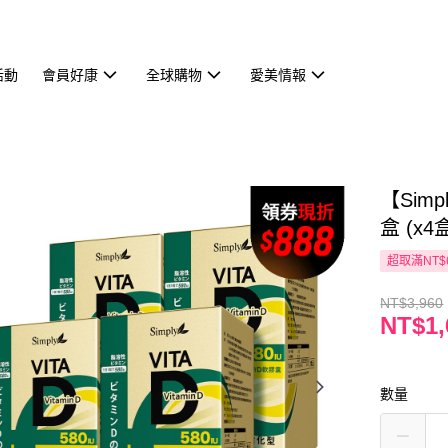
活動
會員好康
全球購物
愛美情報
【Sim
盒 (x4
超取滿NT$
NT$3,960
NT$1,
數量