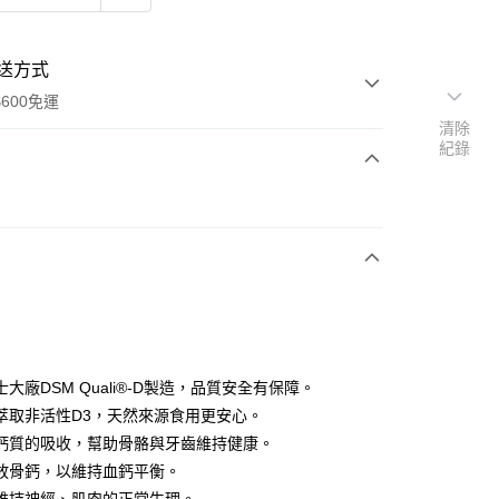
送方式
600免運
清除
紀錄
次付款
付款
大廠DSM Quali®-D製造，品質安全有保障。
萃取非活性D3，天然來源食用更安心。
鈣質的吸收，幫助骨骼與牙齒維持健康。
y
放骨鈣，以維持血鈣平衡。