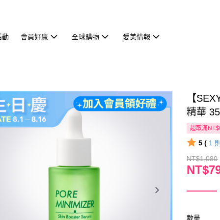
活動
會員好康
全球購物
愛美情報
【SE
精華 35
超取滿NT$
5 (
1
NT$1,080
NT$7
數量