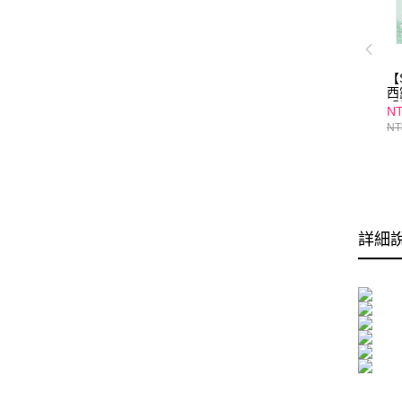
【
西
緊
NT
3
NT
外
片
詳細