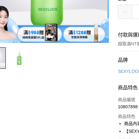
付款與運
超取滿NT$
付款方式
品牌
信用卡一
SEXYLO
超商取貨
商品特色
LINE Pay
商品編號
Apple Pay
10807898
商品特色
街口支付
商品內
悠遊付
【SEX