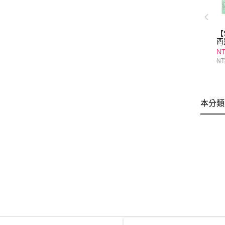
【
西
緊
NT
3
NT
外
片
本分類