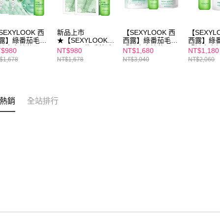
SEXYLOOK 西
新品上市
【SEXYLOOK 西
【SEXYL
露】綠番茄毛孔
★【SEXYLOOK
西露】綠番茄毛孔
西露】綠
緻水光精華
西西露】綠番茄毛
緊緻水光精華
緊緻水光
$980
NT$980
NT$1,680
NT$1,180
5ml+海茴香+牛奶
孔緊緻水光精華
35ml+仙人掌代謝
35ml+ 
$1,678
NT$1,678
NT$3,040
NT$2,060
泌體水光面膜(4
35ml+綠番茄面膜
夜光霜50ml+仙人
代謝棉片5
/盒) x2盒
x2盒
掌煥膚代謝棉片50
片
熱銷
全站排行