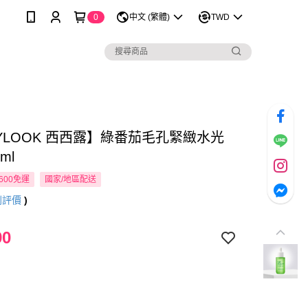
0
中文 (繁體)
TWD
XYLOOK 西西露】綠番茄毛孔緊緻水光
ml
600免運
國家/地區配送
則評價
)
90