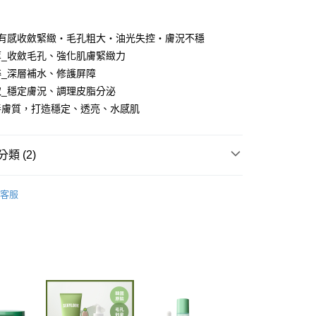
y
，有感收斂緊緻・毛孔粗大・油光失控・膚況不穩
享後付
萃_收斂毛孔、強化肌膚緊緻力
粹_深層補水、修護屏障
FTEE先享後付」】
取_穩定膚況、調理皮脂分泌
先享後付是「在收到商品之後才付款」的支付方式。 讓您購物簡單
善膚質，打造穩定、透亮、水感肌
心！
：不需註冊會員、不需綁卡、不需儲值。
：只要手機號碼，簡訊認證，即可結帳。
：先確認商品／服務後，再付款。
類 (2)
取貨
EE先享後付」結帳流程】
OOK 西西露
綠番茄舒緩緊緻系列
00，滿NT$600(含以上)免運費
方式選擇「AFTEE先享後付」後，將跳轉至「AFTEE先享後
客服
頁面，進行簡訊認證並確認金額後，即可完成結帳。
OOK 西西露
SEXYLOOK西西露 所有商品
家取貨
成立數日內，您將收到繳費通知簡訊。
費通知簡訊後14天內，點擊此簡訊中的連結，可透過四大超商
00，滿NT$600(含以上)免運費
網路銀行／等多元方式進行付款，方視為交易完成。
：結帳手續完成當下不需立刻繳費，但若您需要取消訂單，請聯
貨付款
的店家。未經商家同意取消之訂單仍視為有效，需透過AFTEE
繳納相關費用。
00，滿NT$600(含以上)免運費
否成功請以「AFTEE先享後付 」之結帳頁面顯示為準，若有關於
功／繳費後需取消欲退款等相關疑問，請聯繫「AFTEE先享後
爾富取貨
援中心」
https://netprotections.freshdesk.com/support/home