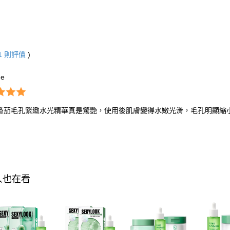
1
則評價
)
ne
番茄毛孔緊緻水光精華真是驚艷，使用後肌膚變得水嫩光滑，毛孔明顯縮
人也在看