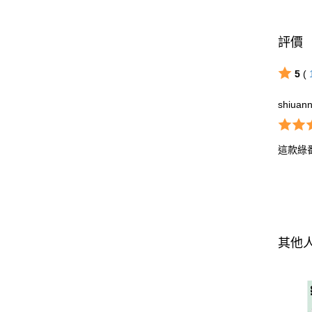
評價
5
(
shiuan
這款綠
其他