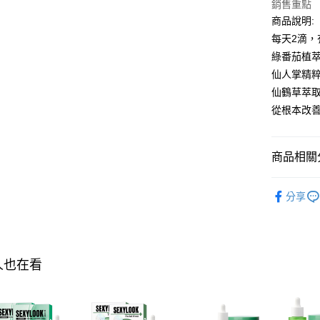
Google Pa
銷售重點
商品說明:
全盈+PAY
每天2滴
AFTEE先
綠番茄植
相關說明
仙人掌精
【關於「A
仙鶴草萃
ATM付款
AFTEE
從根本改
便利好安
１．簡單
２．便利
運送方式
３．安心
商品相關分
全家付款
【「AFT
►SEXYL
每筆NT$1
１．於結帳
分享
付」結帳
►SEXYL
付款後全
２．訂單
３．收到繳
每筆NT$1
／ATM／
※ 請注意
萊爾富取
人也在看
絡購買商品
先享後付
每筆NT$1
※ 交易是
是否繳費成
付款後萊
付客戶支