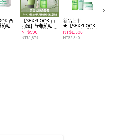
OOK 西
【SEXYLOOK 西
新品上市
【SEXYLOOK 西
番茄毛孔
西露】綠蕃茄毛孔
★【SEXYLOOK
西露】綠番茄毛孔
精華
雙星組(奶油洗面乳
西西露】綠番茄毛
緊緻水光精華
NT$990
NT$1,580
NT$980
仙人掌煥膚
150g+緊緻水光精
孔緊緻水光精華
35ml+ 積雪草+牛
NT$1,879
NT$2,840
NT$1,678
0片
華35ml)
35ml+仙人掌代謝
奶外泌體保濕面膜
夜光霜50ml+仙人
(4片/盒) x2盒
掌代謝夜光水
150ml