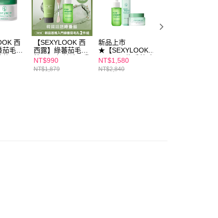
00，滿NT$600(含以上)免運費
項】
取貨
恩沛科技股份有限公司提供之「AFTEE先享後付」服務完成之
依本服務之必要範圍內提供個人資料，並將交易相關給付款項請
00，滿NT$600(含以上)免運費
讓予恩沛科技股份有限公司。
OOK 西
【SEXYLOOK 西
新品上市
【SEXYLOOK 西
番茄毛孔
西露】綠蕃茄毛孔
★【SEXYLOOK
西露】綠番茄毛孔
個人資料處理事宜，請瀏覽以下網址：
1取貨
精華
雙星組(奶油洗面乳
西西露】綠番茄毛
緊緻水光精華
ee.tw/terms/#terms3
NT$990
NT$1,580
NT$980
仙人掌煥膚
150g+緊緻水光精
孔緊緻水光精華
35ml+ 積雪草+牛
00，滿NT$600(含以上)免運費
年的使用者請事先徵得法定代理人或監護人之同意方可使用
NT$1,879
NT$2,840
NT$1,678
0片
華35ml)
35ml+仙人掌代謝
奶外泌體保濕面膜
E先享後付」，若未經同意申辦者引起之損失，本公司不負相關責
夜光霜50ml+仙人
(4片/盒) x2盒
掌代謝夜光水
AFTEE先享後付」時，將依據個別帳號之用戶狀況，依本公司
150ml
00，滿NT$600(含以上)免運費
核予不同之上限額度；若仍有額度不足之情形，本公司將視審查
用戶進行身份認證。
一人註冊多個帳號或使用他人資訊註冊。若發現惡意使用之情
50，滿NT$1,500(含以上)免運費
科技股份有限公司將有權停止該用戶之使用額度並採取法律行
查看運費
澳門)
查看運費
馬來西亞)
查看運費
澳洲)
查看運費