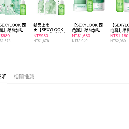
每筆NT$1
【注意事
7-11付款
１．透過由
交易，需
每筆NT$1
求債權轉
SEXYLOOK 西
新品上市
【SEXYLOOK 西
【SEXYL
露】綠番茄毛孔
★【SEXYLOOK
西露】綠番茄毛孔
西露】綠
２．關於
付款後7-1
緻水光精華
西西露】綠番茄毛
緊緻水光精華
緊緻水光
https://aft
$980
NT$980
NT$1,680
NT$1,180
5ml+海茴香+牛奶
孔緊緻水光精華
35ml+仙人掌代謝
35ml+ 
每筆NT$1
３．未成
$1,678
NT$1,678
NT$3,040
NT$2,060
泌體水光面膜(4
35ml+綠番茄面膜
夜光霜50ml+仙人
代謝棉片5
「AFTE
/盒) x2盒
x2盒
掌煥膚代謝棉片50
宅配
任。
片
４．使用「
每筆NT$1
即時審查
結果請求
離島配送
５．嚴禁
每筆NT$1
說明
相關推薦
形，恩沛
動。
海外配送
海外配送(
海外配送(
海外配送(