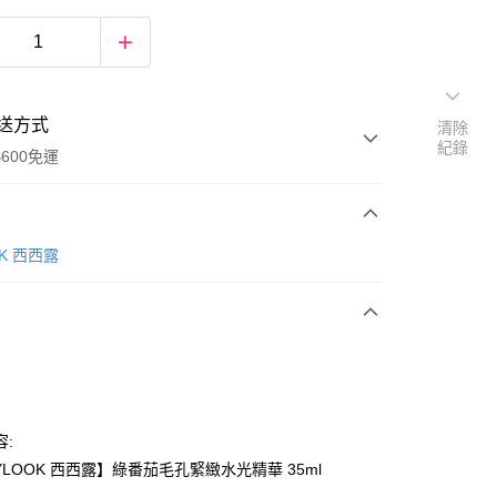
送方式
清除
紀錄
600免運
次付款
OK 西西露
付款
容:
YLOOK 西西露】綠番茄毛孔緊緻水光精華 35ml