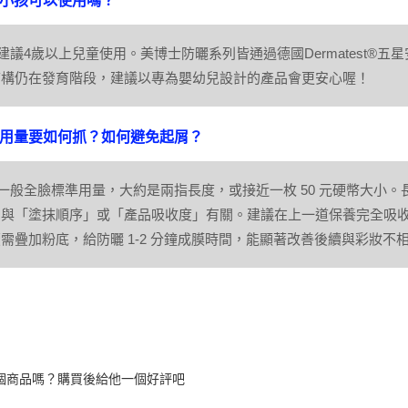
：小孩可以使用嗎？
建議4歲以上兒童使用。美博士防曬系列皆通過德國Dermatest®
結構仍在發育階段，建議以專為嬰幼兒設計的產品會更安心喔！
：用量要如何抓？如何避免起屑？
一般全臉標準用量，大約是兩指長度，或接近一枚 50 元硬幣大小。
常與「塗抹順序」或「產品吸收度」有關。建議在上一道保養完全吸
需疊加粉底，給防曬 1-2 分鐘成膜時間，能顯著改善後續與彩妝不
個商品嗎？購買後給他一個好評吧