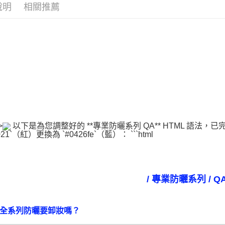
說明
相關推薦
海外配送(
海外配送(
>
以下是為您調整好的 **專業防曬系列 QA** HTML 語法
021`（紅）更換為 `#0426fe`（藍）： ```html
/ 專業防曬系列 / Q
：全系列防曬要卸妝嗎？