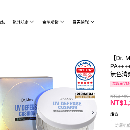
活動
會員好康
全球購物
愛美情報
【Dr.
PA++
無色清
超取滿NT$
NT$1,480 
NT$1,
組合
防曬氣墊