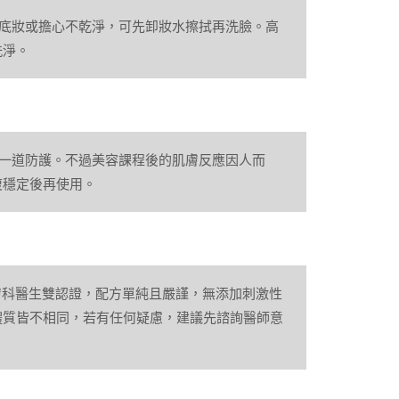
上底妝或擔心不乾淨，可先卸妝水擦拭再洗臉。高
洗淨。
第一道防護。不過美容課程後的肌膚反應因人而
復穩定後再使用。
國皮膚科醫生雙認證，配方單純且嚴謹，無添加刺激性
體質皆不相同，若有任何疑慮，建議先諮詢醫師意