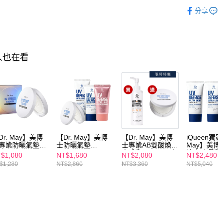
※ 請注意
►Dr. Ma
萊爾富取
絡購買商品
分享
人氣商品
先享後付
每筆NT$1
※ 交易是
►Dr. Ma
是否繳費成
付款後萊
付客戶支
每筆NT$1
【彩妝/用
人也在看
【注意事
7-11付款
１．透過由
交易，需
每筆NT$1
求債權轉
２．關於
付款後7-1
https://aft
每筆NT$1
３．未成
「AFTE
宅配
任。
Dr. May】美博
【Dr. May】美博
【Dr. May】美博
iQueen獨
４．使用「
每筆NT$1
專業防曬氣墊
士防曬氣墊
士專業AB雙酸煥膚
May】美
即時審查
F50+ PA++++
SPF50+ PA++++
身體乳(200ml)+專
清爽防曬
$1,080
NT$1,680
NT$2,080
NT$2,480
結果請求
5g) /補充蕊
(25g)+清爽防曬乳
業防曬氣墊
SPF50+P
離島配送
$1,280
NT$2,860
NT$3,360
NT$5,040
５．嚴禁
25g) 拍拍氣墊 全
(40ml)/潤色防曬乳
SPF50+ PA++++
(40ml)x2+
每筆NT$1
形，恩沛
適用
(40ml)/高效防曬乳
(25g)
【LUDEY
(60ml)_任選
微臻全能
動。
_白皙色/
海外配送
任選1
海外配送(