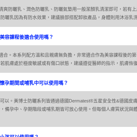
：清爽防曬乳、潤色防曬乳、防曬氣墊用一般潔顏乳清潔即可，若有
型防曬乳因為有防水效果，建議臉部搭配卸妝產品，身體則用沐浴乳
：美容課程後適合使用嗎？
：適合。本系列配方溫和且親膚無負擔，非常適合作為美容課程後的
，若肌膚處於極度敏感或有傷口狀態，建議遵從醫師的指示，肌膚恢
：懷孕期間或哺乳中可以使用嗎？
 可以。美博士防曬系列皆通過德國Dermatest®五星安全性&德
分，備孕中、孕期階段或哺乳期皆可放心使用。但每個人膚質狀況與
。