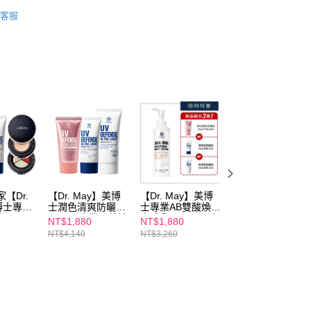
：結帳手續完成當下不需立刻繳費，但若您需要取消訂單，請聯
y 美博士
Dr. May 美博士所有商品
貨付款
的店家。未經商家同意取消之訂單仍視為有效，需透過AFTEE
客服
推薦
繳納相關費用。
00，滿NT$600(含以上)免運費
否成功請以「AFTEE先享後付 」之結帳頁面顯示為準，若有關於
y 美博士
►熱銷防曬SPF50+PA++++
功／繳費後需取消欲退款等相關疑問，請聯繫「AFTEE先享後
爾富取貨
援中心」
https://netprotections.freshdesk.com/support/home
00，滿NT$600(含以上)免運費
品】
隔離防曬
項】
取貨
恩沛科技股份有限公司提供之「AFTEE先享後付」服務完成之
依本服務之必要範圍內提供個人資料，並將交易相關給付款項請
00，滿NT$600(含以上)免運費
讓予恩沛科技股份有限公司。
個人資料處理事宜，請瀏覽以下網址：
1取貨
ee.tw/terms/#terms3
00，滿NT$600(含以上)免運費
年的使用者請事先徵得法定代理人或監護人之同意方可使用
E先享後付」，若未經同意申辦者引起之損失，本公司不負相關責
家【Dr.
【Dr. May】美博
【Dr. May】美博
【Dr. May】美博
AFTEE先享後付」時，將依據個別帳號之用戶狀況，依本公司
00，滿NT$600(含以上)免運費
博士專業
士潤色清爽防曬乳
士專業AB雙酸煥膚
士潤色清爽防曬乳
核予不同之上限額度；若仍有額度不足之情形，本公司將視審查
乳
(40ml)/專業隔離清
身體乳(200ml)+專
SPF50+ PA++++
NT$1,880
NT$1,880
NT$980
用戶進行身份認證。
A++++
爽防曬乳(40ml)/專
業隔離防曬系列(清
(40ml) 修紅潤色
NT$4,140
NT$3,260
NT$1,380
一人註冊多個帳號或使用他人資訊註冊。若發現惡意使用之情
業隔離高效防曬乳
爽/潤色/高效)x任
曬 美容課程後適
50，滿NT$1,500(含以上)免運費
科技股份有限公司將有權停止該用戶之使用額度並採取法律行
A】4合1
(60ml)_任選3入
選1
氣墊粉餅
自然色_
查看運費
澳門)
查看運費