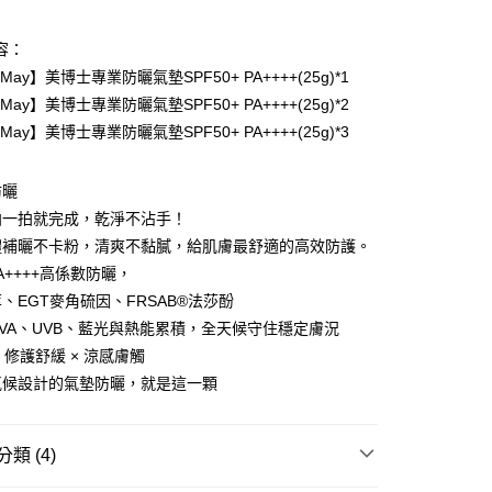
容：
. May】美博士專業防曬氣墊SPF50+ PA++++(25g)*1
. May】美博士專業防曬氣墊SPF50+ PA++++(25g)*2
y
. May】美博士專業防曬氣墊SPF50+ PA++++(25g)*3
享後付
防曬
拍一拍就完成，乾淨不沾手！
FTEE先享後付」】
體補曬不卡粉，清爽不黏膩，給肌膚最舒適的高效防護。
先享後付是「在收到商品之後才付款」的支付方式。 讓您購物簡單
 PA++++高係數防曬，
心！
：不需註冊會員、不需綁卡、不需儲值。
、EGT麥角硫因、FRSAB®法莎酚
：只要手機號碼，簡訊認證，即可結帳。
VA、UVB、藍光與熱能累積，全天候守住穩定膚況
：先確認商品／服務後，再付款。
 修護舒緩 × 涼感膚觸
取貨
EE先享後付」結帳流程】
氣候設計的氣墊防曬，就是這一顆
00，滿NT$600(含以上)免運費
方式選擇「AFTEE先享後付」後，將跳轉至「AFTEE先享後
頁面，進行簡訊認證並確認金額後，即可完成結帳。
家取貨
成立數日內，您將收到繳費通知簡訊。
類 (4)
費通知簡訊後14天內，點擊此簡訊中的連結，可透過四大超商
00，滿NT$600(含以上)免運費
網路銀行／等多元方式進行付款，方視為交易完成。