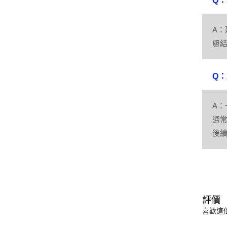
Q
A：
膚
Q
A：
通
後續
評價
喜歡這