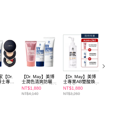
家【Dr.
【Dr. May】美博
【Dr. May】美博
【Dr. May】美博
博士專業
士潤色清爽防曬乳
士專業AB雙酸煥膚
士潤色清爽防曬乳
乳
(40ml)/專業隔離清
身體乳(200ml)+專
SPF50+ PA++++
NT$1,880
NT$1,880
NT$980
A++++
爽防曬乳(40ml)/專
業隔離防曬系列(清
(40ml) 修紅潤色
NT$4,140
NT$3,260
NT$1,380
業隔離高效防曬乳
爽/潤色/高效)x任
曬 美容課程後適
A】4合1
(60ml)_任選3入
選1
氣墊粉餅
自然色_