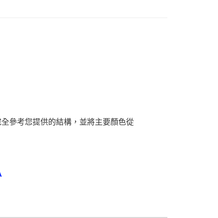
馬來西亞)
查看運費
澳洲)
查看運費
，已完全參考您提供的結構，並將主要顏色從
A