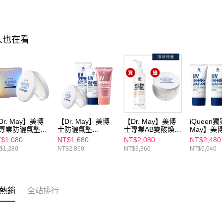
人也在看
Dr. May】美博
【Dr. May】美博
【Dr. May】美博
iQueen獨
專業防曬氣墊
士防曬氣墊
士專業AB雙酸煥膚
May】美
F50+ PA++++
SPF50+ PA++++
身體乳(200ml)+專
清爽防曬
$1,080
NT$1,680
NT$2,080
NT$2,480
5g) /補充蕊
(25g)+清爽防曬乳
業防曬氣墊
SPF50+P
$1,280
NT$2,860
NT$3,360
NT$5,040
25g) 拍拍氣墊 全
(40ml)/潤色防曬乳
SPF50+ PA++++
(40ml)x2+
適用
(40ml)/高效防曬乳
(25g)
【LUDEY
(60ml)_任選
微臻全能
_白皙色/
任選1
熱銷
全站排行