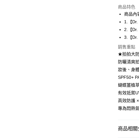
商品特色
街口支付
商品內
悠遊付
1.【Dr
2.【Dr
Google Pa
3.【Dr
全盈+PAY
銷售重點
AFTEE先
★拍拍大
相關說明
防曬清爽
【關於「A
妝後、身
ATM付款
AFTEE
SPF50+
便利好安
１．簡單
蝴蝶薑植萃
２．便利
運送方式
有效抵禦U
３．安心
高效防護 ×
全家付款
【「AFT
專為悶熱
每筆NT$1
１．於結帳
付」結帳
付款後全
２．訂單
商品相關分
３．收到繳
每筆NT$1
／ATM／