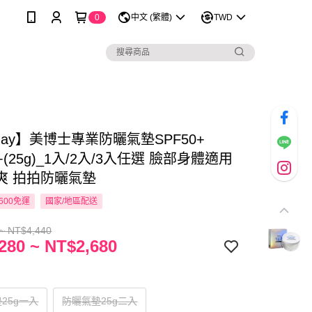
0
中文 (繁體)
TWD
 May】美博士專業防曬氣墊SPF50+
++(25g)_1入/2入/3入任選 臉部身體適用
爽 拍拍防曬氣墊
600免運
國家/地區配送
~ NT$4,440
280 ~ NT$2,680
25g一入
防曬氣墊25g二入