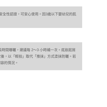
五星安全性認證，可安心使用。因3歲以下嬰幼兒的肌
長時間曝曬，建議每 2～3 小時補一次。底妝起屑
收後，以「輕拍」取代「推抹」方式塗抹防曬。若
相容的情況。