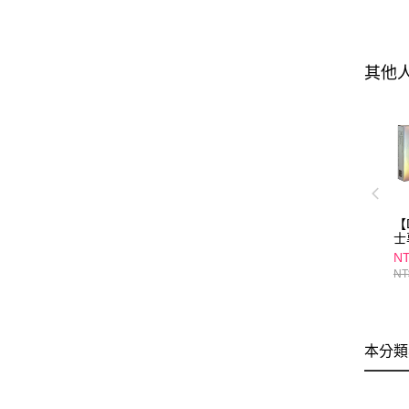
其他
【
士
SP
NT
(2
NT
(
身
本分類