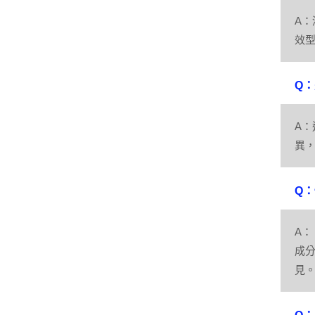
A
效
Q
A
異
Q
A：
成
見