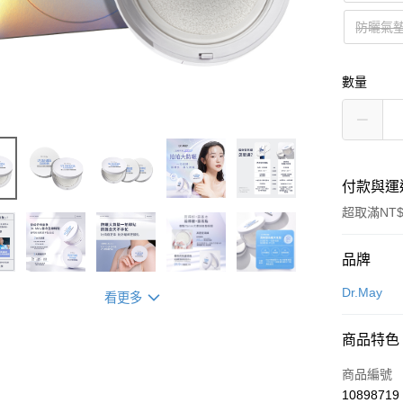
防曬氣墊
數量
付款與運
超取滿NT$
付款方式
品牌
信用卡一
Dr.May
看更多
超商取貨
商品特色
LINE Pay
商品編號
Apple Pay
10898719