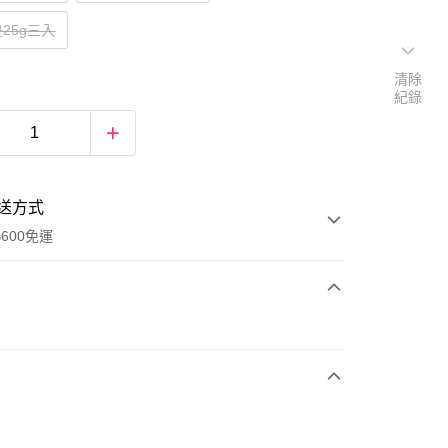
25g三入
清除
紀錄
送方式
600免運
次付款
付款