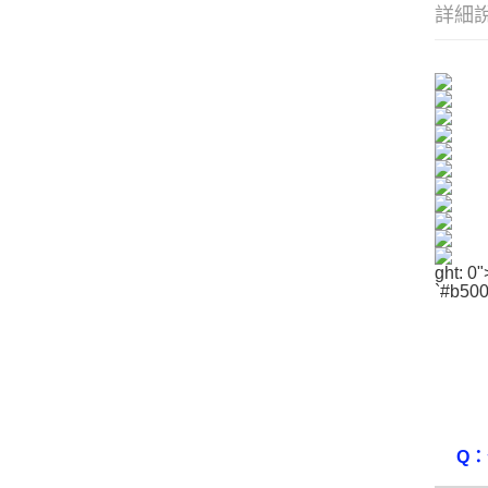
詳細
ght: 0"
`#b50
Q