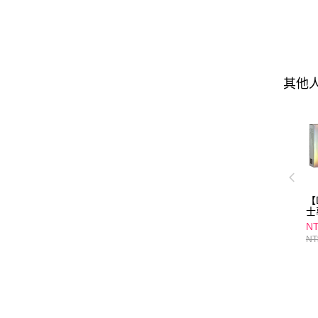
其他
【
士
SP
NT
(2
NT
(
身