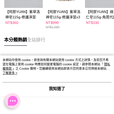
【阿原YUAN】紫草洛
【阿原YUAN】紫草洛
【阿原YUAN】
神皂115g-修護淨荳
神皂115g-修護淨荳x3
仁皂115g-角質代
NT$360
NT$990
NT$330
NT$1,080
本分類熱銷
全站排行
熱門標籤
本網站中使用 cookie，欲查詢有關本網站使用 cookie 方式之詳情，及若您不希
望在電腦上使用 cookie 時應如何變更電腦的 cookie 設定，請參閱本網站「
隱私
權條款
」之 Cookie 聲明。您繼續使用本網站即表示您同意本公司得按本網站使
用條款之 Cookie 聲明使用 cookie。
了解更多 >
我知道了