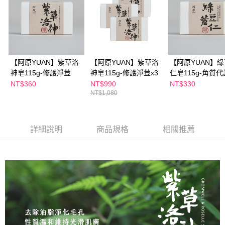
每筆NT$100，滿NT$600(含以上)免運費
３．收到繳費通知簡訊後14天內，點擊此簡訊中的連結，可透過四大超商／
ATM／網路銀行／等多元方式進行付款，方視為交易完成。
萊爾富取貨付款
※ 請注意：結帳手續完成當下不需立刻繳費，但若您需要取消訂單，請聯絡
每筆NT$100，滿NT$600(含以上)免運費
購買商品的店家。未經商家同意取消之訂單仍視為有效，需透過AFTEE先享
後付繳納相關費用。
付款後萊爾富取貨
※ 交易是否成功請以「AFTEE先享後付 」之結帳頁面顯示為準，若有關於
是否繳費成功／繳費後需取消欲退款等相關疑問，請聯繫「AFTEE先享後付
【阿原YUAN】紫草洛
【阿原YUAN】紫草洛
【阿原YUAN】
每筆NT$100，滿NT$600(含以上)免運費
客戶支援中心」
https://netprotections.freshdesk.com/support/home
神皂115g-修護淨荳
神皂115g-修護淨荳x3
仁皂115g-角質代
NT$360
NT$990
NT$330
7-11付款取貨
【注意事項】
NT$1,080
１．透過由恩沛科技股份有限公司提供之「AFTEE先享後付」服務完成之交
每筆NT$100，滿NT$600(含以上)免運費
易，需依本服務之必要範圍內提供個人資料，並將交易相關給付款項請求債
權轉讓予恩沛科技股份有限公司。
付款後7-11取貨
２．關於個人資料處理事宜，請瀏覽以下網址：
詳細說明
商品規格
相關推薦
每筆NT$100，滿NT$600(含以上)免運費
https://aftee.tw/terms/#terms3
３．未成年的使用者請事先徵得法定代理人或監護人之同意方可使用
宅配
「AFTEE先享後付」，若未經同意申辦者引起之損失，本公司不負相關責
任。
每筆NT$100，滿NT$600(含以上)免運費
４．使用「AFTEE先享後付」時，將依據個別帳號之用戶狀況，依本公司即
時審查核予不同之上限額度；若仍有額度不足之情形，本公司將視審查結果
離島配送
請求用戶進行身份認證。
每筆NT$150，滿NT$1,500(含以上)免運費
５．嚴禁一人註冊多個帳號或使用他人資訊註冊。若發現惡意使用之情形，
恩沛科技股份有限公司將有權停止該用戶之使用額度並採取法律行動。