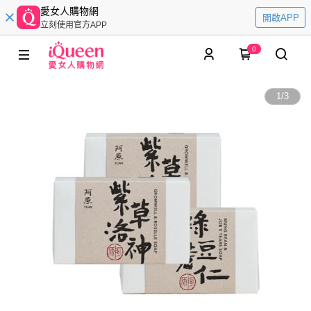
愛女人購物網
開啟APP
立刻使用官方APP
0
1
/
3