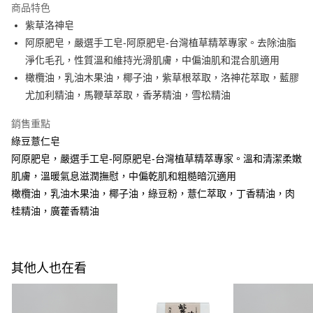
商品特色
Apple Pay
紫草洛神皂
阿原肥皂，嚴選手工皂-阿原肥皂-台灣植草精萃專家。去除油脂
街口支付
淨化毛孔，性質溫和維持光滑肌膚，中偏油肌和混合肌適用
悠遊付
橄欖油，乳油木果油，椰子油，紫草根萃取，洛神花萃取，藍膠
尤加利精油，馬鞭草萃取，香茅精油，雪松精油
Google Pay
銷售重點
全盈+PAY
綠豆薏仁皂
AFTEE先享後付
阿原肥皂，嚴選手工皂-阿原肥皂-台灣植草精萃專家。溫和清潔柔嫩
相關說明
肌膚，溫暖氣息滋潤撫慰，中偏乾肌和粗糙暗沉適用
【關於「AFTEE先享後付」】
橄欖油，乳油木果油，椰子油，綠豆粉，薏仁萃取，丁香精油，肉
ATM付款
AFTEE先享後付是「在收到商品之後才付款」的支付方式。 讓您購物簡單
便利好安心！
桂精油，廣藿香精油
１．簡單：不需註冊會員、不需綁卡、不需儲值。
運送方式
２．便利：只要手機號碼，簡訊認證，即可結帳。
３．安心：先確認商品／服務後，再付款。
全家付款取貨
其他人也在看
每筆NT$100，滿NT$600(含以上)免運費
【「AFTEE先享後付」結帳流程】
１．於結帳方式選擇「AFTEE先享後付」後，將跳轉至「AFTEE先享後付」
付款後全家取貨
結帳頁面，進行簡訊認證並確認金額後，即可完成結帳。
２．訂單成立數日內，您將收到繳費通知簡訊。