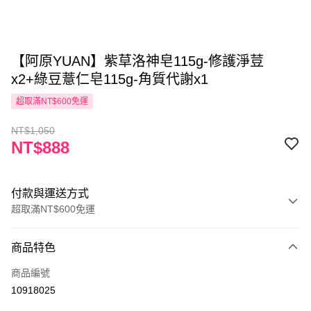
【阿原YUAN】紫草洛神皂115g-修護淨荳
x2+綠豆薏仁皂115g-角質代謝x1
超取滿NT$600免運
NT$1,050
NT$888
付款與運送方式
超取滿NT$600免運
付款方式
商品特色
信用卡一次付款
商品編號
超商取貨付款
10918025
LINE Pay