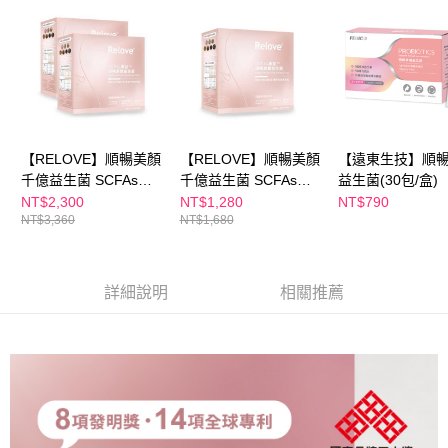
每筆NT$100，滿NT$600(含以上)免運費
３．收到繳費通知簡訊後14天內，點擊此簡訊中的連結，可透過四大超商／
ATM／網路銀行／等多元方式進行付款，方視為交易完成。
萊爾富取貨付款
※ 請注意：結帳手續完成當下不需立刻繳費，但若您需要取消訂單，請聯絡
每筆NT$100，滿NT$600(含以上)免運費
購買商品的店家。未經商家同意取消之訂單仍視為有效，需透過AFTEE先享
後付繳納相關費用。
付款後萊爾富取貨
※ 交易是否成功請以「AFTEE先享後付 」之結帳頁面顯示為準，若有關於
是否繳費成功／繳費後需取消欲退款等相關疑問，請聯繫「AFTEE先享後付
每筆NT$100，滿NT$600(含以上)免運費
客戶支援中心」
https://netprotections.freshdesk.com/support/home
【RELOVE】順暢美顏
【RELOVE】順暢美顏
【遠東生技】順
7-11付款取貨
【注意事項】
千億益生菌 SCFAs專
千億益生菌 SCFAs專
益生菌(30包/盒)
１．透過由恩沛科技股份有限公司提供之「AFTEE先享後付」服務完成之交
每筆NT$100，滿NT$600(含以上)免運費
益™30包 (蜜桃風
益™30包 (蜜桃風味)
NT$2,300
NT$1,280
NT$790
易，需依本服務之必要範圍內提供個人資料，並將交易相關給付款項請求債
NT$3,360
NT$1,680
味)x2
權轉讓予恩沛科技股份有限公司。
付款後7-11取貨
２．關於個人資料處理事宜，請瀏覽以下網址：
每筆NT$100，滿NT$600(含以上)免運費
https://aftee.tw/terms/#terms3
３．未成年的使用者請事先徵得法定代理人或監護人之同意方可使用
詳細說明
相關推薦
宅配
「AFTEE先享後付」，若未經同意申辦者引起之損失，本公司不負相關責
任。
每筆NT$100，滿NT$600(含以上)免運費
４．使用「AFTEE先享後付」時，將依據個別帳號之用戶狀況，依本公司即
時審查核予不同之上限額度；若仍有額度不足之情形，本公司將視審查結果
離島配送
請求用戶進行身份認證。
每筆NT$150，滿NT$1,500(含以上)免運費
５．嚴禁一人註冊多個帳號或使用他人資訊註冊。若發現惡意使用之情形，
恩沛科技股份有限公司將有權停止該用戶之使用額度並採取法律行動。