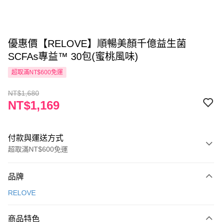
優惠價【RELOVE】順暢美顏千億益生菌
SCFAs專益™ 30包(蜜桃風味)
超取滿NT$600免運
NT$1,680
NT$1,169
付款與運送方式
超取滿NT$600免運
付款方式
品牌
信用卡一次付款
RELOVE
超商取貨付款
商品特色
LINE Pay