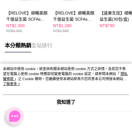
【RELOVE】順暢美顏
【RELOVE】順暢美顏
【遠東生技】順
千億益生菌 SCFAs專
千億益生菌 SCFAs專
益生菌(30包/盒)
益™30包 (蜜桃風
益™30包 (蜜桃風味)
NT$2,300
NT$1,280
NT$790
NT$3,360
NT$1,680
味)x2
本分類熱銷
全站排行
熱門標籤
本網站中使用 cookie，欲查詢有關本網站使用 cookie 方式之詳情，及若您不希
望在電腦上使用 cookie 時應如何變更電腦的 cookie 設定，請參閱本網站「
隱私
權條款
」之 Cookie 聲明。您繼續使用本網站即表示您同意本公司得按本網站使
用條款之 Cookie 聲明使用 cookie。
了解更多 >
我知道了