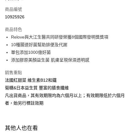
商品編號
Apple Pay
10925926
街口支付
商品特色
悠遊付
Relove與大江生醫共同研發榮獲8個國際發明獎獎項
Google Pay
10種腸道好菌幫助排便及代謝
單包添加1000億好菌
全盈+PAY
添加膠原美顏益生菌 肌膚呈現保濕透明感
AFTEE先享後付
銷售重點
相關說明
法國紅甜菜 維生素B12和鐵
【關於「AFTEE先享後付」】
ATM付款
AFTEE先享後付是「在收到商品之後才付款」的支付方式。 讓您購物簡單
菊糖&日本益生質 豐富的膳食纖維
便利好安心！
凡出貨商品，其有效期限均為六個月以上；有效期限低於六個月
１．簡單：不需註冊會員、不需綁卡、不需儲值。
運送方式
２．便利：只要手機號碼，簡訊認證，即可結帳。
者，始另行標註效期
３．安心：先確認商品／服務後，再付款。
全家付款取貨
每筆NT$100，滿NT$600(含以上)免運費
【「AFTEE先享後付」結帳流程】
１．於結帳方式選擇「AFTEE先享後付」後，將跳轉至「AFTEE先享後付」
其他人也在看
付款後全家取貨
結帳頁面，進行簡訊認證並確認金額後，即可完成結帳。
２．訂單成立數日內，您將收到繳費通知簡訊。