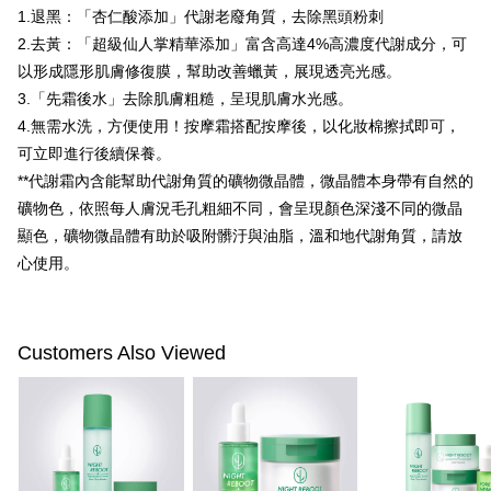
はアプリの通知に従って、4大コンビニ、またはATM/オンラインバンキン
1.退黑：「杏仁酸添加」代謝老廢角質，去除黑頭粉刺
グでお支払いください。
配送毎にNT$100、NT$600以上で送料無料
2.去黃：「超級仙人掌精華添加」富含高達4%高濃度代謝成分，可
代金納付期限は最短で 14 日以内ですので、ご注意ください。AFTEE アプ
萊爾富取貨付款
以形成隱形肌膚修復膜，幫助改善蠟黃，展現透亮光感。
リをダウンロードして AFTEE 会員になるとお支払い期限を最長 45 日以内
配送毎にNT$100、NT$600以上で送料無料
3.「先霜後水」去除肌膚粗糙，呈現肌膚水光感。
まで延長できます。
4.無需水洗，方便使用！按摩霜搭配按摩後，以化妝棉擦拭即可，
付款後萊爾富取貨
お支払期限は、ショップが請求した期日と、AFTEEで延長できる日数をも
可立即進行後續保養。
とに計算されます。AFTEEで注文すると、商品を受け取るまで支払い期限
配送毎にNT$100、NT$600以上で送料無料
を延長できますが、商品を期限内に受け取れない場合があります（例：予
**代謝霜內含能幫助代謝角質的礦物微晶體，微晶體本身帶有自然的
約商品や商品到着日が比較的遅い商品）。そのため、商品到着の有無に関
7-11付款取貨
礦物色，依照每人膚況毛孔粗細不同，會呈現顏色深淺不同的微晶
わらず、AFTEEで指定された期限内にお支払いください。
顯色，礦物微晶體有助於吸附髒汙與油脂，溫和地代謝角質，請放
配送毎にNT$100、NT$600以上で送料無料
二、支払い限度額
心使用。
付款後7-11取貨
1.初回 AFTEEを ご利用の際に、認証結果及び当社の審査の結果に基づ
き、限度額が設定されます。
配送毎にNT$100、NT$600以上で送料無料
2.決済金額は最低NT$20です。
3.現在、台湾の会員のみご利用いただけます。
宅配
Customers Also Viewed
三、利用規約「AFTEE代金後払い」（以下当サービスという）はネットプ
配送毎にNT$100、NT$600以上で送料無料
ロテクションズ（以下 AFTEE という）が提供し、AFTEEが代金を徴収し
ます。当サービスご利用の際に提供しなければならない個人情報（注文者
離島配送
の氏名、電話番号、受取人の氏名、電話番号、受取人住所を含むがこれに
配送毎にNT$150、NT$1,500以上で送料無料
限らない）は、AFTEEに渡され当サービスで必要な範囲内で利用されま
す。AFTEEの個人情報の収集、処理、利用について、詳細はAFTEE公式ホ
海外配送
送料を確認