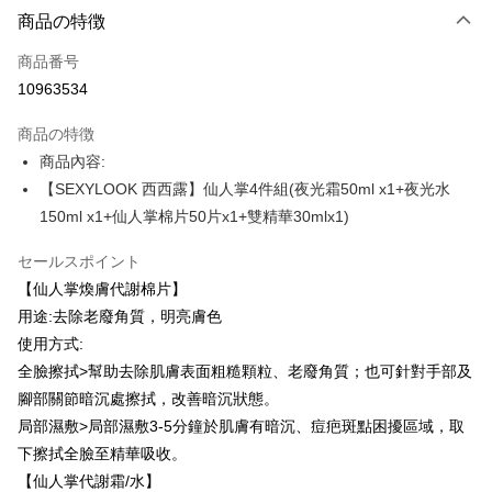
LINE Pay
商品の特徴
Apple Pay
商品番号
10963534
JKOPAY
商品の特徴
Easy Wallet
商品內容:
Google Pay
【SEXYLOOK 西西露】仙人掌4件組(夜光霜50ml x1+夜光水
150ml x1+仙人掌棉片50片x1+雙精華30mlx1)
Plus Pay
セールスポイント
AFTEE代金後払い
【仙人掌煥膚代謝棉片】
説明
用途:去除老廢角質，明亮膚色
一、 AFTEE代金後払いについて
ATM払い
1.お支払い方法でAFTEE代金後払いを選択すると、携帯電話認証ウィンド
使用方式:
ウが表示されます。
全臉擦拭>幫助去除肌膚表面粗糙顆粒、老廢角質；也可針對手部及
2.SMSで認証してお支払い手続を進めてください。
配送方法
3.注文するときのお支払いは不要です。商品はご指定の住所に配送されま
腳部關節暗沉處擦拭，改善暗沉狀態。
す。
全家付款取貨
局部濕敷>局部濕敷3-5分鐘於肌膚有暗沉、痘疤斑點困擾區域，取
4.ご注文が完了すると、携帯に支払い通知のSMSが届きます。アプリ会員
配送毎にNT$100、NT$600以上で送料無料
下擦拭全臉至精華吸收。
の場合は、AFTEE アプリプッシュ通知が届きます。
5.商品受け取り時のお支払いは不要です。商品を確かめてから、SMSまた
【仙人掌代謝霜/水】
付款後全家取貨