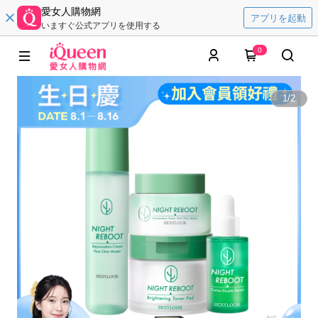
愛女人購物網
アプリを起動
いますぐ公式アプリを使用する
0
1
/
2