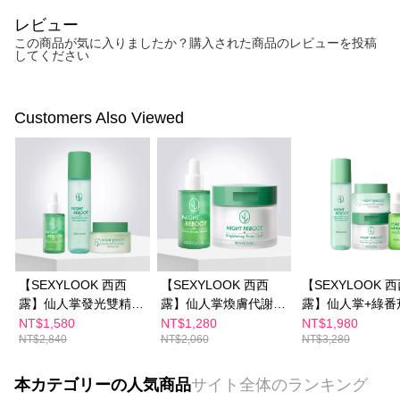
レビュー
この商品が気に入りましたか？購入された商品のレビューを投稿
してください
Customers Also Viewed
【SEXYLOOK 西西
【SEXYLOOK 西西
【SEXYLOOK 
露】仙人掌發光雙精萃
露】仙人掌煥膚代謝棉
露】仙人掌+綠番
30ml(修修臉雙精華
片(50片/盒)+仙人掌發
組(夜光霜50mlx1
NT$1,580
NT$1,280
NT$1,980
NT$2,840
NT$2,060
NT$3,280
油)+仙人掌代謝夜光霜
光雙精華(30ml)
光水150mlx1+
50ml+仙人掌代謝夜光
棉片50片x1+綠
水150ml
華35mlx1)
本カテゴリーの人気商品
サイト全体のランキング