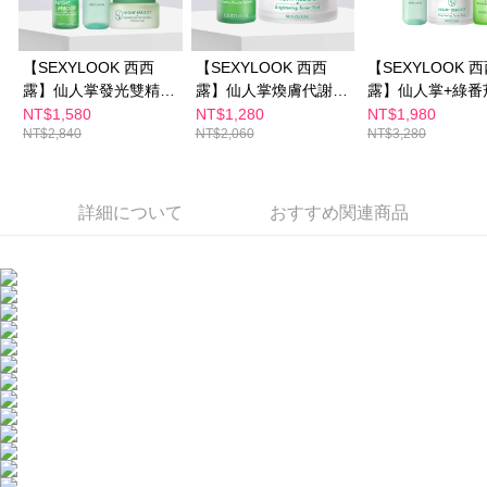
ームページの『個人情報の収集、処理及び利用に関する声明』をご参照く
ださい（
https://aftee.tw/privacypolicy/
）。
海外配送(澳門)
送料を確認
AFTEEの初回ご利用の際に、審査を通過すれば、最高額がNT$10,000にな
【SEXYLOOK 西西
【SEXYLOOK 西西
【SEXYLOOK 
海外配送(馬來西亞)
送料を確認
ります。支払い期限を過ぎた場合、その金額に基づいて年利20%の遅延滞
露】仙人掌發光雙精萃
露】仙人掌煥膚代謝棉
露】仙人掌+綠番
納金が加算されます。未成年の利用者は、事前に法定代理人または後見人
30ml(修修臉雙精華
片(50片/盒)+仙人掌發
組(夜光霜50mlx1
NT$1,580
NT$1,280
NT$1,980
海外配送(澳洲)
送料を確認
の同意を得ればAFTEEをご利用いただけます。
NT$2,840
NT$2,060
NT$3,280
油)+仙人掌代謝夜光霜
光雙精華(30ml)
光水150mlx1+
50ml+仙人掌代謝夜光
棉片50片x1+綠
個人情報の処理、利用について疑問がある、または関連する法律の権利を
行使したい場合は、ネットプロテクションズ
cs_tw@netprotections.co.jp
水150ml
華35mlx1)
にご連絡ください。上記に示した個人情報を、必要な購入注文書とあわせ
詳細について
おすすめ関連商品
てAFTEEにご提供いただく、またはAFTEEにあなたの個人情報の収集、処
理、利用を許可することににご同意いただけない場合は、当サービスを選
択しないでください。