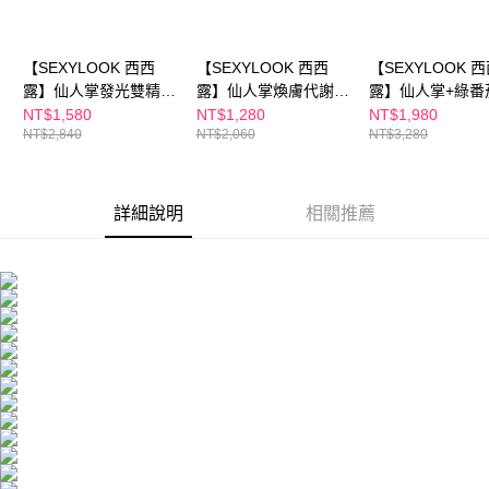
海外配送
查看運費
海外配送(澳門)
查看運費
【SEXYLOOK 西西
【SEXYLOOK 西西
【SEXYLOOK 
海外配送(馬來西亞)
查看運費
露】仙人掌發光雙精萃
露】仙人掌煥膚代謝棉
露】仙人掌+綠番
30ml(修修臉雙精華
片(50片/盒)+仙人掌發
組(夜光霜50mlx1
NT$1,580
NT$1,280
NT$1,980
海外配送(澳洲)
查看運費
NT$2,840
NT$2,060
NT$3,280
油)+仙人掌代謝夜光霜
光雙精華(30ml)
光水150mlx1+
50ml+仙人掌代謝夜光
棉片50片x1+綠
水150ml
華35mlx1)
詳細說明
相關推薦