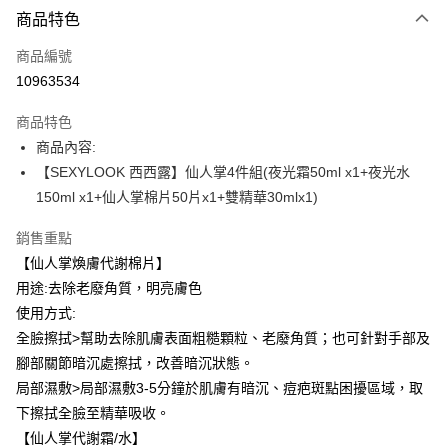
商品特色
LINE Pay
商品編號
Apple Pay
10963534
街口支付
商品特色
悠遊付
商品內容:
Google Pay
【SEXYLOOK 西西露】仙人掌4件組(夜光霜50ml x1+夜光水
150ml x1+仙人掌棉片50片x1+雙精華30mlx1)
全盈+PAY
銷售重點
AFTEE先享後付
【仙人掌煥膚代謝棉片】
相關說明
用途:去除老廢角質，明亮膚色
【關於「AFTEE先享後付」】
ATM付款
AFTEE先享後付是「在收到商品之後才付款」的支付方式。 讓您購物簡單
使用方式:
便利好安心！
全臉擦拭>幫助去除肌膚表面粗糙顆粒、老廢角質；也可針對手部及
１．簡單：不需註冊會員、不需綁卡、不需儲值。
運送方式
２．便利：只要手機號碼，簡訊認證，即可結帳。
腳部關節暗沉處擦拭，改善暗沉狀態。
３．安心：先確認商品／服務後，再付款。
全家付款取貨
局部濕敷>局部濕敷3-5分鐘於肌膚有暗沉、痘疤斑點困擾區域，取
每筆NT$100，滿NT$600(含以上)免運費
下擦拭全臉至精華吸收。
【「AFTEE先享後付」結帳流程】
１．於結帳方式選擇「AFTEE先享後付」後，將跳轉至「AFTEE先享後付」
【仙人掌代謝霜/水】