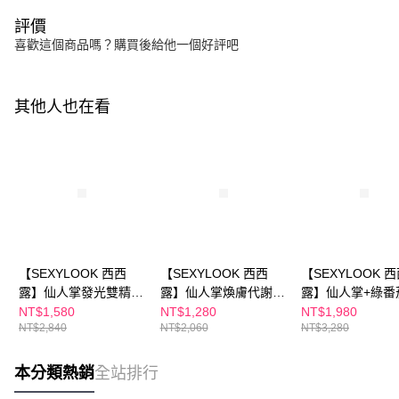
評價
喜歡這個商品嗎？購買後給他一個好評吧
其他人也在看
【SEXYLOOK 西西
【SEXYLOOK 西西
【SEXYLOOK 
露】仙人掌發光雙精萃
露】仙人掌煥膚代謝棉
露】仙人掌+綠番
30ml(修修臉雙精華
片(50片/盒)+仙人掌發
組(夜光霜50mlx1
NT$1,580
NT$1,280
NT$1,980
NT$2,840
NT$2,060
NT$3,280
油)+仙人掌代謝夜光霜
光雙精華(30ml)
光水150mlx1+
50ml+仙人掌代謝夜光
棉片50片x1+綠
水150ml
華35mlx1)
本分類熱銷
全站排行