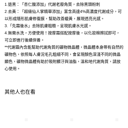
付款後全家取貨
結帳頁面，進行簡訊認證並確認金額後，即可完成結帳。
1.退黑：「杏仁酸添加」代謝老廢角質，去除黑頭粉刺
２．訂單成立數日內，您將收到繳費通知簡訊。
每筆NT$100，滿NT$600(含以上)免運費
2.去黃：「超級仙人掌精華添加」富含高達4%高濃度代謝成分，可
３．收到繳費通知簡訊後14天內，點擊此簡訊中的連結，可透過四大超商／
ATM／網路銀行／等多元方式進行付款，方視為交易完成。
以形成隱形肌膚修復膜，幫助改善蠟黃，展現透亮光感。
萊爾富取貨付款
※ 請注意：結帳手續完成當下不需立刻繳費，但若您需要取消訂單，請聯絡
3.「先霜後水」去除肌膚粗糙，呈現肌膚水光感。
每筆NT$100，滿NT$600(含以上)免運費
購買商品的店家。未經商家同意取消之訂單仍視為有效，需透過AFTEE先享
後付繳納相關費用。
4.無需水洗，方便使用！按摩霜搭配按摩後，以化妝棉擦拭即可，
付款後萊爾富取貨
※ 交易是否成功請以「AFTEE先享後付 」之結帳頁面顯示為準，若有關於
可立即進行後續保養。
是否繳費成功／繳費後需取消欲退款等相關疑問，請聯繫「AFTEE先享後付
每筆NT$100，滿NT$600(含以上)免運費
**代謝霜內含能幫助代謝角質的礦物微晶體，微晶體本身帶有自然的
客戶支援中心」
https://netprotections.freshdesk.com/support/home
礦物色，依照每人膚況毛孔粗細不同，會呈現顏色深淺不同的微晶
7-11付款取貨
【注意事項】
顯色，礦物微晶體有助於吸附髒汙與油脂，溫和地代謝角質，請放
１．透過由恩沛科技股份有限公司提供之「AFTEE先享後付」服務完成之交
每筆NT$100，滿NT$600(含以上)免運費
易，需依本服務之必要範圍內提供個人資料，並將交易相關給付款項請求債
心使用。
權轉讓予恩沛科技股份有限公司。
付款後7-11取貨
２．關於個人資料處理事宜，請瀏覽以下網址：
每筆NT$100，滿NT$600(含以上)免運費
https://aftee.tw/terms/#terms3
３．未成年的使用者請事先徵得法定代理人或監護人之同意方可使用
其他人也在看
宅配
「AFTEE先享後付」，若未經同意申辦者引起之損失，本公司不負相關責
任。
每筆NT$100，滿NT$600(含以上)免運費
４．使用「AFTEE先享後付」時，將依據個別帳號之用戶狀況，依本公司即
時審查核予不同之上限額度；若仍有額度不足之情形，本公司將視審查結果
離島配送
請求用戶進行身份認證。
每筆NT$150，滿NT$1,500(含以上)免運費
５．嚴禁一人註冊多個帳號或使用他人資訊註冊。若發現惡意使用之情形，
恩沛科技股份有限公司將有權停止該用戶之使用額度並採取法律行動。