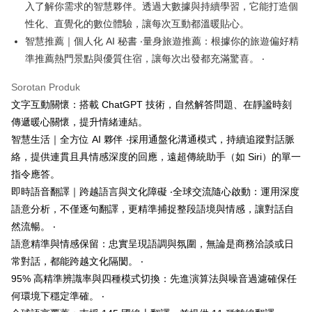
NT$150/pesanan | Penghantaran percuma untuk pesanan
入了解你需求的智慧夥伴。透過大數據與持續學習，它能打造個
AFTEE.
NT$1,500 atau lebih
性化、直覺化的數位體驗，讓每次互動都溫暖貼心。
Sila ambil perhatian bahawa tempoh pembayaran adalah 14 hari. Walau
智慧推薦｜個人化 AI 秘書 ‧量身旅遊推薦：根據你的旅遊偏好精
bagaimanapun, bagi mereka yang telah memuat turun Aplikasi AFTEE
準推薦熱門景點與優質住宿，讓每次出發都充滿驚喜。 ‧
dan mendaftar sebagai ahli AFTEE boleh menikmati tempoh pembayaran
sehingga 45 hari.
Sorotan Produk
Tempoh pembayaran dikira dari masa kedai meminta pembayaran anda,
文字互動關懷：搭載 ChatGPT 技術，自然解答問題、在靜謐時刻
ditambah dengan bilangan hari yang boleh dilanjutkan oleh AFTEE. Anda
boleh melanjutkan tempoh pembayaran anda sebelum anda menerima
傳遞暖心關懷，提升情緒連結。
pesanan. Walau bagaimanapun, tiada jaminan bahawa anda boleh
智慧生活｜全方位 AI 夥伴 ‧採用通盤化溝通模式，持續追蹤對話脈
menerima pesanan anda semasa tempoh pembayaran (cth.: produk
絡，提供連貫且具情感深度的回應，遠超傳統助手（如 Siri）的單一
prapesanan atau produk yang mungkin mengambil masa yang lebih
lama untuk dihantar). Oleh itu, anda dikehendaki membuat pembayaran
指令應答。
kepada AFTEE dalam tempoh sama ada anda menerima pesanan.
即時語音翻譯｜跨越語言與文化障礙 ‧全球交流隨心啟動：運用深度
語意分析，不僅逐句翻譯，更精準捕捉整段語境與情感，讓對話自
Kedua, Sekatan Pembayaran
1. Jumlah yang diperakui untuk pengguna kali pertama boleh sehingga
然流暢。 ‧
NT$10,000. Amaun diperakui sebenar yang diluluskan akan berdasarkan
語意精準與情感保留：忠實呈現語調與氛圍，無論是商務洽談或日
keputusan pensijilan dan semakan oleh AFTEE.
2. Amaun perbelanjaan minimum mestilah lebih besar daripada NT$20.
常對話，都能跨越文化隔閡。 ‧
3. Pada masa ini hanya tersedia untuk ahli Taiwan.
95% 高精準辨識率與四種模式切換：先進演算法與噪音過濾確保任
何環境下穩定準確。 ‧
Ketiga, Syarat Perkhidmatan
Perkhidmatan AFTEE Beli Sekarang Bayar Kemudian disediakan oleh NP