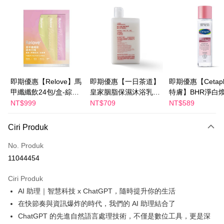
Apple Pay
JKOPAY
Easy Wallet
Google Pay
Plus PAY
即期優惠【Relove】馬
即期優惠【一日茶道】
即期優惠【Cetaph
甲纖纖飲24包/盒-綜合
皇家胭脂保濕沐浴乳
特膚】BHR淨白
AFTEE
口味(效期2027-01-22)
600ml 效期2027/2/19
妝水 150mL 效期
NT$999
NT$709
NT$589
Deskripsi
2027/3/1
Pertama, Mengenai Perkhidmatan AFTEE Beli Sekarang Bayar Kemudian
Ciri Produk
Pemindahan ATM
1. Dengan memilih AFTEE sebagai kaedah pembayaran, mesej
pengesahan AFTEE akan muncul.
No. Produk
2. Anda boleh meneruskan pembayaran selepas pengesahan SMS.
Pilihan Penghantaran
11044454
3. Tiada bayaran diperlukan apabila pesanan disahkan. Produk akan
dihantar ke alamat yang ditetapkan.
宅配
4. Setelah pesanan disahkan, anda akan menerima SMS pembayaran
Ciri Produk
NT$100/pesanan | Penghantaran percuma untuk pesanan
manakala ahli aplikasi akan menerima pemberitahuan tolak aplikasi
AI 助理｜智慧科技 x ChatGPT，隨時提升你的生活
NT$600 atau lebih
AFTEE.
5. Tiada bayaran diperlukan apabila anda menerima produk. Sila buat
在快節奏與資訊爆炸的時代，我們的 AI 助理結合了
pembayaran di empat kedai serbaneka utama, ATM atau perbankan
離島配送
ChatGPT 的先進自然語言處理技術，不僅是數位工具，更是深
dalam talian dengan SMS pembayaran atau pemberitahuan tolak aplikasi