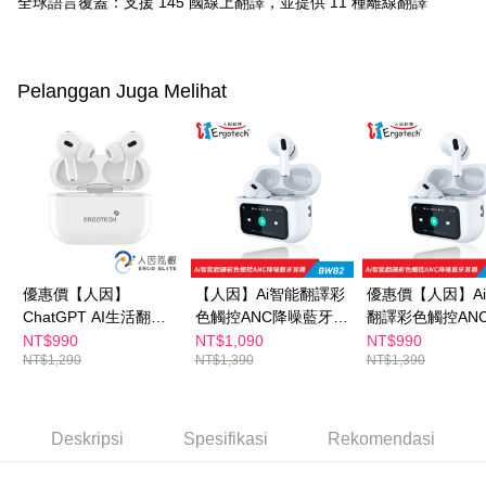
全球語言覆蓋：支援 145 國線上翻譯，並提供 11 種離線翻譯
Taiwan, Inc. dan AFTEE akan membuat bil kepada pengguna. AFTEE
akan menggunakan data peribadi yang dikumpul (termasuk nama
pembeli, no. telefon, nama penerima, no. telefon, alamat penerima) untuk
penggunaan perkhidmatan. Sila rujuk kepada "Penyata Pengumpulan
Pelanggan Juga Melihat
Data Peribadi, Pemprosesan, Penggunaan"
(https://aftee.tw/privacypolicy/
) untuk maklumat lanjut.
Jumlah yang diperakui untuk pengguna kali pertama yang lulus
kelulusan boleh sehingga NT$10,000. Jika pengguna tidak membuat
pembayaran dalam tempoh tersebut, yuran pembayaran lewat sebanyak
20% setahun akan dikenakan. Pengguna bawah umur dikehendaki
mendapatkan kebenaran daripada ibu bapa atau penjaga yang sah
untuk menggunakan AFTEE.
Sila hubungi NP Taiwan Inc. di
cs_tw@netprotections.co.jp
jika anda
優惠價【人因】
【人因】Ai智能翻譯彩
優惠價【人因】A
mempunyai sebarang kebimbangan mengenai pemprosesan dan
ChatGPT AI生活翻譯
色觸控ANC降噪藍牙耳
翻譯彩色觸控AN
penggunaan pada data peribadi. Jika anda tidak bersetuju dengan data
TWS耳機BW72W
機BW82W
藍牙耳機BW82W
NT$990
NT$1,090
NT$990
peribadi yang disenaraikan seperti di atas akan dikumpul dan digunakan
NT$1,290
NT$1,390
NT$1,390
oleh AFTEE, sila jangan gunakan perkhidmatan ini.
Deskripsi
Spesifikasi
Rekomendasi