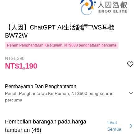
【人因】ChatGPT AI生活翻譯TWS耳機
BW72W
Penuh Penghantaran Ke Rumah, NT$600 penghataran percuma
NT$1,290
NT$1,190
Pembayaran Dan Penghantaran
Penuh Penghantaran Ke Rumah, NT$600 penghataran
percuma
Kaedah Pembayaran
Kad Kredit (Bayaran Penuh)
Pembelian barangan pada harga
Lihat
Semua
tambahan (45)
LINE Pay