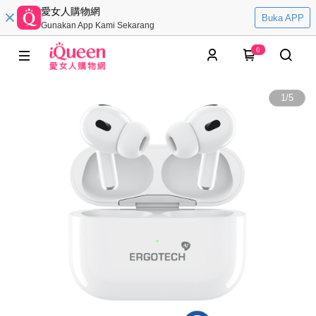
愛女人購物網
Buka APP
Gunakan App Kami Sekarang
0
1
/
5