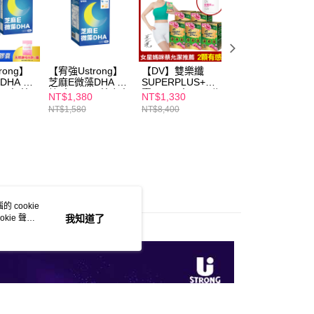
項】
取貨
恩沛科技股份有限公司提供之「AFTEE先享後付」服務完成之
依本服務之必要範圍內提供個人資料，並將交易相關給付款項請
00，滿NT$600(含以上)免運費
讓予恩沛科技股份有限公司。
個人資料處理事宜，請瀏覽以下網址：
1取貨
ee.tw/terms/#terms3
rong】
【宥強Ustrong】
【DV】雙樂纖
【DV】雙樂纖
00，滿NT$600(含以上)免運費
HA 30
芝麻E微藻DHA 30
SUPERPLUS+膠
SUPERPLUS+膠
年的使用者請事先徵得法定代理人或監護人之同意方可使用
送元氣美
粒/盒 ( 97%芝麻素
囊(30顆/盒)x5 (贈
囊(30顆/盒)x9(贈
E先享後付」，若未經同意申辦者引起之損失，本公司不負相關責
NT$1,380
NT$1,330
NT$2,030
E / GABA / 羅布麻
醇耀妍3.0煥白組
醇耀妍3.0煥白組
NT$1,580
NT$8,400
NT$15,120
/ 飛克鎂 )
x1盒(3包/盒)
x1盒(3包/盒)
AFTEE先享後付」時，將依據個別帳號之用戶狀況，依本公司
00，滿NT$600(含以上)免運費
核予不同之上限額度；若仍有額度不足之情形，本公司將視審查
用戶進行身份認證。
一人註冊多個帳號或使用他人資訊註冊。若發現惡意使用之情
50，滿NT$1,500(含以上)免運費
科技股份有限公司將有權停止該用戶之使用額度並採取法律行
 cookie
kie 聲明
我知道了