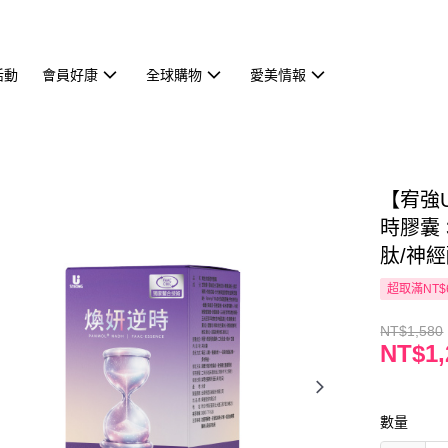
活動
會員好康
全球購物
愛美情報
【宥強U
時膠囊 
肽/神經
超取滿NT$
NT$1,580
NT$1,
數量