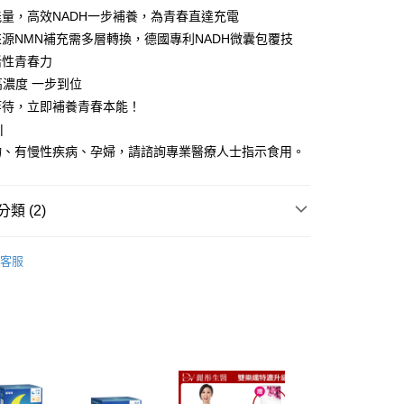
量，高效NADH一步補養，為青春直達充電
源NMN補充需多層轉換，德國專利NADH微囊包覆技
享後付
活性青春力
 高濃度 一步到位
FTEE先享後付」】
先享後付是「在收到商品之後才付款」的支付方式。 讓您購物簡單
等待，立即補養青春本能！
心！
|
：不需註冊會員、不需綁卡、不需儲值。
物、有慢性疾病、孕婦，請諮詢專業醫療人士指示食用。
：只要手機號碼，簡訊認證，即可結帳。
：先確認商品／服務後，再付款。
取貨
EE先享後付」結帳流程】
類 (2)
00，滿NT$600(含以上)免運費
方式選擇「AFTEE先享後付」後，將跳轉至「AFTEE先享後
頁面，進行簡訊認證並確認金額後，即可完成結帳。
材】
美肌美顏
家取貨
成立數日內，您將收到繳費通知簡訊。
客服
費通知簡訊後14天內，點擊此簡訊中的連結，可透過四大超商
材】
宥強Ustrong
00，滿NT$600(含以上)免運費
網路銀行／等多元方式進行付款，方視為交易完成。
：結帳手續完成當下不需立刻繳費，但若您需要取消訂單，請聯
貨付款
的店家。未經商家同意取消之訂單仍視為有效，需透過AFTEE
繳納相關費用。
00，滿NT$600(含以上)免運費
否成功請以「AFTEE先享後付 」之結帳頁面顯示為準，若有關於
功／繳費後需取消欲退款等相關疑問，請聯繫「AFTEE先享後
爾富取貨
援中心」
https://netprotections.freshdesk.com/support/home
00，滿NT$600(含以上)免運費