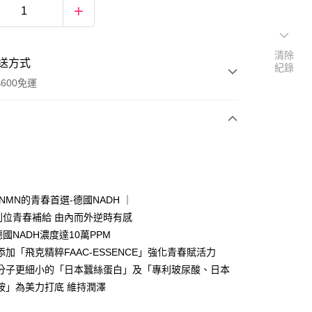
清除
送方式
紀錄
600免運
次付款
付款
NMN的青春首選-德國NADH ｜
到位青春補給 由內而外逆時有感
國NADH濃度達10萬PPM
添加「飛克精粹FAAC-ESSENCE」強化青春賦活力
用分子更細小的「日本蠶絲蛋白」及「專利玻尿酸、日本
胺」為美力打底 維持潤澤
y