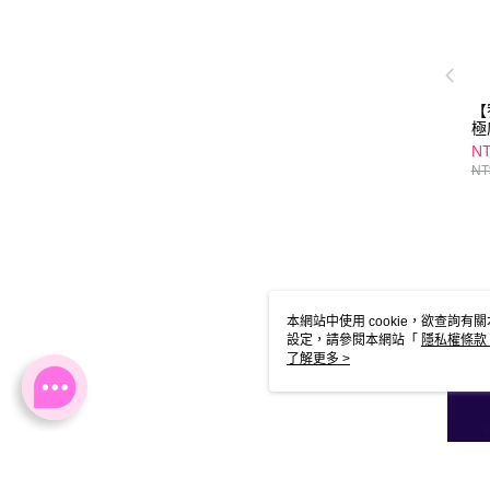
【
極
3
NT
神
NT
甘
飛
詳細
本網站中使用 cookie，欲查詢有關
設定，請參閱本網站「
隱私權條款
使用 cookie。
了解更多 >