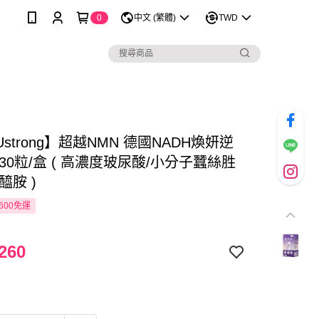
0
中文 (繁體)
TWD
strong】超越NMN 德國NADH煥妍逆
30粒/盒 ( 高濃度玻尿酸/小分子蠶絲胜
醯胺 )
600免運
260