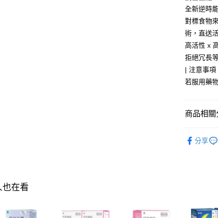
全盈+PAY
全新逆時能
對標食物來
AFTEE先
術，直送
相關說明
高活性 x
【關於「A
ATM付款
AFTEE
拒絕冗長
便利好安
| 注意事項 
１．簡單
若服用藥
２．便利
運送方式
３．安心
全家付款
【「AFT
商品相關分
每筆NT$1
１．於結帳
付」結帳
【保健/醫
付款後全
２．訂單
分享
３．收到繳
【保健/醫
每筆NT$1
／ATM／
※ 請注意
萊爾富取
絡購買商品
先享後付
每筆NT$1
人也在看
※ 交易是
是否繳費成
付款後萊
付客戶支
每筆NT$1