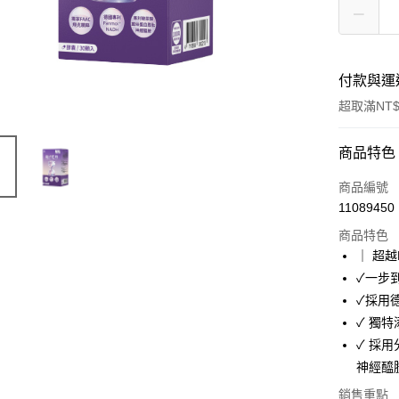
付款與運
超取滿NT$
付款方式
商品特色
信用卡一
商品編號
11089450
超商取貨
商品特色
LINE Pay
｜ 超越
✓一步
Apple Pay
✓採用德
街口支付
✓ 獨特
✓ 採
悠遊付
神經醯
Google Pa
銷售重點