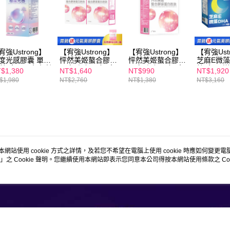
【注意事
7-11付款
１．透過由
交易，需
每筆NT$1
求債權轉
２．關於
付款後7-1
https://aft
宥強Ustrong】
【宥強Ustrong】
【宥強Ustrong】
【宥強Ust
每筆NT$1
度光感膠囊 單入
怦然美姬螯合膠原
怦然美姬螯合膠原
芝麻E微藻D
３．未成
0粒/盒 ( 日本專利
蛋白胜肽 15包/盒
蛋白胜肽 15包/盒
粒/盒x2 
「AFTE
$1,380
NT$1,640
NT$990
NT$1,920
經醯胺/美國穀胱
x2 送元氣美妍膠囊
妍膠囊
宅配
任。
$1,980
NT$2,760
NT$1,380
NT$3,160
肽/雪耳多醣體/
４．使用「
每筆NT$1
克鋅 )
即時審查
結果請求
離島配送
５．嚴禁
每筆NT$1
形，恩沛
動。
說明
商品規格
相關推薦
本網站使用 cookie 方式之詳情，及若您不希望在電腦上使用 cookie 時應如何變更電腦的
」之 Cookie 聲明。您繼續使用本網站即表示您同意本公司得按本網站使用條款之 Coo