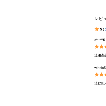
レビ
5
(
s******5
這組產
winnie
這款仙