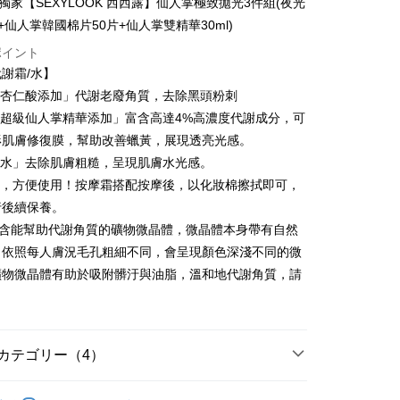
en獨家【SEXYLOOK 西西露】仙人掌極致拋光3件組(夜光
l+仙人掌韓國棉片50片+仙人掌雙精華30ml)
y
ポイント
謝霜/水】
代金後払い
「杏仁酸添加」代謝老廢角質，去除黑頭粉刺
「超級仙人掌精華添加」富含高達4%高濃度代謝成分，可
TEE代金後払いについて
形肌膚修復膜，幫助改善蠟黃，展現透亮光感。
い方法でAFTEE代金後払いを選択すると、携帯電話認証ウィン
後水」去除肌膚粗糙，呈現肌膚水光感。
示されます。
で認証してお支払い手続を進めてください。
洗，方便使用！按摩霜搭配按摩後，以化妝棉擦拭即可，
るときのお支払いは不要です。商品はご指定の住所に配送されま
行後續保養。
が完了すると、携帯に支払い通知のSMSが届きます。アプリ会
內含能幫助代謝角質的礦物微晶體，微晶體本身帶有自然
取貨
、AFTEE アプリプッシュ通知が届きます。
，依照每人膚況毛孔粗細不同，會呈現顏色深淺不同的微
$100、NT$600以上で送料無料
け取り時のお支払いは不要です。商品を確かめてから、SMSま
礦物微晶體有助於吸附髒汙與油脂，溫和地代謝角質，請
の通知に従って、4大コンビニ、またはATM/オンラインバンキ
家取貨
支払いください。
。
$100、NT$600以上で送料無料
限は最短で 14 日以内ですので、ご注意ください。AFTEE ア
ンロードして AFTEE 会員になるとお支払い期限を最長 45 日
貨付款
カテゴリー（4）
延長できます。
$100、NT$600以上で送料無料
は、ショップが請求した期日と、AFTEEで延長できる日数を
OOK 西西露
SEXYLOOK西西露 所有商品