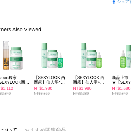
付款後萊
もとに計算
シェア
►SEXYL
期限を延
配送毎にNT
（例：予
►SEXYL
の有無に関
7-11付款
▲iQuee
二、支払
配送毎にNT
mers Also Viewed
1.初回 
き、限度
付款後7-1
2.決済金額
配送毎にNT
3.現在、
宅配
三、利用規
プロテクシ
配送毎にNT
します。
文者の氏
離島配送
Queen獨家
【SEXYLOOK 西
【SEXYLOOK 西
新品上市
これに限ら
SEXYLOOK西西
西露】仙人掌4件
西露】仙人掌+綠
★【SEXY
配送毎にNT
されます。
】韓妞去黃必備
組(夜光霜50ml
番茄4件組(夜光霜
西西露】
$1,112
NT$1,980
NT$1,980
NT$1,580
AFTEE
件組(夜光霜
x1+夜光水150ml
50mlx1+夜光水
孔緊緻水
$2,840
NT$3,820
NT$3,280
NT$2,840
海外配送
明』をご
0ml+韓國棉片50
x1+仙人掌棉片50
150mlx1+仙人掌
35ml+
/盒 /雙精萃
片x1+雙精華
棉片50片x1+綠番
夜光霜50
0ml+白松露紅茶
30mlx1)
茄精華35mlx1)
掌代謝夜
海外配送(
AFTEE
霧120ml)
150ml
なります。
海外配送(
延滞納金
後見人の同
海外配送(
について
おすすめ関連商品