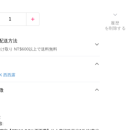
履歴
を削除する
配送方法
け取り NT$600以上で送料無料
方法
カード1回払い
OK 西西露
店頭代金引換
徴
徴
容:
t