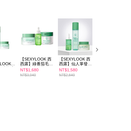
【SEXYLOOK 西
【SEXYLOOK 西
【SEXYLOOK 西
LOOK
西露】綠番茄毛孔
西露】仙人掌發光
西露】仙人掌煥膚
綠番茄毛
緊緻水光精華
雙精萃30ml(修修
代謝棉片(50片/
NT$1,680
NT$1,580
NT$1,280
光精華
35ml+仙人掌代謝
臉雙精華油)+仙人
盒)+仙人掌發光雙
NT$3,040
NT$2,840
NT$2,060
仙人掌代謝
夜光霜50ml+仙人
掌代謝夜光霜
精華(30ml)
ml+仙人
掌煥膚代謝棉片50
50ml+仙人掌代謝
光水
片
夜光水150ml