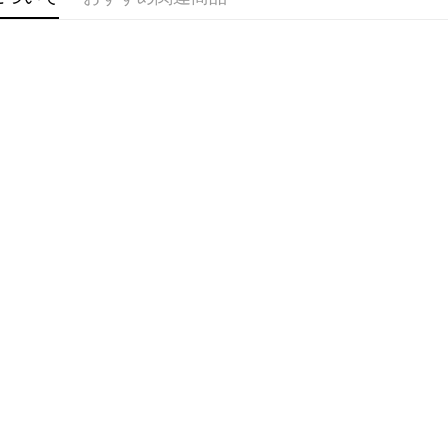
個人情報
を行使し
cs_tw@netp
を、必要な
AFTEE
意いただ