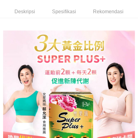
Ketiga, Syarat Perkhidmatan
Perkhidmatan AFTEE Beli Sekarang Bayar Kemudian disediakan oleh NP
Deskripsi
Spesifikasi
Rekomendasi
Taiwan, Inc. dan AFTEE akan membuat bil kepada pengguna. AFTEE
akan menggunakan data peribadi yang dikumpul (termasuk nama
pembeli, no. telefon, nama penerima, no. telefon, alamat penerima) untuk
penggunaan perkhidmatan. Sila rujuk kepada "Penyata Pengumpulan
Data Peribadi, Pemprosesan, Penggunaan"
(https://aftee.tw/privacypolicy/
) untuk maklumat lanjut.
Jumlah yang diperakui untuk pengguna kali pertama yang lulus
kelulusan boleh sehingga NT$10,000. Jika pengguna tidak membuat
pembayaran dalam tempoh tersebut, yuran pembayaran lewat sebanyak
20% setahun akan dikenakan. Pengguna bawah umur dikehendaki
mendapatkan kebenaran daripada ibu bapa atau penjaga yang sah
untuk menggunakan AFTEE.
Sila hubungi NP Taiwan Inc. di
cs_tw@netprotections.co.jp
jika anda
mempunyai sebarang kebimbangan mengenai pemprosesan dan
penggunaan pada data peribadi. Jika anda tidak bersetuju dengan data
peribadi yang disenaraikan seperti di atas akan dikumpul dan digunakan
oleh AFTEE, sila jangan gunakan perkhidmatan ini.