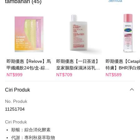
Semua
tambahan (45)
LINE Pay
Apple Pay
JKOPAY
Easy Wallet
Google Pay
Plus PAY
即期優惠【Relove】馬
即期優惠【一日茶道】
即期優惠【Cetaph
甲纖纖飲24包/盒-綜合
皇家胭脂保濕沐浴乳
特膚】BHR淨白
AFTEE
口味(效期2027-01-22)
600ml 效期2027/2/19
妝水 150mL 效期
NT$999
NT$709
NT$589
Deskripsi
2027/3/1
Pertama, Mengenai Perkhidmatan AFTEE Beli Sekarang Bayar Kemudian
Ciri Produk
Pemindahan ATM
1. Dengan memilih AFTEE sebagai kaedah pembayaran, mesej
pengesahan AFTEE akan muncul.
No. Produk
2. Anda boleh meneruskan pembayaran selepas pengesahan SMS.
Pilihan Penghantaran
11251704
3. Tiada bayaran diperlukan apabila pesanan disahkan. Produk akan
dihantar ke alamat yang ditetapkan.
宅配
4. Setelah pesanan disahkan, anda akan menerima SMS pembayaran
Ciri Produk
NT$100/pesanan | Penghantaran percuma untuk pesanan
manakala ahli aplikasi akan menerima pemberitahuan tolak aplikasi
順暢：綜合消化酵素
NT$600 atau lebih
AFTEE.
5. Tiada bayaran diperlukan apabila anda menerima produk. Sila buat
代謝：專利秋葵萃取物