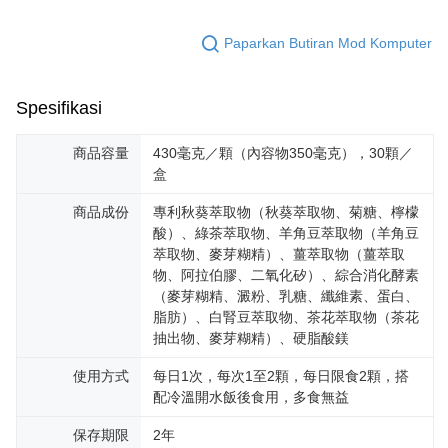
Paparkan Butiran Mod Komputer
Spesifikasi
商品容量
430毫克／顆（內容物350毫克），30顆／
盒
商品成份
專利秋葵萃取物（秋葵萃取物、菊糖、檸檬
酸）、綠茶萃取物、羊角豆萃取物（羊角豆
萃取物、麥芽糊精）、薑萃取物（薑萃取
物、阿拉伯膠、二氧化矽）、綜合消化酵素
（麥芽糊精、澱粉、乳糖、纖維素、蛋白、
脂肪）、白腎豆萃取物、茶花萃取物（茶花
抽出物、麥芽糊精）、硬脂酸鎂
使用方式
每日1次，每次1至2顆，每日限食2顆，搭
配冷溫開水飯後食用，多食無益
保存期限
2年