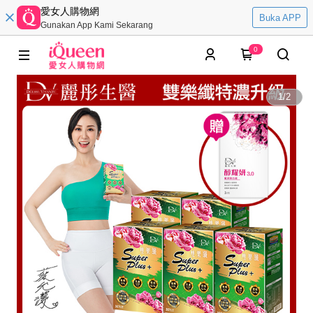
愛女人購物網
Buka APP
Gunakan App Kami Sekarang
0
1
/
2