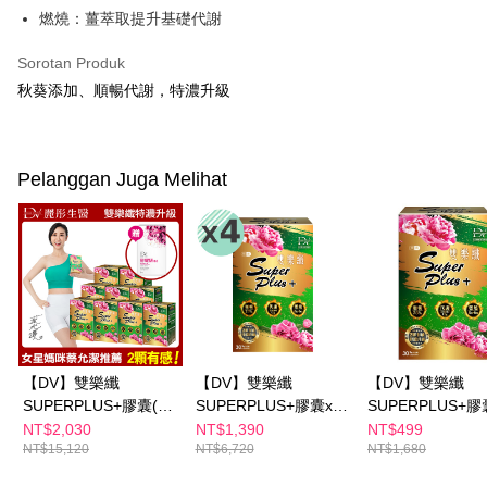
pembayaran di empat kedai serbaneka utama, ATM atau perbankan
離島配送
燃燒：薑萃取提升基礎代謝
dalam talian dengan SMS pembayaran atau pemberitahuan tolak aplikasi
NT$150/pesanan | Penghantaran percuma untuk pesanan
AFTEE.
Sorotan Produk
NT$1,500 atau lebih
Sila ambil perhatian bahawa tempoh pembayaran adalah 14 hari. Walau
秋葵添加、順暢代謝，特濃升級
bagaimanapun, bagi mereka yang telah memuat turun Aplikasi AFTEE
dan mendaftar sebagai ahli AFTEE boleh menikmati tempoh pembayaran
sehingga 45 hari.
Pelanggan Juga Melihat
Tempoh pembayaran dikira dari masa kedai meminta pembayaran anda,
ditambah dengan bilangan hari yang boleh dilanjutkan oleh AFTEE. Anda
boleh melanjutkan tempoh pembayaran anda sebelum anda menerima
pesanan. Walau bagaimanapun, tiada jaminan bahawa anda boleh
menerima pesanan anda semasa tempoh pembayaran (cth.: produk
prapesanan atau produk yang mungkin mengambil masa yang lebih
lama untuk dihantar). Oleh itu, anda dikehendaki membuat pembayaran
kepada AFTEE dalam tempoh sama ada anda menerima pesanan.
Kedua, Sekatan Pembayaran
1. Jumlah yang diperakui untuk pengguna kali pertama boleh sehingga
【DV】雙樂纖
【DV】雙樂纖
【DV】雙樂纖
NT$10,000. Amaun diperakui sebenar yang diluluskan akan berdasarkan
SUPERPLUS+膠囊(30
SUPERPLUS+膠囊x4
SUPERPLUS+膠
keputusan pensijilan dan semakan oleh AFTEE.
顆/盒)x9(贈醇耀妍3.0
盒(30顆/盒)
顆/盒)
NT$2,030
NT$1,390
NT$499
2. Amaun perbelanjaan minimum mestilah lebih besar daripada NT$20.
NT$15,120
NT$6,720
NT$1,680
煥白組x1盒(3包/盒)
3. Pada masa ini hanya tersedia untuk ahli Taiwan.