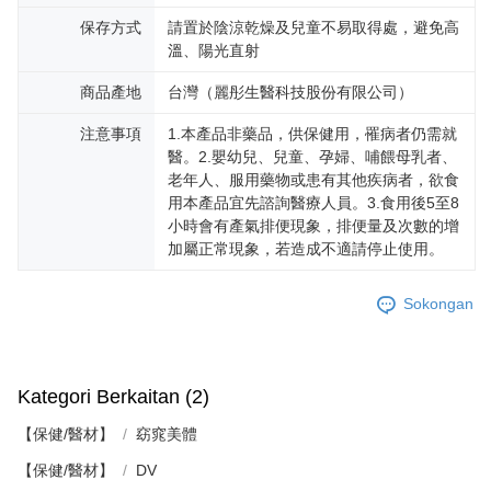
保存方式
請置於陰涼乾燥及兒童不易取得處，避免高
溫、陽光直射
商品產地
台灣（麗彤生醫科技股份有限公司）
注意事項
1.本產品非藥品，供保健用，罹病者仍需就
醫。2.嬰幼兒、兒童、孕婦、哺餵母乳者、
老年人、服用藥物或患有其他疾病者，欲食
用本產品宜先諮詢醫療人員。3.食用後5至8
小時會有產氣排便現象，排便量及次數的增
加屬正常現象，若造成不適請停止使用。
Sokongan
Kategori Berkaitan (2)
【保健/醫材】
窈窕美體
【保健/醫材】
DV