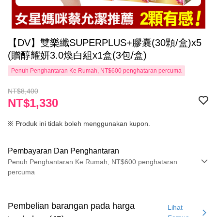
【DV】雙樂纖SUPERPLUS+膠囊(30顆/盒)x5
(贈醇耀妍3.0煥白組x1盒(3包/盒)
Penuh Penghantaran Ke Rumah, NT$600 penghataran percuma
NT$8,400
NT$1,330
※ Produk ini tidak boleh menggunakan kupon.
Pembayaran Dan Penghantaran
Penuh Penghantaran Ke Rumah, NT$600 penghataran
percuma
Kaedah Pembayaran
Kad Kredit (Bayaran Penuh)
Pembelian barangan pada harga
Lihat