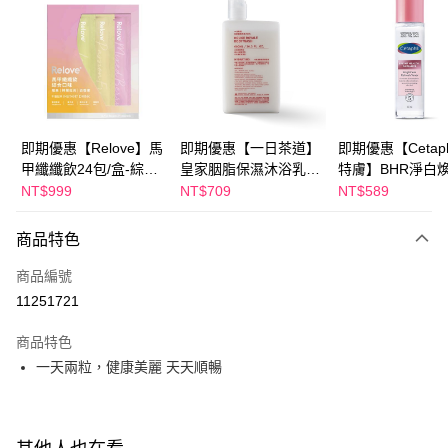
Apple Pay
街口支付
悠遊付
Google Pay
即期優惠【Relove】馬
即期優惠【一日茶道】
即期優惠【Cetaph
甲纖纖飲24包/盒-綜合
皇家胭脂保濕沐浴乳
特膚】BHR淨白
全盈+PAY
口味(效期2027-01-22)
600ml 效期2027/2/19
妝水 150mL 效期
NT$999
NT$709
NT$589
2027/3/1
AFTEE先享後付
相關說明
商品特色
【關於「AFTEE先享後付」】
ATM付款
商品編號
AFTEE先享後付是「在收到商品之後才付款」的支付方式。 讓您購物簡單
便利好安心！
11251721
１．簡單：不需註冊會員、不需綁卡、不需儲值。
運送方式
２．便利：只要手機號碼，簡訊認證，即可結帳。
商品特色
３．安心：先確認商品／服務後，再付款。
宅配
一天兩粒，健康美麗 天天順暢
每筆NT$100，滿NT$600(含以上)免運費
【「AFTEE先享後付」結帳流程】
１．於結帳方式選擇「AFTEE先享後付」後，將跳轉至「AFTEE先享後付」
離島配送
結帳頁面，進行簡訊認證並確認金額後，即可完成結帳。
２．訂單成立數日內，您將收到繳費通知簡訊。
每筆NT$150，滿NT$1,500(含以上)免運費