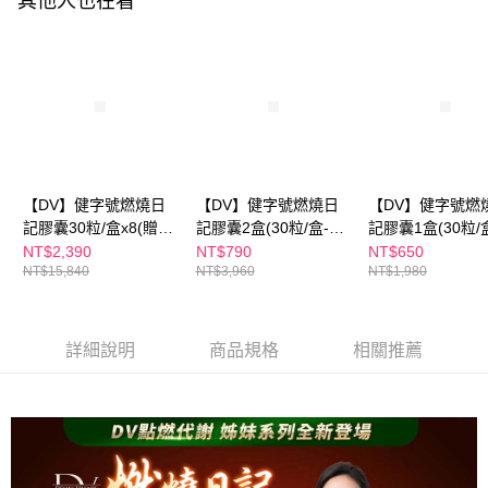
其他人也在看
３．收到繳費通知簡訊後14天內，點擊此簡訊中的連結，可透過四大超商／
ATM／網路銀行／等多元方式進行付款，方視為交易完成。
※ 請注意：結帳手續完成當下不需立刻繳費，但若您需要取消訂單，請聯絡
購買商品的店家。未經商家同意取消之訂單仍視為有效，需透過AFTEE先享
後付繳納相關費用。
※ 交易是否成功請以「AFTEE先享後付 」之結帳頁面顯示為準，若有關於
是否繳費成功／繳費後需取消欲退款等相關疑問，請聯繫「AFTEE先享後付
客戶支援中心」
https://netprotections.freshdesk.com/support/home
【注意事項】
【DV】健字號燃燒日
【DV】健字號燃燒日
【DV】健字號燃
１．透過由恩沛科技股份有限公司提供之「AFTEE先享後付」服務完成之交
易，需依本服務之必要範圍內提供個人資料，並將交易相關給付款項請求債
記膠囊30粒/盒x8(贈醇
記膠囊2盒(30粒/盒-不
記膠囊1盒(30粒/
權轉讓予恩沛科技股份有限公司。
耀妍3.0煥白組x1盒(3
易形成體脂肪)
易形成體脂肪)
NT$2,390
NT$790
NT$650
２．關於個人資料處理事宜，請瀏覽以下網址：
NT$15,840
NT$3,960
NT$1,980
包/盒)不易形成體脂肪
https://aftee.tw/terms/#terms3
３．未成年的使用者請事先徵得法定代理人或監護人之同意方可使用
「AFTEE先享後付」，若未經同意申辦者引起之損失，本公司不負相關責
任。
詳細說明
商品規格
相關推薦
４．使用「AFTEE先享後付」時，將依據個別帳號之用戶狀況，依本公司即
時審查核予不同之上限額度；若仍有額度不足之情形，本公司將視審查結果
請求用戶進行身份認證。
５．嚴禁一人註冊多個帳號或使用他人資訊註冊。若發現惡意使用之情形，
恩沛科技股份有限公司將有權停止該用戶之使用額度並採取法律行動。