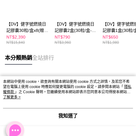
【DV】健字號燃燒日
【DV】健字號燃燒日
【DV】健字號燃
記膠囊30粒/盒x8(贈醇
記膠囊2盒(30粒/盒-不
記膠囊1盒(30粒/
耀妍3.0煥白組x1盒(3
易形成體脂肪)
易形成體脂肪)
NT$2,390
NT$790
NT$650
NT$15,840
NT$3,960
NT$1,980
包/盒)不易形成體脂肪
本分類熱銷
全站排行
熱門標籤
本網站中使用 cookie，欲查詢有關本網站使用 cookie 方式之詳情，及若您不希
望在電腦上使用 cookie 時應如何變更電腦的 cookie 設定，請參閱本網站「
隱私
權條款
」之 Cookie 聲明。您繼續使用本網站即表示您同意本公司得按本網站使
用條款之 Cookie 聲明使用 cookie。
了解更多 >
我知道了