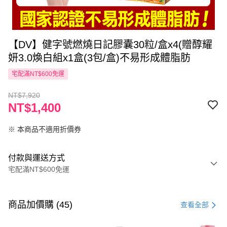
【DV】健字號燃燒日記膠囊30粒/盒x4(贈醇耀
妍3.0煥白組x1盒(3包/盒)不易形成體脂肪
宅配滿NT$600免運
NT$7,920
NT$1,400
※ 本商品不適用折價券
付款與運送方式
宅配滿NT$600免運
付款方式
信用卡一次付款
商品加價購 (45)
查看全部
LINE Pay