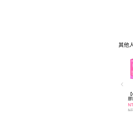
其他
【
膠
(
NT
推
NT