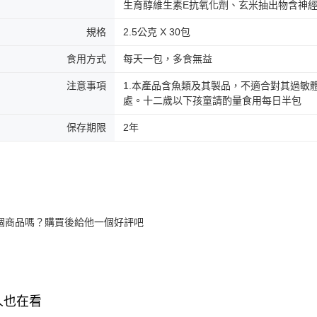
生育醇維生素E抗氧化劑、玄米抽出物含神經
規格
2.5公克 X 30包
食用方式
每天一包，多食無益
注意事項
1.本產品含魚類及其製品，不適合對其過敏
處。十二歲以下孩童請酌量食用每日半包
保存期限
2年
個商品嗎？購買後給他一個好評吧
人也在看