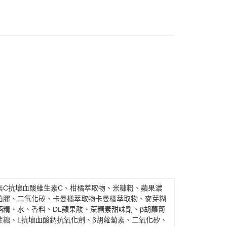
馬來西亞)
查看運費
澳洲)
查看運費
素C抗壞血酸維生素C、柑橘萃取物、米糠粉、蘋果濃
伯膠、二氧化矽、卡曼橘萃取物卡曼橘萃取物、麥芽糊
精、水、香料、DL蘋果酸、蔗糖素甜味劑、β胡蘿蔔
蔗糖、L抗壞血酸鈉抗氧化劑、β胡蘿蔔素、二氧化矽、