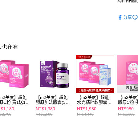
商品相關分
萊爾富取
絡購買商品
先享後付
每筆NT$1
►m2 美度
※ 交易是
分享
是否繳費成
付款後萊
【保健/醫
付客戶支
每筆NT$1
▲海外訂
【注意事
7-11付款
►m2 美度
１．透過由
人也在看
交易，需
每筆NT$1
求債權轉
２．關於
付款後7-1
https://aft
每筆NT$1
３．未成
「AFTE
宅配
任。
４．使用「
每筆NT$1
即時審查
m2美度】超能
【m2美度】超能
【m2美度】超能
【m2美
結果請求
離島配送
原C粉 買1送1組
膠原加法膠囊(30
水光精粹軟膠囊
膠原C粉 
５．嚴禁
30入/盒) -孫藝珍
入/盒)
(24入/盒)+超能膠
場組-孫藝
每筆NT$1
$1,180
NT$1,380
NT$1,980
NT$980
形，恩沛
薦
原C粉(30入/盒)x2
(30入/盒)
$2,760
NT$1,580
NT$4,440
NT$1,380
動。
海外配送
海外配送(