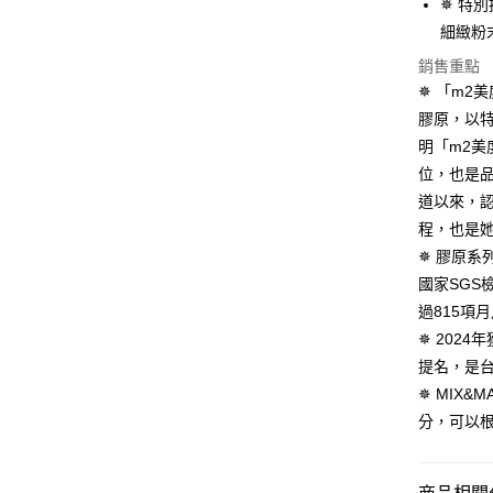
✵ 特
匯豐（
街口支付
聯邦商
細緻粉
元大商
悠遊付
銷售重點
玉山商
✵ 「m2
台新國
Google Pa
膠原，以
台灣樂
全盈+PAY
明「m2美
位，也是
AFTEE先
道以來，
相關說明
程，也是
【關於「A
ATM付款
AFTEE
✵ 膠原系列
便利好安
國家SG
１．簡單
２．便利
過815項
運送方式
３．安心
✵ 2024年獲
全家付款
提名，是台
【「AFT
每筆NT$1
１．於結帳
✵ MIX
付」結帳
分，可以
付款後全
２．訂單
３．收到繳
每筆NT$1
／ATM／
※ 請注意