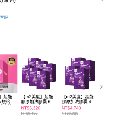
類 (4)
貨付款
的店家。未經商家同意取消之訂單仍視為有效，需透過AFTEE
繳納相關費用。
00，滿NT$600(含以上)免運費
m2美度 所有商品
否成功請以「AFTEE先享後付 」之結帳頁面顯示為準，若有關於
客服
功／繳費後需取消欲退款等相關疑問，請聯繫「AFTEE先享後
爾富取貨
材】
美肌美顏
援中心」
https://netprotections.freshdesk.com/support/home
00，滿NT$600(含以上)免運費
購專區
保健食品
項】
取貨
美麗補給 / 膠原蛋白
恩沛科技股份有限公司提供之「AFTEE先享後付」服務完成之
依本服務之必要範圍內提供個人資料，並將交易相關給付款項請
00，滿NT$600(含以上)免運費
讓予恩沛科技股份有限公司。
個人資料處理事宜，請瀏覽以下網址：
1取貨
ee.tw/terms/#terms3
00，滿NT$600(含以上)免運費
年的使用者請事先徵得法定代理人或監護人之同意方可使用
E先享後付」，若未經同意申辦者引起之損失，本公司不負相關責
AFTEE先享後付」時，將依據個別帳號之用戶狀況，依本公司
00，滿NT$600(含以上)免運費
核予不同之上限額度；若仍有額度不足之情形，本公司將視審查
度】超能
【m2美度】超能
【m2美度】超能
【m2美度】超能
用戶進行身份認證。
多規格賣
膠原加法膠囊 6盒
膠原加法膠囊 4盒
膠原加法膠囊 10
一人註冊多個帳號或使用他人資訊註冊。若發現惡意使用之情
珍推薦
組(30入/盒)
組(30入/盒)
盒組(30入/盒)
50，滿NT$1,500(含以上)免運費
NT$6,320
NT$4,740
NT$9,480
科技股份有限公司將有權停止該用戶之使用額度並採取法律行
NT$9,480
NT$6,320
NT$15,800
查看運費
澳門)
查看運費