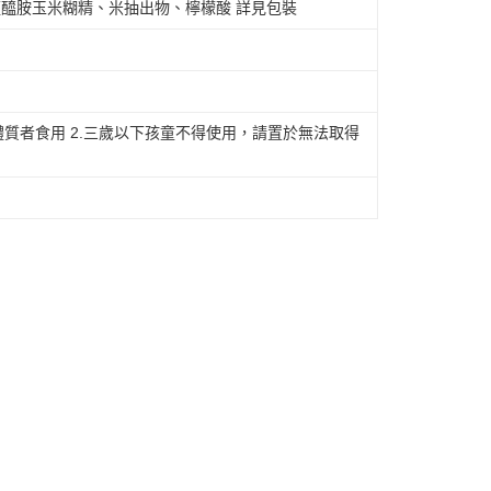
醯胺玉米糊精、米抽出物、檸檬酸 詳見包裝
體質者食用 2.三歲以下孩童不得使用，請置於無法取得