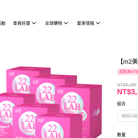
活動
會員好康
全球購物
愛美情報
【m2美
超取滿NT$
NT$8,280
NT$3,
組合
膠原C粉
數量