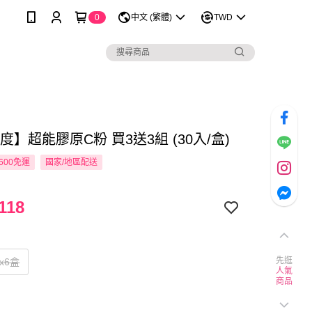
0
中文 (繁體)
TWD
度】超能膠原C粉 買3送3組 (30入/盒)
600免運
國家/地區配送
118
先逛
x6盒
人氣
商品