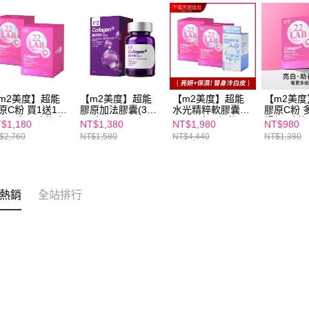
m2美度】超能
【m2美度】超能
【m2美度】超能
【m2美
原C粉 買1送1組
膠原加法膠囊(30
水光精粹軟膠囊
膠原C粉 
30入/盒) -孫藝珍
入/盒)
(24入/盒)+超能膠
場組-孫藝
$1,180
NT$1,380
NT$1,980
NT$980
薦
原C粉(30入/盒)x2
(30入/盒)
$2,760
NT$1,580
NT$4,440
NT$1,380
熱銷
全站排行