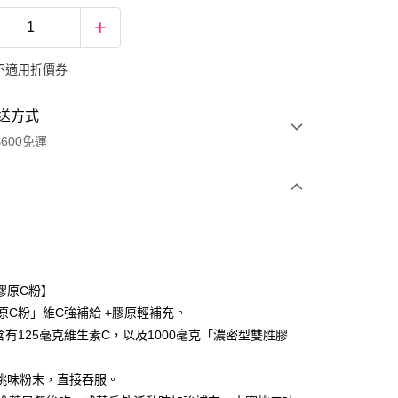
不適用折價券
送方式
600免運
次付款
期付款
0 利率 每期
NT$1,039
21家銀行
膠原C粉】
庫商業銀行
第一商業銀行
膠原C粉」維C強補給 +膠原輕補充。
付款
業銀行
彰化商業銀行
含有125毫克維生素C，以及1000毫克「濃密型雙胜膠
業儲蓄銀行
台北富邦商業銀行
華商業銀行
兆豐國際商業銀行
桃味粉末，直接吞服。
小企業銀行
台中商業銀行