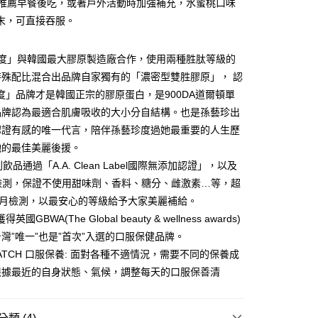
別推薦早餐後吃，或著戶外活動時加強補充，水蜜桃口味
台灣）商業銀行
華泰商業銀行
業銀行
遠東國際商業銀行
末，可直接吞服。
業銀行
永豐商業銀行
業銀行
星展（台灣）商業銀行
美度」與韓國最大膠原製造廠合作，使用兩種胜肽等級的
際商業銀行
中國信託商業銀行
y
特殊配比混合出品牌自家獨有的「濃密型雙胜膠原」， 認
天信用卡公司
度」品牌才是韓國正宗的膠原蛋白，是900DA道爾頓單
品牌認為最適合肌膚吸收的大小分自結構。也是孫藝珍出
享後付
認證有感的唯一代言，陪伴孫藝珍度過她最重要的人生歷
她的最佳美麗後援。
FTEE先享後付」】
先享後付是「在收到商品之後才付款」的支付方式。 讓您購物簡單
飲品通過「A.A. Clean Label國際無添加認證」，以及
心！
S檢測，保證不使用甜味劑、香料、糖分、雌激素…等，超
：不需註冊會員、不需綁卡、不需儲值。
：只要手機號碼，簡訊認證，即可結帳。
月月檢測，以最安心的等級給予大家美麗補給。
：先確認商品／服務後，再付款。
得英國GBWA(The Global beauty & wellness awards)
取貨
灣”唯一”也是”首次”入選的口服保健品牌。
EE先享後付」結帳流程】
00，滿NT$600(含以上)免運費
方式選擇「AFTEE先享後付」後，將跳轉至「AFTEE先享後
&MATCH 口服保養: 面對各種不適情況，需要不同的保養成
頁面，進行簡訊認證並確認金額後，即可完成結帳。
根據最近的自身狀態、氣候，調整每天的口服保善清
家取貨
成立數日內，您將收到繳費通知簡訊。
費通知簡訊後14天內，點擊此簡訊中的連結，可透過四大超商
00，滿NT$600(含以上)免運費
網路銀行／等多元方式進行付款，方視為交易完成。
：結帳手續完成當下不需立刻繳費，但若您需要取消訂單，請聯