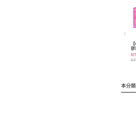
【
膠
(
NT
推
NT
本分類