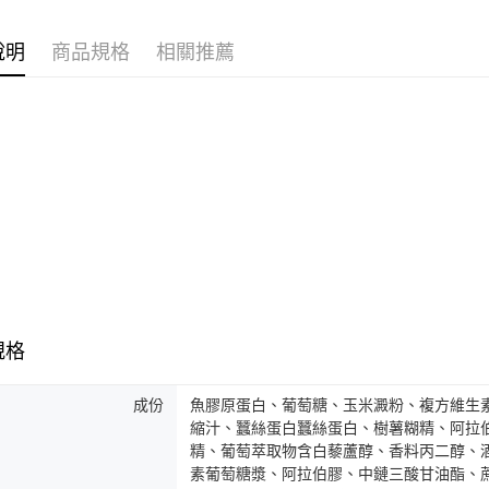
海外配送(
說明
商品規格
相關推薦
海外配送(
規格
成份
魚膠原蛋白、葡萄糖、玉米澱粉、複方維生
縮汁、蠶絲蛋白蠶絲蛋白、樹薯糊精、阿拉
精、葡萄萃取物含白藜蘆醇、香料丙二醇、酒
素葡萄糖漿、阿拉伯膠、中鏈三酸甘油酯、