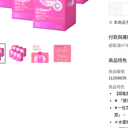
※ 本商品
付款與運
超取滿NT$
付款方式
商品特色
信用卡一
商品編號
11258635
信用卡分
商品特色
3 期 
【超能
合作金
✵ 「
超商取貨
華南商
✵一包
LINE Pay
上海商
原」。
國泰世
＊水蜜
Apple Pay
臺灣中