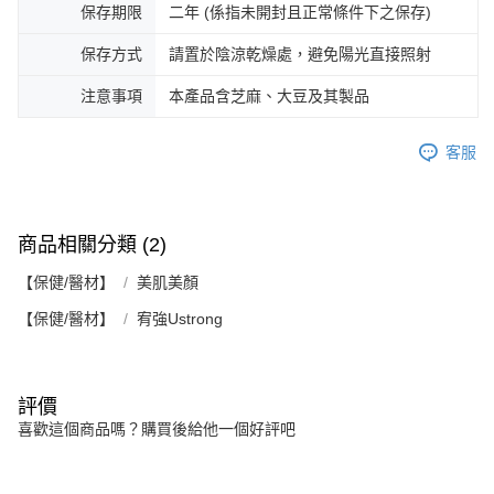
保存期限
二年 (係指未開封且正常條件下之保存)
保存方式
請置於陰涼乾燥處，避免陽光直接照射
注意事項
本產品含芝麻、大豆及其製品
客服
商品相關分類 (2)
【保健/醫材】
美肌美顏
【保健/醫材】
宥強Ustrong
評價
喜歡這個商品嗎？購買後給他一個好評吧