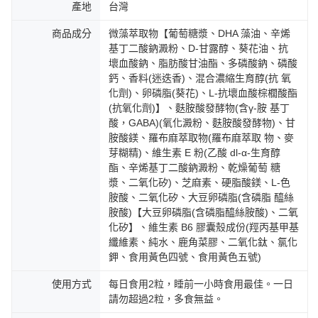
產地
台灣
商品成分
微藻萃取物【葡萄糖漿、DHA 藻油、辛烯
基丁二酸鈉澱粉、D-甘露醇、葵花油、抗
壞血酸鈉、脂肪酸甘油酯、多磷酸鈉、磷酸
鈣、香料(迷迭香)、混合濃縮生育醇(抗 氧
化劑)、卵磷脂(葵花)、L-抗壞血酸棕櫚酸酯
(抗氧化劑)】、麩胺酸發酵物(含γ-胺 基丁
酸，GABA)(氧化澱粉、麩胺酸發酵物)、甘
胺酸鎂、羅布麻萃取物(羅布麻萃取 物、麥
芽糊精)、維生素 E 粉(乙酸 dl-α-生育醇
酯、辛烯基丁二酸鈉澱粉、乾燥葡萄 糖
漿、二氧化矽)、芝麻素、硬脂酸鎂、L-色
胺酸、二氧化矽、大豆卵磷脂(含磷脂 醯絲
胺酸)【大豆卵磷脂(含磷脂醯絲胺酸)、二氧
化矽】、維生素 B6 膠囊殼成份(羥丙基甲基
纖維素、純水、鹿角菜膠、二氧化鈦、氯化
鉀、食用黃色四號、食用黃色五號)
使用方式
每日食用2粒，睡前一小時食用最佳。一日
請勿超過2粒，多食無益。