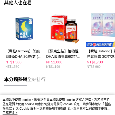
其他人也在看
【宥強Ustrong】芝麻
【遠東生技】植物性
【宥強Ustrong
E微藻DHA 30粒/盒 (
DHA藻油膠囊60粒/瓶/
光感膠囊 30粒/盒
97%芝麻素E / GABA /
盒
元氣美妍膠囊
NT$1,380
NT$1,080
NT$1,790
NT$1,580
NT$1,199
NT$3,960
羅布麻 / 飛克鎂 )
本分類熱銷
全站排行
熱門標籤
本網站中使用 cookie，欲查詢有關本網站使用 cookie 方式之詳情，及若您不希
望在電腦上使用 cookie 時應如何變更電腦的 cookie 設定，請參閱本網站「
隱私
權條款
」之 Cookie 聲明。您繼續使用本網站即表示您同意本公司得按本網站使
用條款之 Cookie 聲明使用 cookie。
了解更多 >