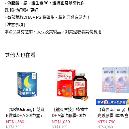
- 色胺酸、鎂、維生素B6，維持正常基礎代謝
每筆NT$100，滿NT$600(含以上)免運費
【「AFTEE先享後付」結帳流程】
3️⃣ 睡得好精神更好
１．於結帳方式選擇「AFTEE先享後付」後，將跳轉至「AFTEE先享後付」
付款後全家取貨
結帳頁面，進行簡訊認證並確認金額後，即可完成結帳。
- 微藻萃取DHA + PS 腦磷脂，精神旺盛有活力！
２．訂單成立數日內，您將收到繳費通知簡訊。
每筆NT$100，滿NT$600(含以上)免運費
| 注意事項 |
３．收到繳費通知簡訊後14天內，點擊此簡訊中的連結，可透過四大超商／
本產品含有芝麻、大豆及其製品，對其過敏者請勿食用。
ATM／網路銀行／等多元方式進行付款，方視為交易完成。
萊爾富取貨付款
※ 請注意：結帳手續完成當下不需立刻繳費，但若您需要取消訂單，請聯絡
每筆NT$100，滿NT$600(含以上)免運費
購買商品的店家。未經商家同意取消之訂單仍視為有效，需透過AFTEE先享
後付繳納相關費用。
付款後萊爾富取貨
※ 交易是否成功請以「AFTEE先享後付 」之結帳頁面顯示為準，若有關於
其他人也在看
是否繳費成功／繳費後需取消欲退款等相關疑問，請聯繫「AFTEE先享後付
每筆NT$100，滿NT$600(含以上)免運費
客戶支援中心」
https://netprotections.freshdesk.com/support/home
7-11付款取貨
【注意事項】
１．透過由恩沛科技股份有限公司提供之「AFTEE先享後付」服務完成之交
每筆NT$100，滿NT$600(含以上)免運費
易，需依本服務之必要範圍內提供個人資料，並將交易相關給付款項請求債
權轉讓予恩沛科技股份有限公司。
付款後7-11取貨
２．關於個人資料處理事宜，請瀏覽以下網址：
每筆NT$100，滿NT$600(含以上)免運費
https://aftee.tw/terms/#terms3
３．未成年的使用者請事先徵得法定代理人或監護人之同意方可使用
宅配
【宥強Ustrong】芝麻
【遠東生技】植物性
【宥強Ustrong
「AFTEE先享後付」，若未經同意申辦者引起之損失，本公司不負相關責
E微藻DHA 30粒/盒 (
DHA藻油膠囊60粒/瓶/
光感膠囊 30粒/盒
任。
每筆NT$100，滿NT$600(含以上)免運費
４．使用「AFTEE先享後付」時，將依據個別帳號之用戶狀況，依本公司即
97%芝麻素E / GABA /
盒
元氣美妍膠囊
NT$1,380
NT$1,080
NT$1,790
時審查核予不同之上限額度；若仍有額度不足之情形，本公司將視審查結果
離島配送
NT$1,580
NT$1,199
NT$3,960
羅布麻 / 飛克鎂 )