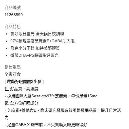
信用卡一次付款
商品編號
超商取貨付款
11263599
LINE Pay
商品特色
Apple Pay
夜好眠日靈光 全天候日夜調理
97%頂規濃度芝麻素E+GABA助入眠
街口支付
飛克小分子鎂 加持美夢體質
悠遊付
微藻DHA+PS腦磷脂好靈光
Google Pay
銷售重點
全素可食
全盈+PAY
| 啟動好眠開關3步驟 |
AFTEE先享後付
1️⃣ 好品質、高濃度
相關說明
- 採用國際大廠Sesavita97%芝麻素，每份足量15mg
【關於「AFTEE先享後付」】
2️⃣ 全方位好眠成分
ATM付款
AFTEE先享後付是「在收到商品之後才付款」的支付方式。 讓您購物簡單
便利好安心！
- 芝麻素+維他命E，臨床研究發現有效調整睡眠品質，提升日常活
１．簡單：不需註冊會員、不需綁卡、不需儲值。
力
運送方式
２．便利：只要手機號碼，簡訊認證，即可結帳。
- 足量GABA X 羅布麻，不只幫助入睡更睡得好
３．安心：先確認商品／服務後，再付款。
全家付款取貨