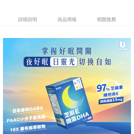
請求用戶進行身份認證。
每筆NT$150，滿NT$1,500(含以上)免運費
５．嚴禁一人註冊多個帳號或使用他人資訊註冊。若發現惡意使用之情形，
恩沛科技股份有限公司將有權停止該用戶之使用額度並採取法律行動。
詳細說明
商品規格
相關推薦