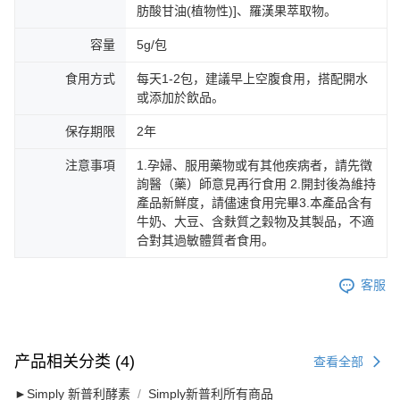
肪酸甘油(植物性)]、羅漢果萃取物。
容量
5g/包
食用方式
每天1-2包，建議早上空腹食用，搭配開水
或添加於飲品。
保存期限
2年
注意事項
1.孕婦、服用藥物或有其他疾病者，請先徵
詢醫（藥）師意見再行食用 2.開封後為維持
產品新鮮度，請儘速食用完畢3.本產品含有
牛奶、大豆、含麩質之穀物及其製品，不適
合對其過敏體質者食用。
客服
产品相关分类 (4)
查看全部
►Simply 新普利酵素
Simply新普利所有商品