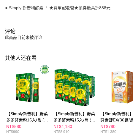
►Simply 新普利酵素
★買單寵老爸★領劵最高折888元
评论
此商品目前未被评论
其他人还在看
【Simply新普利】野菜
【Simply新普利】野菜
【Simply新普利
多多酵素粉15入/盒 (x1
多多酵素粉15入/盒 (x9
酵素錠EX(30錠/盒
盒)
盒)
酵素油切)
NT$580
NT$4,180
NT$780
NT$990
NT$8,910
NT$1,380