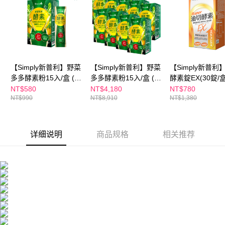
每笔NT$100，满NT$600(含以上)免运费
有最長 45 天內付款之服務。
萊爾富取貨付款
繳費期限，為商家向您請款的時間，再加上使用AFTEE可延長的天數所計算
每笔NT$100，满NT$600(含以上)免运费
出。使用AFTEE下訂可以延長您收到商品前的繳費天數，但無法保證一定能
夠在期限內收到商品(例如:預購商品或預計到貨時間較長者)。因此無論收到
付款後萊爾富取貨
商品與否，仍需要請您在AFTEE規定的時間內完成繳費。
每笔NT$100，满NT$600(含以上)免运费
【Simply新普利】野菜
【Simply新普利】野菜
【Simply新普利
二、付款限制
多多酵素粉15入/盒 (x1
多多酵素粉15入/盒 (x9
酵素錠EX(30錠/盒
1. 初次使用 AFTEE 時，將依認證結果及本公司審查結果，核予每個人不同
7-11付款取貨
盒)
盒)
酵素油切)
之上限額度
NT$580
NT$4,180
NT$780
2. 結帳金額須大於NT$30
每笔NT$100，满NT$600(含以上)免运费
NT$990
NT$8,910
NT$1,380
3. 目前僅支援台灣會員
付款後7-11取貨
三、聲明條款
每笔NT$100，满NT$600(含以上)免运费
「AFTEE先享後付」(下稱本服務)乃由恩沛科技股份有限公司(下稱 AFTEE )
详细说明
商品规格
相关推荐
所提供，並由 AFTEE 向您收取款項。因使用本服務所須提供之個人資料(包
宅配
含但不限於訂購人姓名、電話，收件人姓名、電話、收件地址)，將交付予
AFTEE 於本服務必要服務範圍內運用。關於 AFTEE 對於個人資料之蒐集、
每笔NT$100，满NT$600(含以上)免运费
處理、利用，詳參 AFTEE 官網之『個人資料蒐集、處理及利用告知聲明』
（
https://aftee.tw/privacypolicy/
）。
離島配送
每笔NT$150，满NT$1,500(含以上)免运费
若款項超過繳費期限，將根據當次的金額加收年利率 16% 的逾期滯納金。
未成年的使用者，請事先徵得法定代理人或監護人之同意方可使用
海外配送
查看运费
AFTEE。