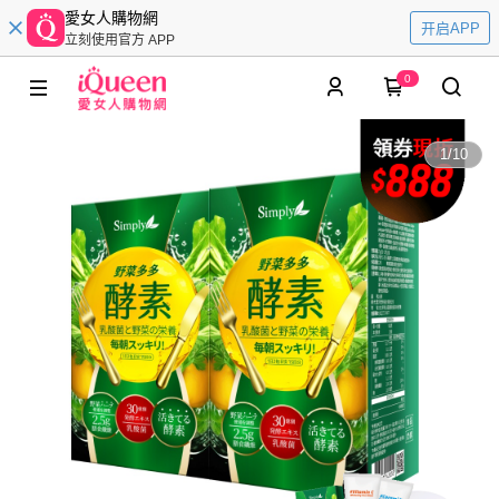
愛女人購物網
开启APP
立刻使用官方 APP
0
1
/
10