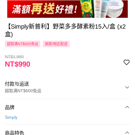
【Simply新普利】野菜多多酵素粉15入/盒 (x2
盒)
超取满NT$600免运
国家/地区配送
NT$1,980
NT$990
付款与运送
超取满NT$600免运
付款方式
品牌
信用卡一次付款
Simply
超商取货付款
商品特色
LINE Pay