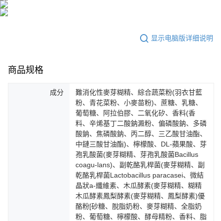
海外配送(澳門)
查看运费
若您對於個人資料之處理、利用有任何疑問，或欲行使相關法律權利，請聯
繫恩沛科技股份有限公司。若您不同意我們將上開所示之個人資料，連同必
海外配送(馬來西亞)
查看运费
要之購買訂單資訊提供予 AFTEE ，或讓 AFTEE 蒐集處理利用您的個人資
料，請勿選用本服務。
显示电脑版详细说明
海外配送(澳洲)
查看运费
商品规格
成分
難消化性麥芽糊精、綜合蔬菜粉(羽衣甘藍
粉、青花菜粉、小麥苗粉)、蔗糖、乳糖、
葡萄糖、阿拉伯膠、二氧化矽、香料(香
料、辛烯基丁二酸鈉澱粉、偏磷酸鈉、多磷
酸鈉、焦磷酸鈉、丙二醇、三乙酸甘油酯、
中鏈三酸甘油酯)、檸檬酸、DL-蘋果酸、芽
孢乳酸菌(麥芽糊精、芽孢乳酸菌Bacillus
coagu-lans)、副乾酪乳桿菌(麥芽糊精、副
乾酪乳桿菌Lactobacillus paracasei、微結
晶狀a-纖維素、木瓜酵素(麥芽糊精、糊精
木瓜酵素鳳梨酵素(麥芽糊精、鳳梨酵素)優
酪粉[砂糖、脫脂奶粉、麥芽糊精、全脂奶
粉、葡萄糖、檸檬酸、酵母精粉、香料、脂