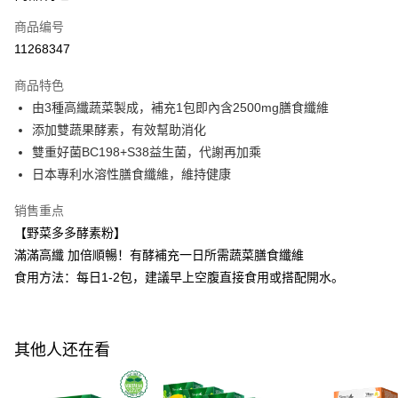
商品编号
Apple Pay
11268347
街口支付
商品特色
悠遊付
由3種高纖蔬菜製成，補充1包即內含2500mg膳食纖維
Google Pay
添加雙蔬果酵素，有效幫助消化
雙重好菌BC198+S38益生菌，代謝再加乘
Plus PAY
日本專利水溶性膳食纖維，維持健康
AFTEE先享后付
销售重点
相关说明
【野菜多多酵素粉】
一、關於 AFTEE先享後付
ATM付款
1. 於付款方式選擇AFTEE先享後付，將跳出AFTEE先享後付手機驗證視
滿滿高纖 加倍順暢！有酵補充一日所需蔬菜膳食纖維
窗。
食用方法：每日1-2包，建議早上空腹直接食用或搭配開水。
2. 進行簡訊驗證之後，即可完成結帳手續。
运送方式
3. 訂單確認後不需事先繳費，商品會配送至您的指定地址。
4. 下訂完成後，您的手機會收到一封繳費通知簡訊，APP會員則會收到
全家付款取貨
AFTEE APP推播通知。
每笔NT$100，满NT$600(含以上)免运费
5. 收到商品當下無需繳費，確認無誤後，請再利用繳費通知簡訊或AFTEE
其他人还在看
APP於四大便利商店‧ATM/網銀等方式進行付款。
付款後全家取貨
請留意繳費期限為 14 天。唯有下載 AFTEE App 成為 AFTEE 會員者方能享