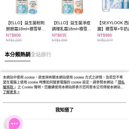
【ELLO】益生菌粉刺
【ELLO】益生菌淨痘
【SEXYLOOK 
掰掰霜18ml+積雪草胞
調理乳霜18ml+積雪草
露】積雪草+牛奶
外體高效修復舒緩面膜
胞外體高效修復舒緩面
外泌體修護精華
NT$808
NT$835
NT$980
NT$1,020
NT$1,055
NT$1,977
泥110ml
膜泥110ml
35ml+積雪草+牛
泌體保濕面膜(4片
X3盒
本分類熱銷
全站排行
熱門標籤
本網站中使用 cookie，欲查詢有關本網站使用 cookie 方式之詳情，及若您不希
望在電腦上使用 cookie 時應如何變更電腦的 cookie 設定，請參閱本網站「
隱私
權條款
」之 Cookie 聲明。您繼續使用本網站即表示您同意本公司得按本網站使
用條款之 Cookie 聲明使用 cookie。
了解更多 >
我知道了