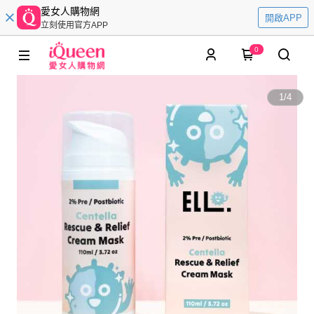
愛女人購物網
開啟APP
立刻使用官方APP
0
1
/
4