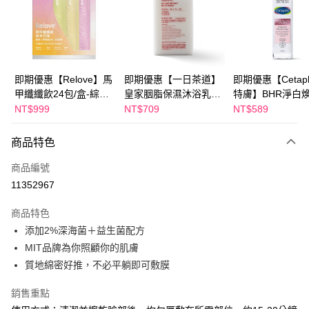
Apple Pay
街口支付
悠遊付
即期優惠【Relove】馬
即期優惠【一日茶道】
即期優惠【Cetaph
甲纖纖飲24包/盒-綜合
皇家胭脂保濕沐浴乳
特膚】BHR淨白
Google Pay
口味(效期2027-01-22)
600ml 效期2027/2/19
妝水 150mL 效期
NT$999
NT$709
NT$589
2027/3/1
全盈+PAY
商品特色
AFTEE先享後付
相關說明
商品編號
【關於「AFTEE先享後付」】
11352967
ATM付款
AFTEE先享後付是「在收到商品之後才付款」的支付方式。 讓您購物簡單
便利好安心！
商品特色
１．簡單：不需註冊會員、不需綁卡、不需儲值。
運送方式
添加2%深海菌＋益生菌配方
２．便利：只要手機號碼，簡訊認證，即可結帳。
３．安心：先確認商品／服務後，再付款。
MIT品牌為你照顧你的肌膚
全家付款取貨
質地綿密好推，不必平躺即可敷膜
每筆NT$100，滿NT$600(含以上)免運費
【「AFTEE先享後付」結帳流程】
１．於結帳方式選擇「AFTEE先享後付」後，將跳轉至「AFTEE先享後付」
付款後全家取貨
銷售重點
結帳頁面，進行簡訊認證並確認金額後，即可完成結帳。
２．訂單成立數日內，您將收到繳費通知簡訊。