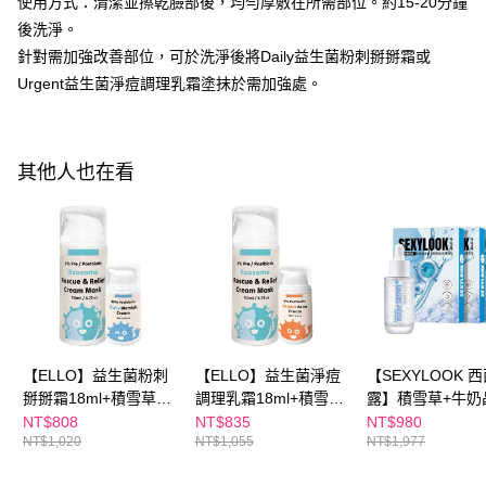
使用方式：清潔並擦乾臉部後，均勻厚敷在所需部位。約15-20分鐘
每筆NT$100，滿NT$600(含以上)免運費
３．收到繳費通知簡訊後14天內，點擊此簡訊中的連結，可透過四大超商／
後洗淨。
ATM／網路銀行／等多元方式進行付款，方視為交易完成。
萊爾富取貨付款
※ 請注意：結帳手續完成當下不需立刻繳費，但若您需要取消訂單，請聯絡
針對需加強改善部位，可於洗淨後將Daily益生菌粉刺掰掰霜或
每筆NT$100，滿NT$600(含以上)免運費
購買商品的店家。未經商家同意取消之訂單仍視為有效，需透過AFTEE先享
Urgent益生菌淨痘調理乳霜塗抹於需加強處。
後付繳納相關費用。
付款後萊爾富取貨
※ 交易是否成功請以「AFTEE先享後付 」之結帳頁面顯示為準，若有關於
是否繳費成功／繳費後需取消欲退款等相關疑問，請聯繫「AFTEE先享後付
每筆NT$100，滿NT$600(含以上)免運費
客戶支援中心」
https://netprotections.freshdesk.com/support/home
其他人也在看
7-11付款取貨
【注意事項】
１．透過由恩沛科技股份有限公司提供之「AFTEE先享後付」服務完成之交
每筆NT$100，滿NT$600(含以上)免運費
易，需依本服務之必要範圍內提供個人資料，並將交易相關給付款項請求債
權轉讓予恩沛科技股份有限公司。
付款後7-11取貨
２．關於個人資料處理事宜，請瀏覽以下網址：
每筆NT$100，滿NT$600(含以上)免運費
https://aftee.tw/terms/#terms3
３．未成年的使用者請事先徵得法定代理人或監護人之同意方可使用
宅配
「AFTEE先享後付」，若未經同意申辦者引起之損失，本公司不負相關責
任。
每筆NT$100，滿NT$600(含以上)免運費
４．使用「AFTEE先享後付」時，將依據個別帳號之用戶狀況，依本公司即
【ELLO】益生菌粉刺
【ELLO】益生菌淨痘
【SEXYLOOK 
時審查核予不同之上限額度；若仍有額度不足之情形，本公司將視審查結果
離島配送
掰掰霜18ml+積雪草胞
調理乳霜18ml+積雪草
露】積雪草+牛奶
請求用戶進行身份認證。
每筆NT$150，滿NT$1,500(含以上)免運費
外體高效修復舒緩面膜
胞外體高效修復舒緩面
外泌體修護精華
NT$808
NT$835
NT$980
５．嚴禁一人註冊多個帳號或使用他人資訊註冊。若發現惡意使用之情形，
NT$1,020
NT$1,055
NT$1,977
泥110ml
膜泥110ml
35ml+積雪草+牛
恩沛科技股份有限公司將有權停止該用戶之使用額度並採取法律行動。
泌體保濕面膜(4片