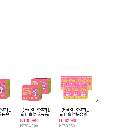
ISS益比
【EatBLISS益比
【EatBLISS益比
【EatBLISS益比
成長高鈣
喜】寶倍成長高鈣
喜】寳倍綜合維生
喜】寳倍綜合維生
格口味
凍-草莓優格口味禮
素A+C+E營養凍-
素A+C+E營養凍-
NT$5,960
NT$2,980
NT$780
盒
盒200入(100入/盒
水蜜桃口味105入
水蜜桃口味(15入/
NT$13,200
NT$6,930
NT$990
X2)
(15入/盒)x7
盒)