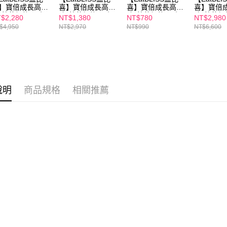
１．透過由
】寶倍成長高鈣
喜】寶倍成長高鈣
喜】寶倍成長高鈣
喜】寶倍
交易，需
每筆NT$1
-草莓優格口味
凍-草莓優格口味
凍-草莓優格口味1
凍-草莓優
$2,280
NT$1,380
NT$780
NT$2,980
求債權轉
5入(15入/盒)x5
45入(15入/盒)x3
盒 (15入/盒)
100入禮
$4,950
NT$2,970
NT$990
NT$6,600
２．關於
付款後7-1
https://aft
每筆NT$1
３．未成
「AFTE
宅配
任。
４．使用「
每筆NT$1
即時審查
說明
商品規格
相關推薦
結果請求
離島配送
５．嚴禁
每筆NT$1
形，恩沛
動。
海外配送
海外配送(
海外配送(
海外配送(