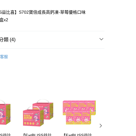
享後付
LISS益比喜】S702寶倍成長高鈣凍-草莓優格口味
盒x2
FTEE先享後付」】
先享後付是「在收到商品之後才付款」的支付方式。 讓您購物簡單
心！
：不需註冊會員、不需綁卡、不需儲值。
類 (4)
：只要手機號碼，簡訊認證，即可結帳。
：先確認商品／服務後，再付款。
ISS益比喜
EatBLISS益比喜所有商品
客服
取貨
EE先享後付」結帳流程】
現折專區
00，滿NT$600(含以上)免運費
方式選擇「AFTEE先享後付」後，將跳轉至「AFTEE先享後
頁面，進行簡訊認證並確認金額後，即可完成結帳。
ISS益比喜
寶倍成長高鈣凍
家取貨
成立數日內，您將收到繳費通知簡訊。
ISS益比喜
兒童成長首選營養凍
費通知簡訊後14天內，點擊此簡訊中的連結，可透過四大超商
00，滿NT$600(含以上)免運費
網路銀行／等多元方式進行付款，方視為交易完成。
：結帳手續完成當下不需立刻繳費，但若您需要取消訂單，請聯
貨付款
的店家。未經商家同意取消之訂單仍視為有效，需透過AFTEE
繳納相關費用。
00，滿NT$600(含以上)免運費
否成功請以「AFTEE先享後付 」之結帳頁面顯示為準，若有關於
功／繳費後需取消欲退款等相關疑問，請聯繫「AFTEE先享後
爾富取貨
援中心」
https://netprotections.freshdesk.com/support/home
00，滿NT$600(含以上)免運費
項】
取貨
ISS益比
【EatBLISS益比
【EatBLISS益比
【EatBLISS益比