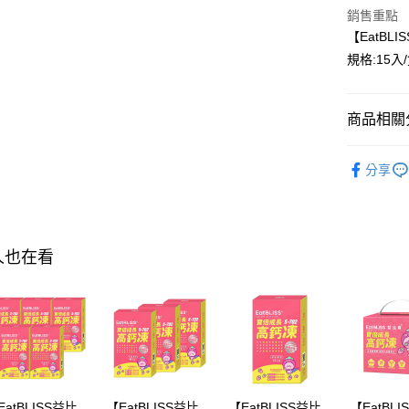
銷售重點
AFTEE先
【EatB
相關說明
規格:15入/
【關於「A
ATM付款
AFTEE
便利好安
１．簡單
商品相關分
２．便利
運送方式
３．安心
►EatBL
分享
全家付款
【「AFT
▲折價券
每筆NT$1
１．於結帳
付」結帳
►EatBL
付款後全
２．訂單
►EatBL
３．收到繳
每筆NT$1
人也在看
／ATM／
※ 請注意
萊爾富取
絡購買商品
先享後付
每筆NT$1
※ 交易是
是否繳費成
付款後萊
付客戶支
每筆NT$1
【注意事
7-11付款
EatBLISS益比
【EatBLISS益比
【EatBLISS益比
【EatBL