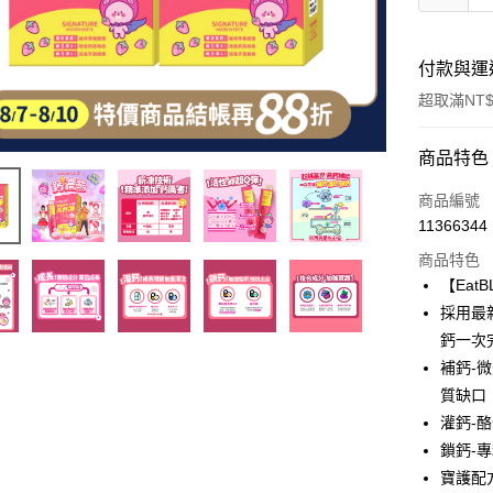
付款與運
超取滿NT$
付款方式
商品特色
信用卡一
商品編號
11366344
超商取貨
商品特色
LINE Pay
【Eat
採用最
Apple Pay
鈣一次
街口支付
補鈣-
質缺口
悠遊付
灌鈣-
Google Pa
鎖鈣-
寶護配
全盈+PAY