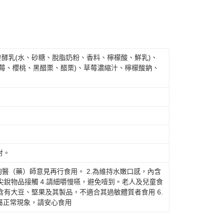
發酵乳(水、砂糖、脫脂奶粉、香料、檸檬酸、鮮乳)、
莓、櫻桃、黑醋栗、醋栗)、草莓濃縮汁、檸檬酸鈉、
射。
詢醫（藥）師意見再行食用。 2.為維持水嫩口感，內含
尖銳物品接觸 4.請細嚼慢嚥，避免噎到。老人及兒童食
含有大豆、堅果及其製品，不適合其過敏體質者食用 6.
屬正常現象，請安心食用