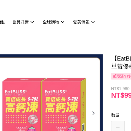
活動
會員好康
全球購物
愛美情報
【Eat
草莓優格
超取滿NT$
NT$1,980
NT$9
數量