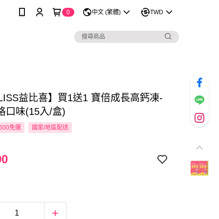
0
中文 (繁體)
TWD
BLISS益比喜】買1送1 寶倍成長高鈣凍-
口味(15入/盒)
600免運
國家/地區配送
90