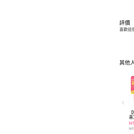
評價
喜歡這
其他
【
喜
凍
NT
7
NT