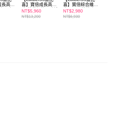
恩沛科技股份有限公司提供之「AFTEE先享後付」服務完成之
成長高鈣
喜】寶倍成長高鈣
喜】寳倍綜合維生
喜】寳倍綜合維生
依本服務之必要範圍內提供個人資料，並將交易相關給付款項請
00，滿NT$600(含以上)免運費
格口味
凍-草莓優格口味禮
素A+C+E營養凍-
素A+C+E營養凍-
NT$5,960
NT$2,980
NT$780
讓予恩沛科技股份有限公司。
盒
盒200入(100入/盒
水蜜桃口味105入
水蜜桃口味(15入/
NT$13,200
NT$6,930
NT$990
個人資料處理事宜，請瀏覽以下網址：
1取貨
X2)
(15入/盒)x7
盒)
ee.tw/terms/#terms3
00，滿NT$600(含以上)免運費
年的使用者請事先徵得法定代理人或監護人之同意方可使用
E先享後付」，若未經同意申辦者引起之損失，本公司不負相關責
AFTEE先享後付」時，將依據個別帳號之用戶狀況，依本公司
00，滿NT$600(含以上)免運費
核予不同之上限額度；若仍有額度不足之情形，本公司將視審查
用戶進行身份認證。
一人註冊多個帳號或使用他人資訊註冊。若發現惡意使用之情
50，滿NT$1,500(含以上)免運費
科技股份有限公司將有權停止該用戶之使用額度並採取法律行
查看運費
澳門)
查看運費
馬來西亞)
查看運費
澳洲)
查看運費