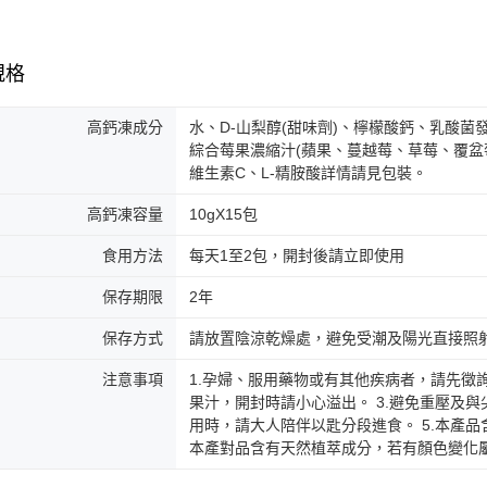
規格
高鈣凍成分
水、D-山梨醇(甜味劑)、檸檬酸鈣、乳酸菌
綜合莓果濃縮汁(蘋果、蔓越莓、草莓、覆盆
維生素C、L-精胺酸詳情請見包裝。
高鈣凍容量
10gX15包
食用方法
每天1至2包，開封後請立即使用
保存期限
2年
保存方式
請放置陰涼乾燥處，避免受潮及陽光直接照
注意事項
1.孕婦、服用藥物或有其他疾病者，請先徵
果汁，開封時請小心溢出。 3.避免重壓及與
用時，請大人陪伴以匙分段進食。 5.本產品
本產對品含有天然植萃成分，若有顏色變化