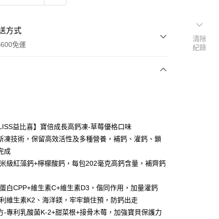
送方式
清除
600免運
紀錄
次付款
付款
BLISS益比喜】寶倍成長高鈣凍-草莓優格口味
新凍技術，保留高效活性及多種營養，補鈣、灌鈣、鎖
完成
微米級紅藻鈣+檸檬酸鈣，每包202毫克高鈣含量，補齊鈣
酪蛋白CPP+維生素C+維生素D3，偕同作用，加量灌鈣
y
專利維生素K2、海洋鎂，牢牢鎖住預，防鈣出走
方-專利乳酸菌K-2+甜菜根+接骨木莓，加強寶貝保護力