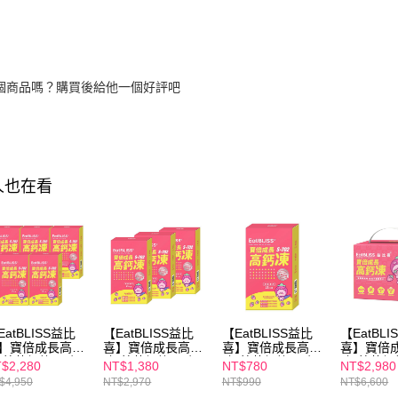
個商品嗎？購買後給他一個好評吧
人也在看
EatBLISS益比
【EatBLISS益比
【EatBLISS益比
【EatBL
】寶倍成長高鈣
喜】寶倍成長高鈣
喜】寶倍成長高鈣
喜】寶倍
-草莓優格口味
凍-草莓優格口味
凍-草莓優格口味1
凍-草莓優
$2,280
NT$1,380
NT$780
NT$2,980
5入(15入/盒)x5
45入(15入/盒)x3
盒 (15入/盒)
100入禮
$4,950
NT$2,970
NT$990
NT$6,600