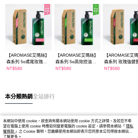
【AROMASE艾瑪絲】
【AROMASE艾瑪絲】
【AROMASE艾
森系列 5α鳶尾玫瑰高
森系列 5α高效控油洗
森系列 玫瑰強健
效控油洗髮精 400mL
髮精 400mL
洗髮精 400mL
NT$580
NT$580
NT$580
本分類熱銷
全站排行
熱門標籤
本網站中使用 cookie，欲查詢有關本網站使用 cookie 方式之詳情，及若您不希
望在電腦上使用 cookie 時應如何變更電腦的 cookie 設定，請參閱本網站「
隱私
權條款
」之 Cookie 聲明。您繼續使用本網站即表示您同意本公司得按本網站使
用條款之 Cookie 聲明使用 cookie。
了解更多 >