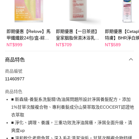
Apple Pay
街口支付
悠遊付
即期優惠【Relove】馬
即期優惠【一日茶道】
即期優惠【Cetaph
甲纖纖飲24包/盒-綜合
皇家胭脂保濕沐浴乳
特膚】BHR淨白
Google Pay
口味(效期2027-01-22)
600ml 效期2027/2/19
妝水 150mL 效期
NT$999
NT$709
NT$589
2027/3/1
全盈+PAY
商品特色
AFTEE先享後付
相關說明
商品編號
【關於「AFTEE先享後付」】
11460977
ATM付款
AFTEE先享後付是「在收到商品之後才付款」的支付方式。 讓您購物簡單
便利好安心！
商品特色
１．簡單：不需註冊會員、不需綁卡、不需儲值。
運送方式
■ 新森級-養髮系洗髮精!為油屑問題所設計淨屑養髮配方，添加
２．便利：只要手機號碼，簡訊認證，即可結帳。
３．安心：先確認商品／服務後，再付款。
1%甘草次酸複合物、專利養髮成分山葵萃取及ECOCERT認證地
全家付款取貨
衣萃取
每筆NT$100，滿NT$600(含以上)免運費
【「AFTEE先享後付」結帳流程】
１．於結帳方式選擇「AFTEE先享後付」後，將跳轉至「AFTEE先享後付」
■ 淨化、調理、養護，三重功效洗淨油屑癢，淨屑全面升級，清
付款後全家取貨
結帳頁面，進行簡訊認證並確認金額後，即可完成結帳。
爽度up
２．訂單成立數日內，您將收到繳費通知簡訊。
每筆NT$100，滿NT$600(含以上)免運費
■ 溫和軟化老廢角質、深入毛孔清潔油垢，甘草次酸複合物舒緩
３．收到繳費通知簡訊後14天內，點擊此簡訊中的連結，可透過四大超商／