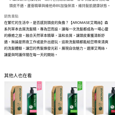
ATM／網路銀行／等多元方式進行付款，方視為交易完成。
頭皮不適、蘆薈精華與維他命B5加強保濕，維持髮肌健康狀態。
萊爾富取貨付款
※ 請注意：結帳手續完成當下不需立刻繳費，但若您需要取消訂單，請聯絡
每筆NT$100，滿NT$600(含以上)免運費
購買商品的店家。未經商家同意取消之訂單仍視為有效，需透過AFTEE先享
銷售重點
後付繳納相關費用。
在繁忙的生活中，是否感到頭皮的負擔？【AROMASE艾瑪絲】森
付款後萊爾富取貨
※ 交易是否成功請以「AFTEE先享後付 」之結帳頁面顯示為準，若有關於
是否繳費成功／繳費後需取消欲退款等相關疑問，請聯繫「AFTEE先享後付
系列草本去屑洗髮精，專為您而設，讓每一次洗髮都成為一場心靈
每筆NT$100，滿NT$600(含以上)免運費
客戶支援中心」
https://netprotections.freshdesk.com/support/home
的療癒之旅。融合天然草本精華，溫和去屑，讓頭皮重獲清新舒
7-11付款取貨
【注意事項】
適。無論是熬夜工作或是外出遊玩，這款洗髮精都能給您帶來清爽
１．透過由恩沛科技股份有限公司提供之「AFTEE先享後付」服務完成之交
每筆NT$100，滿NT$600(含以上)免運費
的洗髮體驗，讓您的秀髮煥發光彩，展現自信魅力。選擇艾瑪絲，
易，需依本服務之必要範圍內提供個人資料，並將交易相關給付款項請求債
讓愛與呵護伴隨在每一天的開始。
權轉讓予恩沛科技股份有限公司。
付款後7-11取貨
２．關於個人資料處理事宜，請瀏覽以下網址：
每筆NT$100，滿NT$600(含以上)免運費
https://aftee.tw/terms/#terms3
３．未成年的使用者請事先徵得法定代理人或監護人之同意方可使用
宅配
「AFTEE先享後付」，若未經同意申辦者引起之損失，本公司不負相關責
其他人也在看
任。
每筆NT$100，滿NT$600(含以上)免運費
４．使用「AFTEE先享後付」時，將依據個別帳號之用戶狀況，依本公司即
時審查核予不同之上限額度；若仍有額度不足之情形，本公司將視審查結果
離島配送
請求用戶進行身份認證。
每筆NT$150，滿NT$1,500(含以上)免運費
５．嚴禁一人註冊多個帳號或使用他人資訊註冊。若發現惡意使用之情形，
恩沛科技股份有限公司將有權停止該用戶之使用額度並採取法律行動。