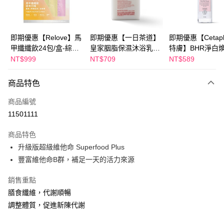
悠遊付
Google Pay
即期優惠【Relove】馬
即期優惠【一日茶道】
即期優惠【Cetaph
甲纖纖飲24包/盒-綜合
皇家胭脂保濕沐浴乳
特膚】BHR淨白
全盈+PAY
口味(效期2027-01-22)
600ml 效期2027/2/19
妝水 150mL 效期
NT$999
NT$709
NT$589
2027/3/1
AFTEE先享後付
相關說明
商品特色
【關於「AFTEE先享後付」】
ATM付款
商品編號
AFTEE先享後付是「在收到商品之後才付款」的支付方式。 讓您購物簡單
便利好安心！
11501111
１．簡單：不需註冊會員、不需綁卡、不需儲值。
運送方式
２．便利：只要手機號碼，簡訊認證，即可結帳。
商品特色
３．安心：先確認商品／服務後，再付款。
宅配
升級版超級維他命 Superfood Plus
每筆NT$100，滿NT$600(含以上)免運費
【「AFTEE先享後付」結帳流程】
豐富維他命B群，補足一天的活力來源
１．於結帳方式選擇「AFTEE先享後付」後，將跳轉至「AFTEE先享後付」
離島配送
結帳頁面，進行簡訊認證並確認金額後，即可完成結帳。
銷售重點
２．訂單成立數日內，您將收到繳費通知簡訊。
每筆NT$150，滿NT$1,500(含以上)免運費
膳食纖維，代謝順暢
３．收到繳費通知簡訊後14天內，點擊此簡訊中的連結，可透過四大超商／
ATM／網路銀行／等多元方式進行付款，方視為交易完成。
調整體質，促進新陳代謝
※ 請注意：結帳手續完成當下不需立刻繳費，但若您需要取消訂單，請聯絡
購買商品的店家。未經商家同意取消之訂單仍視為有效，需透過AFTEE先享