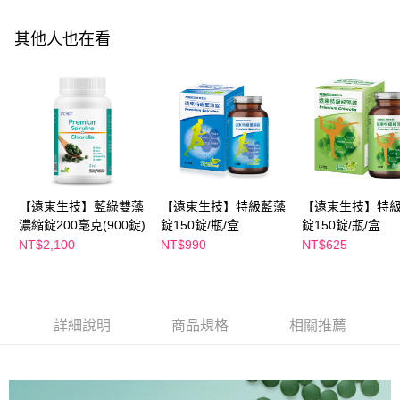
後付繳納相關費用。
※ 交易是否成功請以「AFTEE先享後付 」之結帳頁面顯示為準，若有關於
其他人也在看
是否繳費成功／繳費後需取消欲退款等相關疑問，請聯繫「AFTEE先享後付
客戶支援中心」
https://netprotections.freshdesk.com/support/home
【注意事項】
１．透過由恩沛科技股份有限公司提供之「AFTEE先享後付」服務完成之交
易，需依本服務之必要範圍內提供個人資料，並將交易相關給付款項請求債
權轉讓予恩沛科技股份有限公司。
２．關於個人資料處理事宜，請瀏覽以下網址：
https://aftee.tw/terms/#terms3
３．未成年的使用者請事先徵得法定代理人或監護人之同意方可使用
「AFTEE先享後付」，若未經同意申辦者引起之損失，本公司不負相關責
【遠東生技】藍綠雙藻
【遠東生技】特級藍藻
【遠東生技】特
任。
濃縮錠200毫克(900錠)
錠150錠/瓶/盒
錠150錠/瓶/盒
４．使用「AFTEE先享後付」時，將依據個別帳號之用戶狀況，依本公司即
NT$2,100
NT$990
NT$625
時審查核予不同之上限額度；若仍有額度不足之情形，本公司將視審查結果
請求用戶進行身份認證。
５．嚴禁一人註冊多個帳號或使用他人資訊註冊。若發現惡意使用之情形，
恩沛科技股份有限公司將有權停止該用戶之使用額度並採取法律行動。
詳細說明
商品規格
相關推薦