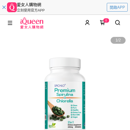
愛女人購物網
開啟APP
立刻使用官方APP
0
1
/
2