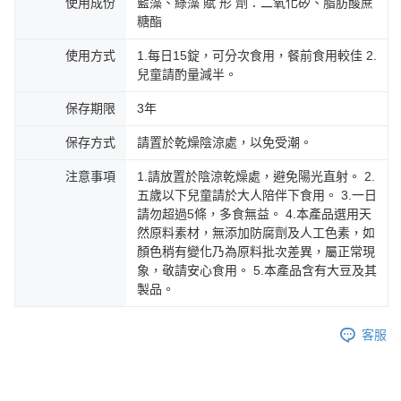
使用成份
藍藻、綠藻 賦 形 劑：二氧化矽、脂肪酸蔗
糖酯
使用方式
1.每日15錠，可分次食用，餐前食用較佳 2.
兒童請酌量減半。
保存期限
3年
保存方式
請置於乾燥陰涼處，以免受潮。
注意事項
1.請放置於陰涼乾燥處，避免陽光直射。 2.
五歲以下兒童請於大人陪伴下食用。 3.一日
請勿超過5條，多食無益。 4.本產品選用天
然原料素材，無添加防腐劑及人工色素，如
顏色稍有變化乃為原料批次差異，屬正常現
象，敬請安心食用。 5.本產品含有大豆及其
製品。
客服