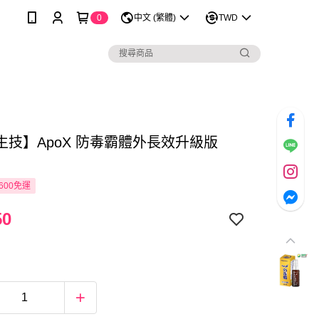
0
中文 (繁體)
TWD
生技】ApoX 防毒霸體外長效升級版
600免運
50