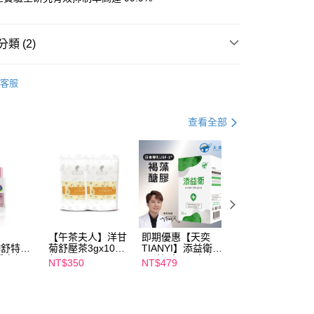
FTEE先享後付」】
先享後付是「在收到商品之後才付款」的支付方式。 讓您購物簡單
心！
類 (2)
：不需註冊會員、不需綁卡、不需儲值。
：只要手機號碼，簡訊認證，即可結帳。
材】
口罩/抗菌
：先確認商品／服務後，再付款。
客服
材】
遠東生技
EE先享後付」結帳流程】
00，滿NT$600(含以上)免運費
方式選擇「AFTEE先享後付」後，將跳轉至「AFTEE先享後
查看全部
頁面，進行簡訊認證並確認金額後，即可完成結帳。
成立數日內，您將收到繳費通知簡訊。
費通知簡訊後14天內，點擊此簡訊中的連結，可透過四大超商
50，滿NT$1,500(含以上)免運費
網路銀行／等多元方式進行付款，方視為交易完成。
：結帳手續完成當下不需立刻繳費，但若您需要取消訂單，請聯
的店家。未經商家同意取消之訂單仍視為有效，需透過AFTEE
繳納相關費用。
否成功請以「AFTEE先享後付 」之結帳頁面顯示為準，若有關於
功／繳費後需取消欲退款等相關疑問，請聯繫「AFTEE先享後
【午茶夫人】洋甘
即期優惠【天奕
即期優惠【Catric
援中心」
https://netprotections.freshdesk.com/support/home
il舒特
菊舒壓茶3gx10入/
TIANYI】添益衛
卡翠絲】完美濾鏡
淨白無暇
包 x2
(30粒/盒) 日本專
遮瑕膏 效期
NT$350
NT$479
NT$119
項】
ml 效期
利JSF-1®褐藻醣
2027/2/1
恩沛科技股份有限公司提供之「AFTEE先享後付」服務完成之
膠 效期2027/3/11
依本服務之必要範圍內提供個人資料，並將交易相關給付款項請
讓予恩沛科技股份有限公司。
個人資料處理事宜，請瀏覽以下網址：