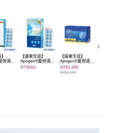
ee.tw/terms/#terms3
年的使用者請事先徵得法定代理人或監護人之同意方可使用
E先享後付」，若未經同意申辦者引起之損失，本公司不負相關責
AFTEE先享後付」時，將依據個別帳號之用戶狀況，依本公司
核予不同之上限額度；若仍有額度不足之情形，本公司將視審查
用戶進行身份認證。
一人註冊多個帳號或使用他人資訊註冊。若發現惡意使用之情
科技股份有限公司將有權停止該用戶之使用額度並採取法律行
技】
【遠東生技】
【遠東生技】
【遠東生技】
®愛保清口
Apogen®愛保清口
Apogen®愛保清藻
Apogen藻精蛋白
/盒
含錠(10錠/盒)
精蛋白藍晶孢子益
健康口含錠-30錠/
NT$450
NT$1,680
NT$1,280
生菌顆粒-二代台美
盒
NT$2,180
專利 防護再升級
(30包/盒)