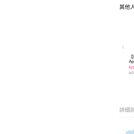
其他
【
A
滴
NT
防
NT
瓶
詳細