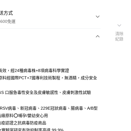
送方式
600免運
清除
紀錄
次付款
長效，經24種病毒株+8項病毒科學實證
原料經國際PCT+7國專利技術製程，無酒精，成分安全
SGS 口服急毒性安全及皮膚敏感性、皮膚刺激性試驗
y
RSV病毒、新冠病毒、229E冠狀病毒、腸病毒、A/B型
品級原料⭕️哺孕/嬰幼安心用
享後付
防疫認證之抗病毒防疫商品
全實驗室研究有效抑制率高達 99.9%