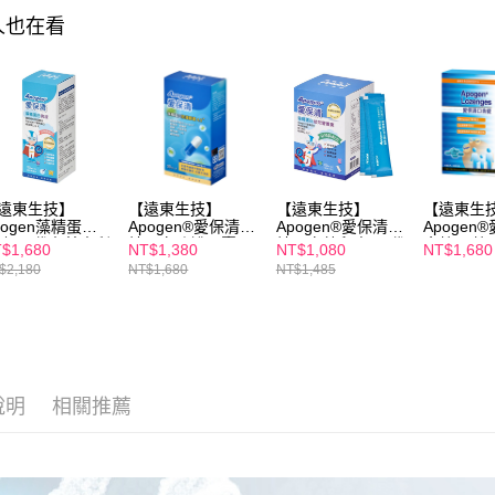
https://aft
人也在看
３．未成
「AFTE
任。
４．使用「
即時審查
結果請求
５．嚴禁
形，恩沛
動。
遠東生技】
【遠東生技】
【遠東生技】
【遠東生
pogen藻精蛋白
Apogen®愛保清藻
Apogen®愛保清藻
Apogen
液-二代台美專利
精蛋白防護膠囊
精蛋白幼兒素-二代
含錠30錠
$1,680
NT$1,380
NT$1,080
NT$1,680
護再升級(30ml/
4.0+(30粒/盒) 二
台美專利 防護再升
$2,180
NT$1,680
NT$1,485
)
代台美專利 防護再
級(60包/盒)
升級
說明
相關推薦