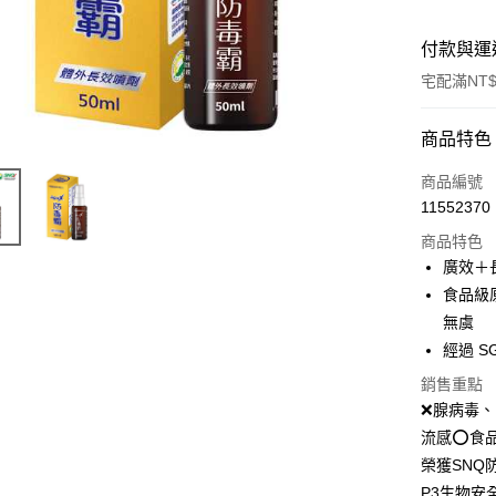
付款與運
宅配滿NT$
付款方式
商品特色
信用卡一
商品編號
11552370
LINE Pay
商品特色
Apple Pay
廣效＋
食品級
街口支付
無虞
悠遊付
經過 
Google Pa
銷售重點
❌腺病毒、
全盈+PAY
流感⭕️食
AFTEE先
榮獲SNQ
相關說明
P3生物安