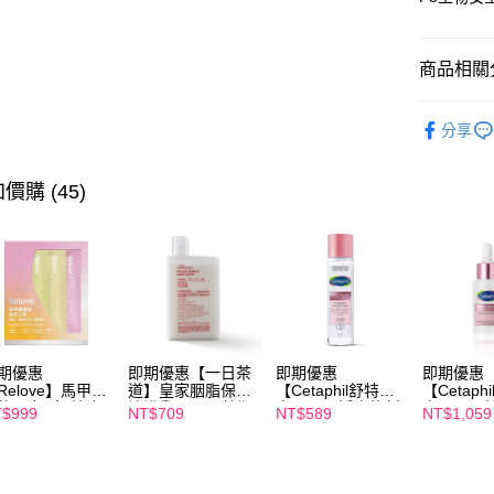
【關於「A
ATM付款
AFTEE
便利好安
商品相關分
１．簡單
２．便利
運送方式
【保健/醫
３．安心
分享
宅配
【保健/醫
【「AFT
每筆NT$1
１．於結帳
價購 (45)
付」結帳
離島配送
２．訂單
３．收到繳
每筆NT$1
／ATM／
※ 請注意
絡購買商品
先享後付
※ 交易是
是否繳費成
期優惠
即期優惠【一日茶
即期優惠
即期優惠
付客戶支
Relove】馬甲纖
道】皇家胭脂保濕
【Cetaphil舒特
【Cetaph
飲24包/盒-綜合
沐浴乳600ml 效期
膚】BHR淨白煥新
膚】BHR
$999
NT$709
NT$589
NT$1,059
【注意事
味(效期2027-
2027/2/19
化妝水 150mL 效
精華液 30
１．透過由
-22)
期2027/3/1
2027/3/1
交易，需
求債權轉
２．關於