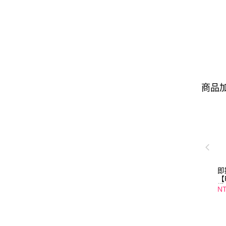
商品加
即
【
纖
NT
口
01