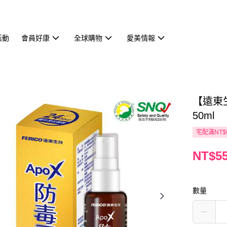
活動
會員好康
全球購物
愛美情報
【遠東
50ml
宅配滿NT$
NT$5
數量