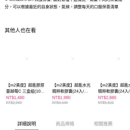
１．於結帳方式選擇「AFTEE先享後付」後，將跳轉至「AFTEE先享後付」
分，可以根據最近的自身狀態、氣候，調整每天的口服保善清單
付款後全家取貨
結帳頁面，進行簡訊認證並確認金額後，即可完成結帳。
２．訂單成立數日內，您將收到繳費通知簡訊。
每筆NT$100，滿NT$600(含以上)免運費
３．收到繳費通知簡訊後14天內，點擊此簡訊中的連結，可透過四大超商／
ATM／網路銀行／等多元方式進行付款，方視為交易完成。
萊爾富取貨付款
※ 請注意：結帳手續完成當下不需立刻繳費，但若您需要取消訂單，請聯絡
其他人也在看
每筆NT$100，滿NT$600(含以上)免運費
購買商品的店家。未經商家同意取消之訂單仍視為有效，需透過AFTEE先享
後付繳納相關費用。
付款後萊爾富取貨
※ 交易是否成功請以「AFTEE先享後付 」之結帳頁面顯示為準，若有關於
是否繳費成功／繳費後需取消欲退款等相關疑問，請聯繫「AFTEE先享後付
每筆NT$100，滿NT$600(含以上)免運費
客戶支援中心」
https://netprotections.freshdesk.com/support/home
7-11付款取貨
【注意事項】
１．透過由恩沛科技股份有限公司提供之「AFTEE先享後付」服務完成之交
每筆NT$100，滿NT$600(含以上)免運費
易，需依本服務之必要範圍內提供個人資料，並將交易相關給付款項請求債
權轉讓予恩沛科技股份有限公司。
付款後7-11取貨
【m2美度】超能膠原
【m2美度】超能水光
【m2美度】超能
２．關於個人資料處理事宜，請瀏覽以下網址：
每筆NT$100，滿NT$600(含以上)免運費
蔓越莓C 三盒組(10入/
精粹軟膠囊(24入/
精粹軟膠囊(24入/
https://aftee.tw/terms/#terms3
３．未成年的使用者請事先徵得法定代理人或監護人之同意方可使用
盒)
盒)+超能膠原C粉(30
盒)+超能膠原飲(8
NT$1,480
NT$1,980
NT$2,880
宅配
「AFTEE先享後付」，若未經同意申辦者引起之損失，本公司不負相關責
NT$2,940
NT$4,440
NT$5,820
入/盒)x2
盒)x3
任。
每筆NT$100，滿NT$600(含以上)免運費
４．使用「AFTEE先享後付」時，將依據個別帳號之用戶狀況，依本公司即
時審查核予不同之上限額度；若仍有額度不足之情形，本公司將視審查結果
離島配送
請求用戶進行身份認證。
詳細說明
商品規格
相關推薦
每筆NT$150，滿NT$1,500(含以上)免運費
５．嚴禁一人註冊多個帳號或使用他人資訊註冊。若發現惡意使用之情形，