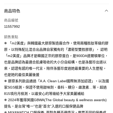
超商取貨付款
商品特色
LINE Pay
商品編號
Apple Pay
11557992
街口支付
銷售重點
悠遊付
✵ 「m2美度」與韓國最大膠原製造廠合作，使用兩種胜肽等級的膠
Google Pay
原，以特殊配比混合出品牌自家獨有的「濃密型雙胜膠原」， 認明
「m2美度」品牌才是韓國正宗的膠原蛋白，是900DA道爾頓單位，
全盈+PAY
也是品牌認為最適合肌膚吸收的大小分自結構。也是孫藝珍出道以
AFTEE先享後付
來，認證有感的唯一代言，陪伴孫藝珍度過她最重要的人生歷程，
相關說明
也是她的最佳美麗後援
【關於「AFTEE先享後付」】
✵ 膠原系列飲品通過「A.A. Clean Label國際無添加認證」，以及國
ATM付款
AFTEE先享後付是「在收到商品之後才付款」的支付方式。 讓您購物簡單
家SGS檢測，保證不使用甜味劑、香料、糖分、雌激素…等，超過
便利好安心！
１．簡單：不需註冊會員、不需綁卡、不需儲值。
815項月月檢測，以最安心的等級給予大家美麗補給
運送方式
２．便利：只要手機號碼，簡訊認證，即可結帳。
✵ 2024年獲得英國GBWA(The Global beauty & wellness awards)
３．安心：先確認商品／服務後，再付款。
全家付款取貨
提名，是台灣”唯一”也是”首次”入選的口服保健品牌
每筆NT$100，滿NT$600(含以上)免運費
【「AFTEE先享後付」結帳流程】
✵ MIX&MATCH 口服保養: 面對各種不適情況，需要不同的保養成