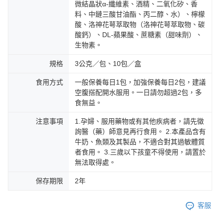
微結晶狀α-纖維素、酒精、二氧化矽、香
料、中鏈三酸甘油酯、丙二醇、水）、檸檬
酸、洛神花萼萃取物（洛神花萼萃取物、碳
酸鈣）、DL-蘋果酸、蔗糖素（甜味劑）、
生物素。
規格
3公克／包、10包／盒
食用方式
一般保養每日1包，加強保養每日2包，建議
空腹搭配開水服用。一日請勿超過2包，多
食無益。
注意事項
1.孕婦、服用藥物或有其他疾病者，請先徵
詢醫（藥）師意見再行食用。 2.本產品含有
牛奶、魚類及其製品，不適合對其過敏體質
者食用。 3.三歲以下孩童不得使用，請置於
無法取得處。
保存期限
2年
客服