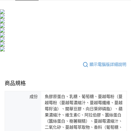
恩沛科技股份有限公司將有權停止該用戶之使用額度並採取法律行動。
海外配送
查看運費
海外配送(澳門)
查看運費
海外配送(馬來西亞)
查看運費
海外配送(澳洲)
查看運費
顯示電腦版詳細說明
商品規格
成份
魚膠原蛋白、乳糖、葡萄糖、蔓越莓粉（蔓
越莓粉（蔓越莓濃縮汁、蔓越莓纖維、蔓越
莓籽油）、關華豆膠、向日葵卵磷脂）、蘋
果濃縮汁、維生素C、阿拉伯膠、蠶絲蛋白
（蠶絲蛋白、樹薯糊精）、蔓越莓濃縮汁、
二氧化矽、蔓越莓萃取物、香料（葡萄糖、