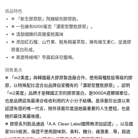
全家付款取貨
AFTEE APP推播通知。
每笔NT$100，满NT$600(含以上)免运费
5. 收到商品當下無需繳費，確認無誤後，請再利用繳費通知簡訊或AFTEE
商品特色
APP於四大便利商店‧ATM/網銀等方式進行付款。
✵ 「新生膠原飲」院線級別膠原飲。
試用-全家取貨付款
✵ 一包擁有6000毫克「濃密型雙胜膠原」。
請留意繳費期限為 14 天。唯有下載 AFTEE App 成為 AFTEE 會員者方能享
免运费
有最長 45 天內付款之服務。
✵ 清甜細緻的高雅蜜桃風味
付款後全家取貨
✵ 添加紅石榴、山竹果、鮭魚精巢萃取，擁有維生素C，促進膠
繳費期限，為商家向您請款的時間，再加上使用AFTEE可延長的天數所計算
每笔NT$100，满NT$600(含以上)免运费
出。使用AFTEE下訂可以延長您收到商品前的繳費天數，但無法保證一定能
原蛋白形成。
夠在期限內收到商品(例如:預購商品或預計到貨時間較長者)。因此無論收到
✵ 甚麼時候喝？早晨起床空腹喝。
萊爾富取貨付款
商品與否，仍需要請您在AFTEE規定的時間內完成繳費。
每笔NT$100，满NT$600(含以上)免运费
销售重点
二、付款限制
1. 初次使用 AFTEE 時，將依認證結果及本公司審查結果，核予每個人不同
✵ 「m2美度」與韓國最大膠原製造廠合作，使用兩種胜肽等級的膠
試用-萊爾富取貨付款
之上限額度
原，以特殊配比混合出品牌自家獨有的「濃密型雙胜膠原」，認明
2. 結帳金額須大於NT$30
免运费
「m2美度」品牌才是韓國正宗的膠原蛋白，是900DA道爾頓單位，
3. 目前僅支援台灣會員
付款後萊爾富取貨
也是品牌認為最適合吸收利用的大小分子結構。是孫藝珍出道以來
三、聲明條款
每笔NT$100，满NT$600(含以上)免运费
認證有感的唯一代言，陪伴孫藝珍度過她最重要的人生歷程，也是
「AFTEE先享後付」(下稱本服務)乃由恩沛科技股份有限公司(下稱 AFTEE )
所提供，並由 AFTEE 向您收取款項。因使用本服務所須提供之個人資料(包
她的最佳美麗後援。
7-11付款取貨
含但不限於訂購人姓名、電話，收件人姓名、電話、收件地址)，將交付予
✵ 膠原系列飲品通過「A.A. Clean Label國際無添加認證」，以及國
AFTEE 於本服務必要服務範圍內運用。關於 AFTEE 對於個人資料之蒐集、
每笔NT$100，满NT$600(含以上)免运费
家SGS檢測，保證不使用甜味劑、香料、糖分、雌激素…等，超過
處理、利用，詳參 AFTEE 官網之『個人資料蒐集、處理及利用告知聲明』
（
https://aftee.tw/privacypolicy/
）。