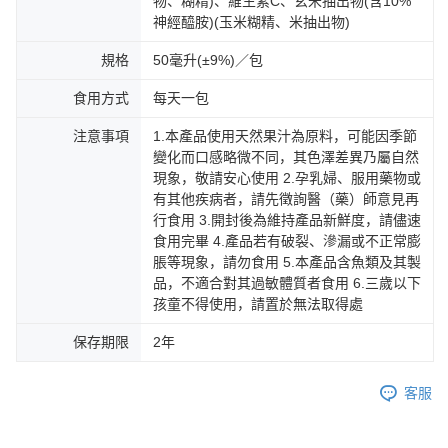
物、糊精)、維生素C、玄米抽出物(含10%
神經醯胺)(玉米糊精、米抽出物)
規格
50毫升(±9%)／包
食用方式
每天一包
注意事項
1.本產品使用天然果汁為原料，可能因季節
變化而口感略微不同，其色澤差異乃屬自然
現象，敬請安心使用 2.孕乳婦、服用藥物或
有其他疾病者，請先徵詢醫（藥）師意見再
行食用 3.開封後為維持產品新鮮度，請儘速
食用完畢 4.產品若有破裂、滲漏或不正常膨
脹等現象，請勿食用 5.本產品含魚類及其製
品，不適合對其過敏體質者食用 6.三歲以下
孩童不得使用，請置於無法取得處
保存期限
2年
客服