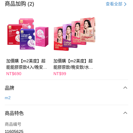
信用卡一次付款
商品加购 (2)
查看全部
超商取货付款
LINE Pay
Apple Pay
街口支付
悠遊付
加價購【m2美度】超
加價購【m2美度】超
能能膠原飲4入/晚安飲
能膠原飲/晚安飲/水光
Google Pay
4入/水光飲4入/新生飲
飲/新生飲-孫藝珍推薦
NT$690
NT$99
4入-孫藝珍推薦(任選1
(任選1盒)
Plus PAY
盒)
品牌
AFTEE先享后付
m2
相关说明
一、關於 AFTEE先享後付
ATM付款
1. 於付款方式選擇AFTEE先享後付，將跳出AFTEE先享後付手機驗證視
商品特色
窗。
2. 進行簡訊驗證之後，即可完成結帳手續。
运送方式
商品编号
3. 訂單確認後不需事先繳費，商品會配送至您的指定地址。
11605625
4. 下訂完成後，您的手機會收到一封繳費通知簡訊，APP會員則會收到