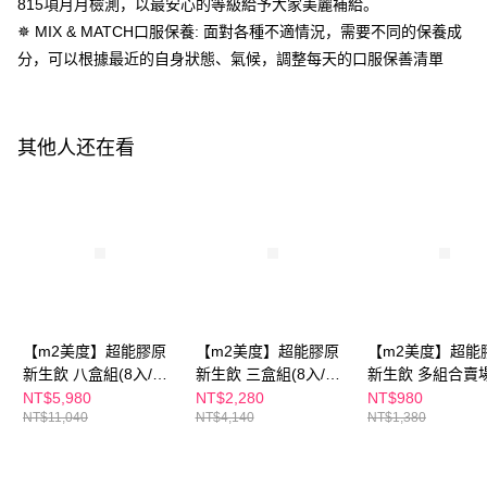
試用-7-11取貨付款
815項月月檢測，以最安心的等級給予大家美麗補給。
✵ MIX & MATCH口服保養: 面對各種不適情況，需要不同的保養成
免运费
若款項超過繳費期限，將根據當次的金額加收年利率 16% 的逾期滯納金。
未成年的使用者，請事先徵得法定代理人或監護人之同意方可使用
分，可以根據最近的自身狀態、氣候，調整每天的口服保善清單
付款後7-11取貨
AFTEE。
每笔NT$100，满NT$600(含以上)免运费
若您對於個人資料之處理、利用有任何疑問，或欲行使相關法律權利，請聯
繫恩沛科技股份有限公司。若您不同意我們將上開所示之個人資料，連同必
宅配
其他人还在看
要之購買訂單資訊提供予 AFTEE ，或讓 AFTEE 蒐集處理利用您的個人資
每笔NT$100，满NT$600(含以上)免运费
料，請勿選用本服務。
離島配送
每笔NT$150，满NT$1,500(含以上)免运费
試用宅配
免运费
海外配送
查看运费
【m2美度】超能膠原
【m2美度】超能膠原
【m2美度】超能
新生飲 八盒組(8入/盒.
新生飲 三盒組(8入/盒.
新生飲 多組合賣場
海外配送(澳門)
查看运费
孫藝珍代言-膠原蛋白)
孫藝珍代言-膠原蛋白)
入/盒.孫藝珍代言
NT$5,980
NT$2,280
NT$980
NT$11,040
NT$4,140
NT$1,380
蛋白)
海外配送(馬來西亞)
查看运费
海外配送(澳洲)
查看运费