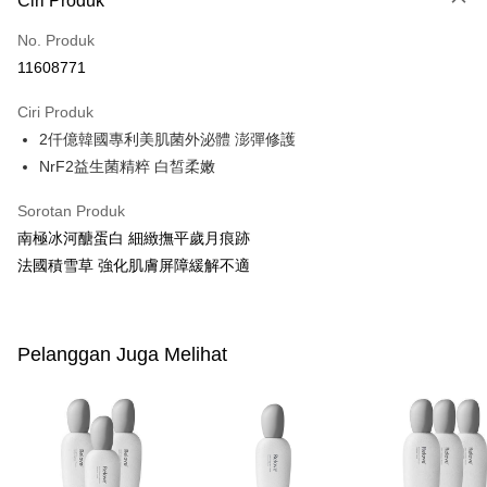
Ciri Produk
Apple Pay
No. Produk
11608771
JKOPAY
Ciri Produk
Easy Wallet
2仟億韓國專利美肌菌外泌體 澎彈修護
Google Pay
NrF2益生菌精粹 白皙柔嫩
Plus PAY
Sorotan Produk
AFTEE
南極冰河醣蛋白 細緻撫平歲月痕跡
Deskripsi
法國積雪草 強化肌膚屏障緩解不適
Pertama, Mengenai Perkhidmatan AFTEE Beli Sekarang Bayar Kemudian
Pemindahan ATM
1. Dengan memilih AFTEE sebagai kaedah pembayaran, mesej
pengesahan AFTEE akan muncul.
2. Anda boleh meneruskan pembayaran selepas pengesahan SMS.
Pelanggan Juga Melihat
Pilihan Penghantaran
3. Tiada bayaran diperlukan apabila pesanan disahkan. Produk akan
dihantar ke alamat yang ditetapkan.
全家付款取貨
4. Setelah pesanan disahkan, anda akan menerima SMS pembayaran
NT$100/pesanan | Penghantaran percuma untuk pesanan
manakala ahli aplikasi akan menerima pemberitahuan tolak aplikasi
NT$600 atau lebih
AFTEE.
5. Tiada bayaran diperlukan apabila anda menerima produk. Sila buat
pembayaran di empat kedai serbaneka utama, ATM atau perbankan