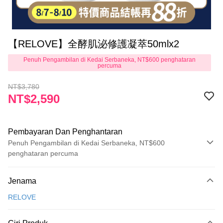
【RELOVE】全酵肌泌修護凝萃50mlx2
Penuh Pengambilan di Kedai Serbaneka, NT$600 penghataran
percuma
NT$3,780
NT$2,590
Pembayaran Dan Penghantaran
Penuh Pengambilan di Kedai Serbaneka, NT$600
penghataran percuma
Kaedah Pembayaran
Jenama
Kad Kredit (Bayaran Penuh)
RELOVE
Pengambilan di Kedai Serbaneka
LINE Pay