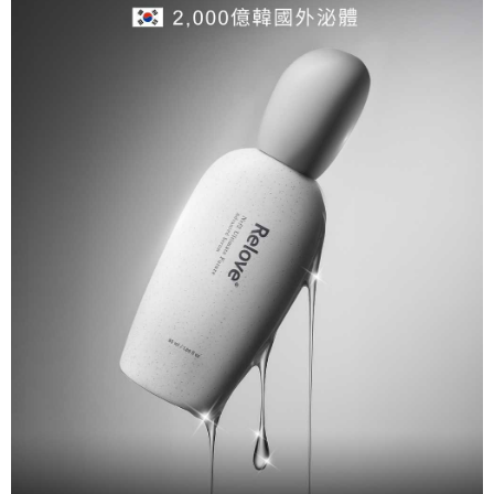
Ketiga, Syarat Perkhidmatan
Perkhidmatan AFTEE Beli Sekarang Bayar Kemudian disediakan oleh NP
NT$100/pesanan | Penghantaran percuma untuk pesanan
Taiwan, Inc. dan AFTEE akan membuat bil kepada pengguna. AFTEE
NT$600 atau lebih
akan menggunakan data peribadi yang dikumpul (termasuk nama
pembeli, no. telefon, nama penerima, no. telefon, alamat penerima) untuk
離島配送
penggunaan perkhidmatan. Sila rujuk kepada "Penyata Pengumpulan
Data Peribadi, Pemprosesan, Penggunaan"
NT$150/pesanan | Penghantaran percuma untuk pesanan
(https://aftee.tw/privacypolicy/
) untuk maklumat lanjut.
NT$1,500 atau lebih
Jumlah yang diperakui untuk pengguna kali pertama yang lulus
kelulusan boleh sehingga NT$10,000. Jika pengguna tidak membuat
pembayaran dalam tempoh tersebut, yuran pembayaran lewat sebanyak
20% setahun akan dikenakan. Pengguna bawah umur dikehendaki
mendapatkan kebenaran daripada ibu bapa atau penjaga yang sah
untuk menggunakan AFTEE.
Sila hubungi NP Taiwan Inc. di
cs_tw@netprotections.co.jp
jika anda
mempunyai sebarang kebimbangan mengenai pemprosesan dan
penggunaan pada data peribadi. Jika anda tidak bersetuju dengan data
peribadi yang disenaraikan seperti di atas akan dikumpul dan digunakan
oleh AFTEE, sila jangan gunakan perkhidmatan ini.