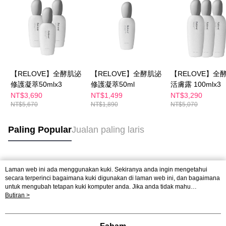
【RELOVE】全酵肌泌
【RELOVE】全酵肌泌
【RELOVE】全
修護凝萃50mlx3
修護凝萃50ml
活膚露 100mlx3
NT$3,690
NT$1,499
NT$3,290
NT$5,670
NT$1,890
NT$5,070
Paling Popular
Jualan paling laris
Tag Popular
Laman web ini ada menggunakan kuki. Sekiranya anda ingin mengetahui
secara terperinci bagaimana kuki digunakan di laman web ini, dan bagaimana
untuk mengubah tetapan kuki komputer anda. Jika anda tidak mahu
menggunakan kuki di komputer anda, sila rujuk penerangan mengenai kuki.
Butiran >
Dasar Privasi
Laman web ini ada menggunakan kuki. Sekiranya anda ingin
mengetahui secara terperinci bagaimana kuki digunakan di laman web ini,
dan bagaimana untuk mengubah tetapan kuki komputer anda. Jika anda tidak