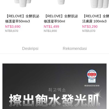
付款後全家取貨
dalam talian dengan SMS pembayaran atau pemberitahuan tolak aplikasi
NT$100/pesanan | Penghantaran percuma untuk pesanan
AFTEE.
NT$600 atau lebih
【RELOVE】全酵肌泌
【RELOVE】全酵肌泌
【RELOVE】全
Sila ambil perhatian bahawa tempoh pembayaran adalah 14 hari. Walau
修護凝萃50mlx3
修護凝萃50ml
活膚露 100mlx3
萊爾富取貨付款
bagaimanapun, bagi mereka yang telah memuat turun Aplikasi AFTEE
dan mendaftar sebagai ahli AFTEE boleh menikmati tempoh pembayaran
NT$3,690
NT$1,499
NT$3,290
NT$100/pesanan | Penghantaran percuma untuk pesanan
sehingga 45 hari.
NT$5,670
NT$1,890
NT$5,070
NT$600 atau lebih
Tempoh pembayaran dikira dari masa kedai meminta pembayaran anda,
付款後萊爾富取貨
ditambah dengan bilangan hari yang boleh dilanjutkan oleh AFTEE. Anda
boleh melanjutkan tempoh pembayaran anda sebelum anda menerima
Deskripsi
Rekomendasi
NT$100/pesanan | Penghantaran percuma untuk pesanan
pesanan. Walau bagaimanapun, tiada jaminan bahawa anda boleh
NT$600 atau lebih
menerima pesanan anda semasa tempoh pembayaran (cth.: produk
prapesanan atau produk yang mungkin mengambil masa yang lebih
7-11付款取貨
lama untuk dihantar). Oleh itu, anda dikehendaki membuat pembayaran
kepada AFTEE dalam tempoh sama ada anda menerima pesanan.
NT$100/pesanan | Penghantaran percuma untuk pesanan
NT$600 atau lebih
Kedua, Sekatan Pembayaran
1. Jumlah yang diperakui untuk pengguna kali pertama boleh sehingga
付款後7-11取貨
NT$10,000. Amaun diperakui sebenar yang diluluskan akan berdasarkan
keputusan pensijilan dan semakan oleh AFTEE.
NT$100/pesanan | Penghantaran percuma untuk pesanan
2. Amaun perbelanjaan minimum mestilah lebih besar daripada NT$20.
NT$600 atau lebih
3. Pada masa ini hanya tersedia untuk ahli Taiwan.
宅配