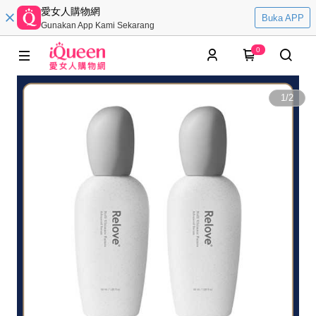
愛女人購物網
Buka APP
Gunakan App Kami Sekarang
0
1
/
2