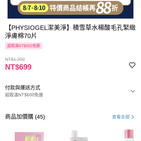
【PHYSIOGEL潔美淨】積雪草水楊酸毛孔緊緻
淨膚棉70片
超取滿NT$600免運
NT$1,200
NT$699
付款與運送方式
超取滿NT$600免運
付款方式
信用卡一次付款
商品加價購 (45)
查看全部
超商取貨付款
LINE Pay