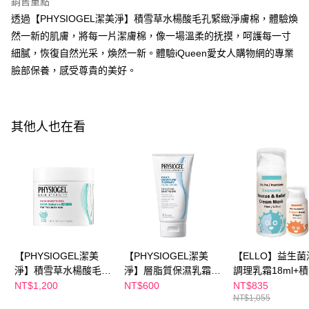
銷售重點
每筆NT$100，滿NT$600(含以上)免運費
３．收到繳費通知簡訊後14天內，點擊此簡訊中的連結，可透過四大超商／
透過【PHYSIOGEL潔美淨】積雪草水楊酸毛孔緊緻淨膚棉，體驗煥
ATM／網路銀行／等多元方式進行付款，方視為交易完成。
萊爾富取貨付款
※ 請注意：結帳手續完成當下不需立刻繳費，但若您需要取消訂單，請聯絡
然一新的肌膚，將每一片潔膚棉，像一場溫柔的抚摸，呵護每一寸
每筆NT$100，滿NT$600(含以上)免運費
購買商品的店家。未經商家同意取消之訂單仍視為有效，需透過AFTEE先享
細膩，恢復自然光采，煥然一新。體驗iQueen愛女人購物網的專業
後付繳納相關費用。
臉部保養，感受尊貴的美好。
付款後萊爾富取貨
※ 交易是否成功請以「AFTEE先享後付 」之結帳頁面顯示為準，若有關於
是否繳費成功／繳費後需取消欲退款等相關疑問，請聯繫「AFTEE先享後付
每筆NT$100，滿NT$600(含以上)免運費
客戶支援中心」
https://netprotections.freshdesk.com/support/home
7-11付款取貨
【注意事項】
其他人也在看
１．透過由恩沛科技股份有限公司提供之「AFTEE先享後付」服務完成之交
每筆NT$100，滿NT$600(含以上)免運費
易，需依本服務之必要範圍內提供個人資料，並將交易相關給付款項請求債
權轉讓予恩沛科技股份有限公司。
付款後7-11取貨
２．關於個人資料處理事宜，請瀏覽以下網址：
每筆NT$100，滿NT$600(含以上)免運費
https://aftee.tw/terms/#terms3
３．未成年的使用者請事先徵得法定代理人或監護人之同意方可使用
宅配
「AFTEE先享後付」，若未經同意申辦者引起之損失，本公司不負相關責
任。
每筆NT$100，滿NT$600(含以上)免運費
４．使用「AFTEE先享後付」時，將依據個別帳號之用戶狀況，依本公司即
時審查核予不同之上限額度；若仍有額度不足之情形，本公司將視審查結果
離島配送
【PHYSIOGEL潔美
【PHYSIOGEL潔美
【ELLO】益生菌
請求用戶進行身份認證。
每筆NT$150，滿NT$1,500(含以上)免運費
淨】積雪草水楊酸毛孔
５．嚴禁一人註冊多個帳號或使用他人資訊註冊。若發現惡意使用之情形，
淨】層脂質保濕乳霜
調理乳霜18ml+
恩沛科技股份有限公司將有權停止該用戶之使用額度並採取法律行動。
緊緻淨膚棉70片
75ml
胞外體高效修復
NT$1,200
NT$600
NT$835
NT$1,055
膜泥110ml