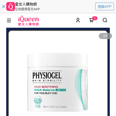
愛女人購物網
開啟APP
立刻使用官方APP
0
1
/
2