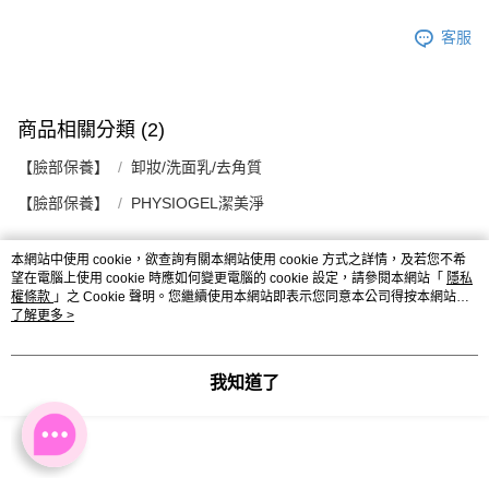
客服
商品相關分類 (2)
【臉部保養】
卸妝/洗面乳/去角質
【臉部保養】
PHYSIOGEL潔美淨
本網站中使用 cookie，欲查詢有關本網站使用 cookie 方式之詳情，及若您不希
望在電腦上使用 cookie 時應如何變更電腦的 cookie 設定，請參閱本網站「
隱私
評價
權條款
」之 Cookie 聲明。您繼續使用本網站即表示您同意本公司得按本網站使
喜歡這個商品嗎？購買後給他一個好評吧
用條款之 Cookie 聲明使用 cookie。
了解更多 >
我知道了
其他人也在看