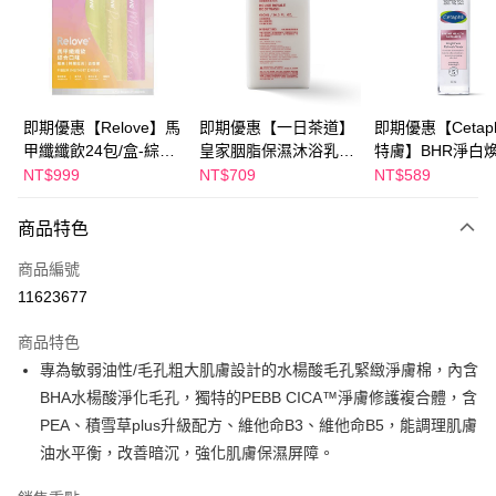
Apple Pay
街口支付
悠遊付
即期優惠【Relove】馬
即期優惠【一日茶道】
即期優惠【Cetaph
甲纖纖飲24包/盒-綜合
皇家胭脂保濕沐浴乳
特膚】BHR淨白
Google Pay
口味(效期2027-01-22)
600ml 效期2027/2/19
妝水 150mL 效期
NT$999
NT$709
NT$589
2027/3/1
全盈+PAY
商品特色
AFTEE先享後付
相關說明
商品編號
【關於「AFTEE先享後付」】
11623677
ATM付款
AFTEE先享後付是「在收到商品之後才付款」的支付方式。 讓您購物簡單
便利好安心！
商品特色
１．簡單：不需註冊會員、不需綁卡、不需儲值。
運送方式
專為敏弱油性/毛孔粗大肌膚設計的水楊酸毛孔緊緻淨膚棉，內含
２．便利：只要手機號碼，簡訊認證，即可結帳。
３．安心：先確認商品／服務後，再付款。
BHA水楊酸淨化毛孔，獨特的PEBB CICA™淨膚修護複合體，含
全家付款取貨
PEA、積雪草plus升級配方、維他命B3、維他命B5，能調理肌膚
每筆NT$100，滿NT$600(含以上)免運費
【「AFTEE先享後付」結帳流程】
１．於結帳方式選擇「AFTEE先享後付」後，將跳轉至「AFTEE先享後付」
油水平衡，改善暗沉，強化肌膚保濕屏障。
付款後全家取貨
結帳頁面，進行簡訊認證並確認金額後，即可完成結帳。
２．訂單成立數日內，您將收到繳費通知簡訊。