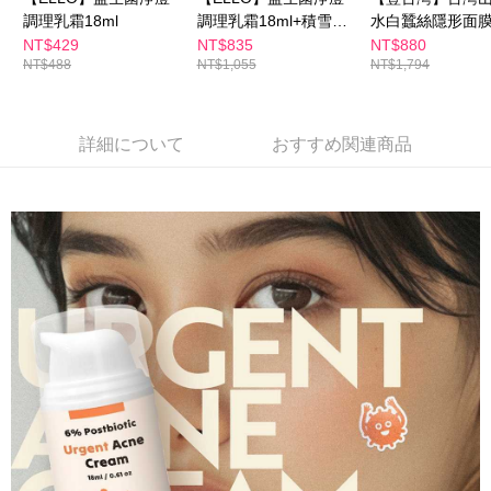
調理乳霜18ml
調理乳霜18ml+積雪草
水白蠶絲隱形面膜
AFTEEの初回ご利用の際に、審査を通過すれば、最高額がNT$10,000にな
胞外體高效修復舒緩面
組#亮白 #保濕
NT$429
NT$835
NT$880
ります。支払い期限を過ぎた場合、その金額に基づいて年利20%の遅延滞
NT$488
NT$1,055
NT$1,794
膜泥110ml
納金が加算されます。未成年の利用者は、事前に法定代理人または後見人
の同意を得ればAFTEEをご利用いただけます。
個人情報の処理、利用について疑問がある、または関連する法律の権利を
詳細について
おすすめ関連商品
行使したい場合は、ネットプロテクションズ
cs_tw@netprotections.co.jp
にご連絡ください。上記に示した個人情報を、必要な購入注文書とあわせ
てAFTEEにご提供いただく、またはAFTEEにあなたの個人情報の収集、処
理、利用を許可することににご同意いただけない場合は、当サービスを選
択しないでください。