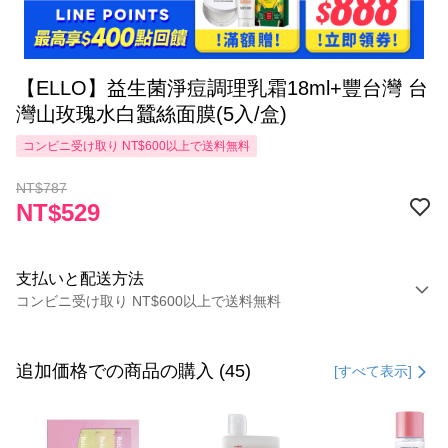
【ELLO】益生菌淨痘調理乳霜18ml+豐台灣 台
灣山玫瑰水白蠶絲面膜(5入/盒)
コンビニ受け取り NT$600以上で送料無料
NT$787
NT$529
支払いと配送方法
コンビニ受け取り NT$600以上で送料無料
お支払い方法
クレジットカード1回払い
追加価格での商品の購入 (45)
[すべて表示]
コンビニ店頭代金引換
LINE Pay