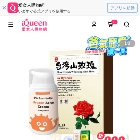
愛女人購物網
アプリを起動
いますぐ公式アプリを使用する
0
1
/
3