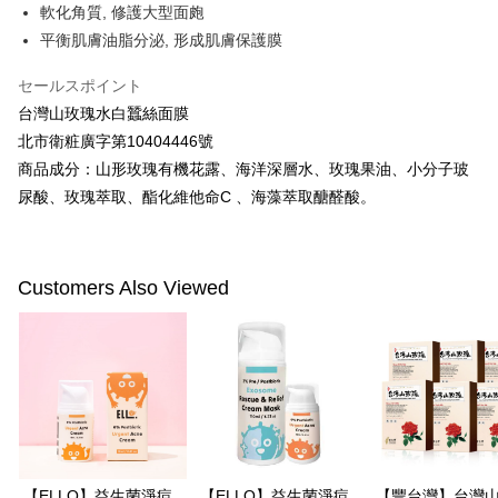
軟化角質, 修護大型面皰
代金納付期限は最短で 14 日以内ですので、ご注意ください。AFTEE アプ
平衡肌膚油脂分泌, 形成肌膚保護膜
萊爾富取貨付款
リをダウンロードして AFTEE 会員になるとお支払い期限を最長 45 日以内
配送毎にNT$100、NT$600以上で送料無料
まで延長できます。
セールスポイント
付款後萊爾富取貨
台灣山玫瑰水白蠶絲面膜
お支払期限は、ショップが請求した期日と、AFTEEで延長できる日数をも
とに計算されます。AFTEEで注文すると、商品を受け取るまで支払い期限
北市衛粧廣字第10404446號
配送毎にNT$100、NT$600以上で送料無料
を延長できますが、商品を期限内に受け取れない場合があります（例：予
商品成分：山形玫瑰有機花露、海洋深層水、玫瑰果油、小分子玻
約商品や商品到着日が比較的遅い商品）。そのため、商品到着の有無に関
7-11付款取貨
わらず、AFTEEで指定された期限内にお支払いください。
尿酸、玫瑰萃取、酯化維他命C 、海藻萃取醣醛酸。
配送毎にNT$100、NT$600以上で送料無料
二、支払い限度額
付款後7-11取貨
1.初回 AFTEEを ご利用の際に、認証結果及び当社の審査の結果に基づ
き、限度額が設定されます。
配送毎にNT$100、NT$600以上で送料無料
Customers Also Viewed
2.決済金額は最低NT$20です。
3.現在、台湾の会員のみご利用いただけます。
宅配
三、利用規約「AFTEE代金後払い」（以下当サービスという）はネットプ
配送毎にNT$100、NT$600以上で送料無料
ロテクションズ（以下 AFTEE という）が提供し、AFTEEが代金を徴収し
ます。当サービスご利用の際に提供しなければならない個人情報（注文者
離島配送
の氏名、電話番号、受取人の氏名、電話番号、受取人住所を含むがこれに
配送毎にNT$150、NT$1,500以上で送料無料
限らない）は、AFTEEに渡され当サービスで必要な範囲内で利用されま
す。AFTEEの個人情報の収集、処理、利用について、詳細はAFTEE公式ホ
ームページの『個人情報の収集、処理及び利用に関する声明』をご参照く
ださい（
https://aftee.tw/privacypolicy/
）。
【ELLO】益生菌淨痘
【ELLO】益生菌淨痘
【豐台灣】台灣