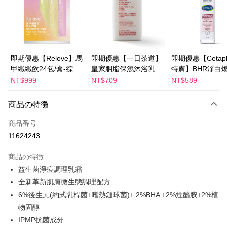
Apple Pay
JKOPAY
Easy Wallet
即期優惠【Relove】馬
即期優惠【一日茶道】
即期優惠【Cetaph
甲纖纖飲24包/盒-綜合
皇家胭脂保濕沐浴乳
特膚】BHR淨白
Google Pay
口味(效期2027-01-22)
600ml 效期2027/2/19
妝水 150mL 效期
NT$999
NT$709
NT$589
Plus Pay
2027/3/1
商品の特徴
AFTEE代金後払い
説明
商品番号
一、 AFTEE代金後払いについて
11624243
ATM払い
1.お支払い方法でAFTEE代金後払いを選択すると、携帯電話認証ウィンド
ウが表示されます。
商品の特徴
2.SMSで認証してお支払い手続を進めてください。
配送方法
益生菌淨痘調理乳霜
3.注文するときのお支払いは不要です。商品はご指定の住所に配送されま
す。
全家付款取貨
全新革新肌膚微生態調理配方
4.ご注文が完了すると、携帯に支払い通知のSMSが届きます。アプリ会員
配送毎にNT$100、NT$600以上で送料無料
6%後生元(約式乳桿菌+嗜熱鏈球菌)+ 2%BHA +2%煙醯胺+2%植
の場合は、AFTEE アプリプッシュ通知が届きます。
5.商品受け取り時のお支払いは不要です。商品を確かめてから、SMSまた
物固醇
付款後全家取貨
はアプリの通知に従って、4大コンビニ、またはATM/オンラインバンキン
IPMP抗菌成分
グでお支払いください。
配送毎にNT$100、NT$600以上で送料無料