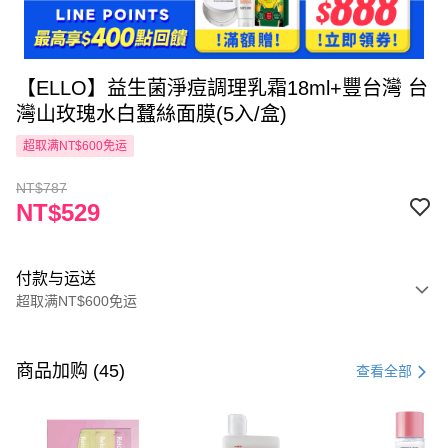
【ELLO】益生菌淨痘調理乳霜18ml+豐台灣 台
灣山玫瑰水白蠶絲面膜(5入/盒)
超取满NT$600免运
NT$787
NT$529
付款与运送
超取满NT$600免运
付款方式
信用卡一次付款
商品加购 (45)
查看全部
超商取货付款
LINE Pay