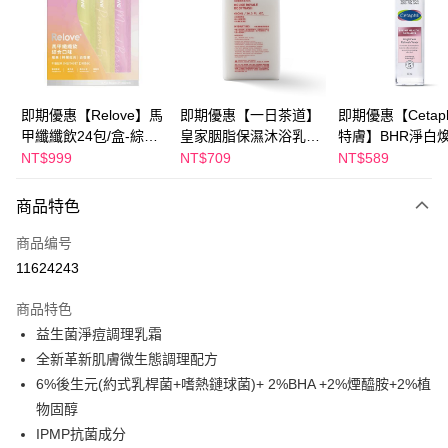
Apple Pay
街口支付
悠遊付
即期優惠【Relove】馬
即期優惠【一日茶道】
即期優惠【Cetaph
甲纖纖飲24包/盒-綜合
皇家胭脂保濕沐浴乳
特膚】BHR淨白
Google Pay
口味(效期2027-01-22)
600ml 效期2027/2/19
妝水 150mL 效期
NT$999
NT$709
NT$589
2027/3/1
Plus PAY
商品特色
AFTEE先享后付
相关说明
商品编号
一、關於 AFTEE先享後付
11624243
ATM付款
1. 於付款方式選擇AFTEE先享後付，將跳出AFTEE先享後付手機驗證視
窗。
商品特色
2. 進行簡訊驗證之後，即可完成結帳手續。
运送方式
益生菌淨痘調理乳霜
3. 訂單確認後不需事先繳費，商品會配送至您的指定地址。
4. 下訂完成後，您的手機會收到一封繳費通知簡訊，APP會員則會收到
全新革新肌膚微生態調理配方
全家付款取貨
AFTEE APP推播通知。
6%後生元(約式乳桿菌+嗜熱鏈球菌)+ 2%BHA +2%煙醯胺+2%植
每笔NT$100，满NT$600(含以上)免运费
5. 收到商品當下無需繳費，確認無誤後，請再利用繳費通知簡訊或AFTEE
APP於四大便利商店‧ATM/網銀等方式進行付款。
物固醇
付款後全家取貨
IPMP抗菌成分
請留意繳費期限為 14 天。唯有下載 AFTEE App 成為 AFTEE 會員者方能享