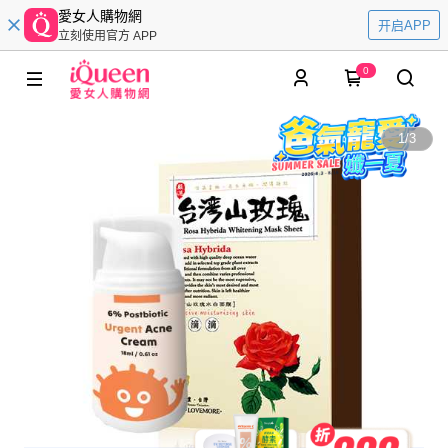
愛女人購物網
开启APP
立刻使用官方 APP
0
1
/
3