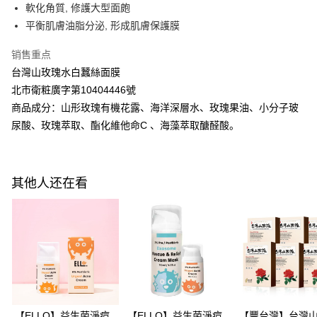
每笔NT$100，满NT$600(含以上)免运费
軟化角質, 修護大型面皰
有最長 45 天內付款之服務。
平衡肌膚油脂分泌, 形成肌膚保護膜
萊爾富取貨付款
繳費期限，為商家向您請款的時間，再加上使用AFTEE可延長的天數所計算
每笔NT$100，满NT$600(含以上)免运费
出。使用AFTEE下訂可以延長您收到商品前的繳費天數，但無法保證一定能
销售重点
夠在期限內收到商品(例如:預購商品或預計到貨時間較長者)。因此無論收到
台灣山玫瑰水白蠶絲面膜
付款後萊爾富取貨
商品與否，仍需要請您在AFTEE規定的時間內完成繳費。
北市衛粧廣字第10404446號
每笔NT$100，满NT$600(含以上)免运费
二、付款限制
商品成分：山形玫瑰有機花露、海洋深層水、玫瑰果油、小分子玻
1. 初次使用 AFTEE 時，將依認證結果及本公司審查結果，核予每個人不同
7-11付款取貨
之上限額度
尿酸、玫瑰萃取、酯化維他命C 、海藻萃取醣醛酸。
2. 結帳金額須大於NT$30
每笔NT$100，满NT$600(含以上)免运费
3. 目前僅支援台灣會員
付款後7-11取貨
三、聲明條款
其他人还在看
每笔NT$100，满NT$600(含以上)免运费
「AFTEE先享後付」(下稱本服務)乃由恩沛科技股份有限公司(下稱 AFTEE )
所提供，並由 AFTEE 向您收取款項。因使用本服務所須提供之個人資料(包
宅配
含但不限於訂購人姓名、電話，收件人姓名、電話、收件地址)，將交付予
AFTEE 於本服務必要服務範圍內運用。關於 AFTEE 對於個人資料之蒐集、
每笔NT$100，满NT$600(含以上)免运费
處理、利用，詳參 AFTEE 官網之『個人資料蒐集、處理及利用告知聲明』
（
https://aftee.tw/privacypolicy/
）。
離島配送
每笔NT$150，满NT$1,500(含以上)免运费
若款項超過繳費期限，將根據當次的金額加收年利率 16% 的逾期滯納金。
未成年的使用者，請事先徵得法定代理人或監護人之同意方可使用
AFTEE。
【ELLO】益生菌淨痘
【ELLO】益生菌淨痘
【豐台灣】台灣