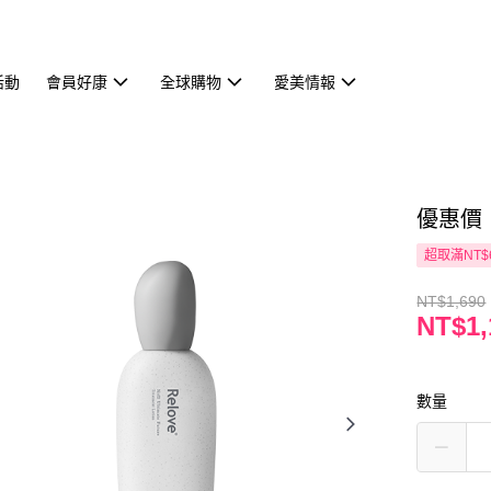
活動
會員好康
全球購物
愛美情報
優惠價【
超取滿NT$
NT$1,690
NT$1,
數量