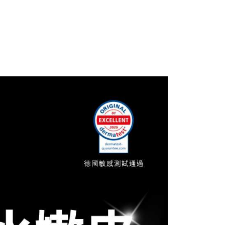
讓予恩沛科技股份有限公司。
個人資料處理事宜，請瀏覽以下網址：
1取貨
ee.tw/terms/#terms3
00，滿NT$600(含以上)免運費
年的使用者請事先徵得法定代理人或監護人之同意方可使用
E先享後付」，若未經同意申辦者引起之損失，本公司不負相關責
AFTEE先享後付」時，將依據個別帳號之用戶狀況，依本公司
00，滿NT$600(含以上)免運費
核予不同之上限額度；若仍有額度不足之情形，本公司將視審查
用戶進行身份認證。
一人註冊多個帳號或使用他人資訊註冊。若發現惡意使用之情
50，滿NT$1,500(含以上)免運費
科技股份有限公司將有權停止該用戶之使用額度並採取法律行