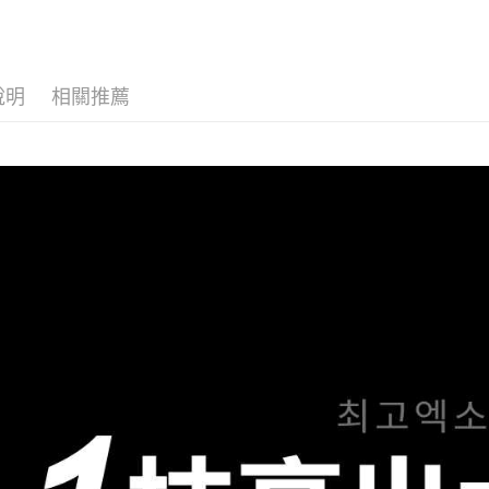
求債權轉
２．關於
付款後7-1
https://aft
每筆NT$1
３．未成
「AFTE
說明
相關推薦
宅配
任。
４．使用「
每筆NT$1
即時審查
結果請求
離島配送
５．嚴禁
每筆NT$1
形，恩沛
動。