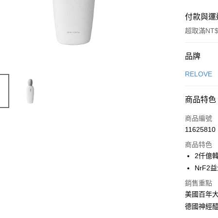
付款與運
超取滿NT$
付款方式
品牌
信用卡一
RELOVE
超商取貨
商品特色
LINE Pay
商品編號
Apple Pay
11625810
商品特色
街口支付
2仟億
悠遊付
NrF2
Google Pa
銷售重點
美國百年大
全盈+PAY
德國神經醯
AFTEE先