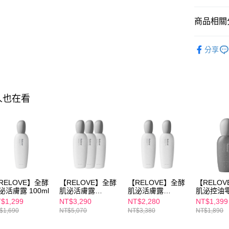
相關說明
商品相關分
【關於「A
ATM付款
AFTEE
便利好安
【臉部保
１．簡單
分享
【臉部保
２．便利
運送方式
３．安心
全家付款
【「AFT
每筆NT$1
１．於結帳
人也在看
付」結帳
付款後全
２．訂單
３．收到繳
每筆NT$1
／ATM／
※ 請注意
萊爾富取
絡購買商品
先享後付
每筆NT$1
※ 交易是
是否繳費成
付款後萊
RELOVE】全酵
【RELOVE】全酵
【RELOVE】全酵
【RELO
付客戶支
泌活膚露 100ml
肌泌活膚露
肌泌活膚露
肌泌控油
每筆NT$1
100mlx3
100mlx2
50ml
$1,299
NT$3,290
NT$2,280
NT$1,399
【注意事
$1,690
NT$5,070
NT$3,380
NT$1,890
7-11付款
１．透過由
交易，需
每筆NT$1