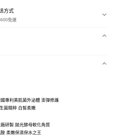
送方式
600免運
次付款
付款
韓國專利美肌菌外泌體 澎彈修護
益生菌精粹 白皙柔嫩
y
廠研製 拋光酵母軟化角質
胺 柔嫩保濕保水之王
享後付