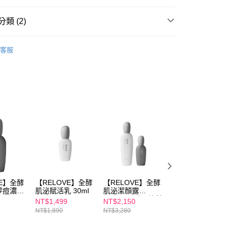
類 (2)
FTEE先享後付」】
先享後付是「在收到商品之後才付款」的支付方式。 讓您購物簡單
心！
養】
原液/精華液
：不需註冊會員、不需綁卡、不需儲值。
客服
養】
RELOVE
：只要手機號碼，簡訊認證，即可結帳。
：先確認商品／服務後，再付款。
取貨
EE先享後付」結帳流程】
00，滿NT$600(含以上)免運費
方式選擇「AFTEE先享後付」後，將跳轉至「AFTEE先享後
頁面，進行簡訊認證並確認金額後，即可完成結帳。
家取貨
成立數日內，您將收到繳費通知簡訊。
費通知簡訊後14天內，點擊此簡訊中的連結，可透過四大超商
00，滿NT$600(含以上)免運費
網路銀行／等多元方式進行付款，方視為交易完成。
：結帳手續完成當下不需立刻繳費，但若您需要取消訂單，請聯
貨付款
的店家。未經商家同意取消之訂單仍視為有效，需透過AFTEE
繳納相關費用。
00，滿NT$600(含以上)免運費
否成功請以「AFTEE先享後付 」之結帳頁面顯示為準，若有關於
功／繳費後需取消欲退款等相關疑問，請聯繫「AFTEE先享後
爾富取貨
VE】全酵
【RELOVE】全酵
【RELOVE】全酵
【RELOVE】全酵
援中心」
https://netprotections.freshdesk.com/support/home
零痘濃萃
肌泌賦活乳 30ml
肌泌潔顏露
肌泌修護凝萃50m
00，滿NT$600(含以上)免運費
120ml+全酵肌泌控
NT$1,499
NT$2,150
NT$1,499
項】
油零痘濃萃50ml
NT$1,890
NT$3,280
NT$1,890
取貨
恩沛科技股份有限公司提供之「AFTEE先享後付」服務完成之
依本服務之必要範圍內提供個人資料，並將交易相關給付款項請
00，滿NT$600(含以上)免運費