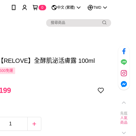
0
中文 (繁體)
TWD
RELOVE】全酵肌泌活膚露 100ml
600免運
199
先逛
人氣
商品