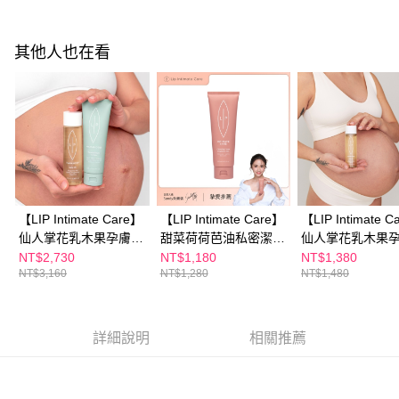
每筆NT$100，滿NT$600(含以上)免運費
３．收到繳費通知簡訊後14天內，點擊此簡訊中的連結，可透過四大超商／
ATM／網路銀行／等多元方式進行付款，方視為交易完成。
萊爾富取貨付款
※ 請注意：結帳手續完成當下不需立刻繳費，但若您需要取消訂單，請聯絡
其他人也在看
每筆NT$100，滿NT$600(含以上)免運費
購買商品的店家。未經商家同意取消之訂單仍視為有效，需透過AFTEE先享
後付繳納相關費用。
付款後萊爾富取貨
※ 交易是否成功請以「AFTEE先享後付 」之結帳頁面顯示為準，若有關於
是否繳費成功／繳費後需取消欲退款等相關疑問，請聯繫「AFTEE先享後付
每筆NT$100，滿NT$600(含以上)免運費
客戶支援中心」
https://netprotections.freshdesk.com/support/home
7-11付款取貨
【注意事項】
１．透過由恩沛科技股份有限公司提供之「AFTEE先享後付」服務完成之交
每筆NT$100，滿NT$600(含以上)免運費
易，需依本服務之必要範圍內提供個人資料，並將交易相關給付款項請求債
權轉讓予恩沛科技股份有限公司。
付款後7-11取貨
【LIP Intimate Care】
【LIP Intimate Care】
【LIP Intimate C
２．關於個人資料處理事宜，請瀏覽以下網址：
每筆NT$100，滿NT$600(含以上)免運費
https://aftee.tw/terms/#terms3
仙人掌花乳木果孕膚滋
甜菜荷荷芭油私密潔膚
仙人掌花乳木果
３．未成年的使用者請事先徵得法定代理人或監護人之同意方可使用
養油100ml+酪梨乳木
乳125ml
養油100ml
NT$2,730
NT$1,180
NT$1,380
宅配
「AFTEE先享後付」，若未經同意申辦者引起之損失，本公司不負相關責
NT$3,160
NT$1,280
NT$1,480
果彈力滋養霜125ml
任。
每筆NT$100，滿NT$600(含以上)免運費
４．使用「AFTEE先享後付」時，將依據個別帳號之用戶狀況，依本公司即
時審查核予不同之上限額度；若仍有額度不足之情形，本公司將視審查結果
離島配送
請求用戶進行身份認證。
詳細說明
相關推薦
每筆NT$150，滿NT$1,500(含以上)免運費
５．嚴禁一人註冊多個帳號或使用他人資訊註冊。若發現惡意使用之情形，
恩沛科技股份有限公司將有權停止該用戶之使用額度並採取法律行動。