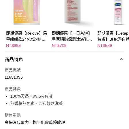
Apple Pay
街口支付
悠遊付
即期優惠【Relove】馬
即期優惠【一日茶道】
即期優惠【Cetaph
甲纖纖飲24包/盒-綜合
皇家胭脂保濕沐浴乳
特膚】BHR淨白
Google Pay
口味(效期2027-01-22)
600ml 效期2027/2/19
妝水 150mL 效期
NT$999
NT$709
NT$589
2027/3/1
全盈+PAY
商品特色
AFTEE先享後付
相關說明
商品編號
【關於「AFTEE先享後付」】
11651395
ATM付款
AFTEE先享後付是「在收到商品之後才付款」的支付方式。 讓您購物簡單
便利好安心！
商品特色
１．簡單：不需註冊會員、不需綁卡、不需儲值。
運送方式
100%天然、99.6%有機
２．便利：只要手機號碼，簡訊認證，即可結帳。
３．安心：先確認商品／服務後，再付款。
無香精無色素，溫和輕盈滋養
全家付款取貨
每筆NT$100，滿NT$600(含以上)免運費
【「AFTEE先享後付」結帳流程】
銷售重點
１．於結帳方式選擇「AFTEE先享後付」後，將跳轉至「AFTEE先享後付」
付款後全家取貨
高保濕包覆力，撫平肌膚乾燥紋理
結帳頁面，進行簡訊認證並確認金額後，即可完成結帳。
２．訂單成立數日內，您將收到繳費通知簡訊。