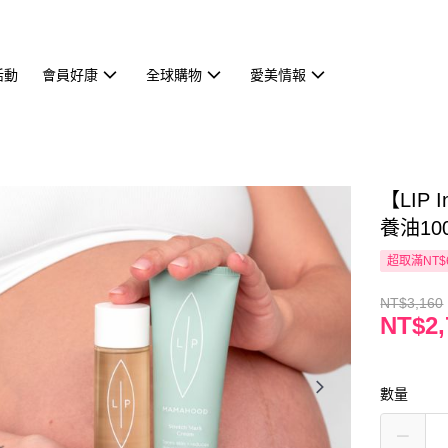
活動
會員好康
全球購物
愛美情報
【LIP
養油10
超取滿NT$
NT$3,160
NT$2,
數量