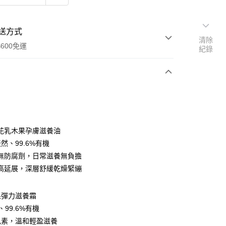
送方式
清除
600免運
紀錄
次付款
付款
花乳木果孕膚滋養油
天然、99.6%有機
無防腐劑，日常滋養無負擔
高延展，深層舒緩乾燥緊繃
果彈力滋養霜
y
、99.6%有機
色素，溫和輕盈滋養