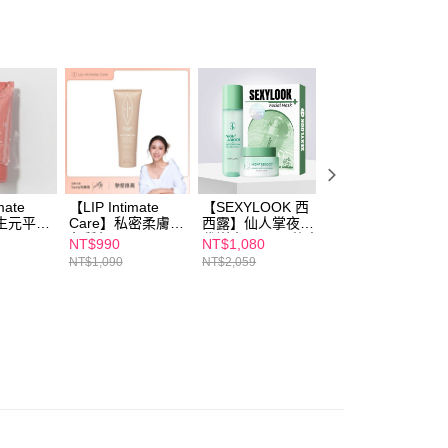
恩沛科技股份有限公司提供之「AFTEE先享後付」服務完成之
依本服務之必要範圍內提供個人資料，並將交易相關給付款項請
00，滿NT$600(含以上)免運費
讓予恩沛科技股份有限公司。
個人資料處理事宜，請瀏覽以下網址：
1取貨
ee.tw/terms/#terms3
00，滿NT$600(含以上)免運費
年的使用者請事先徵得法定代理人或監護人之同意方可使用
E先享後付」，若未經同意申辦者引起之損失，本公司不負相關責
AFTEE先享後付」時，將依據個別帳號之用戶狀況，依本公司
00，滿NT$600(含以上)免運費
核予不同之上限額度；若仍有額度不足之情形，本公司將視審查
用戶進行身份認證。
一人註冊多個帳號或使用他人資訊註冊。若發現惡意使用之情
mate
【LIP Intimate
【SEXYLOOK 西
【SEXYLOOK 西
50，滿NT$1,500(含以上)免運費
科技股份有限公司將有權停止該用戶之使用額度並採取法律行
益生元平衡
Care】私密柔膚去
西露】仙人掌夜光
西露】綠番茄毛孔
0ml
角質凝露50ml
代謝水150ml+仙人
緊緻水光精華
NT$990
NT$1,080
NT$1,680
Sandy吳姍儒摯愛
掌夜光代謝霜
35ml+仙人掌代謝
NT$1,090
NT$2,059
NT$3,040
推薦
50ml+玻尿酸面膜
夜光霜50ml+仙人
(保濕鎖水/保濕嫩
掌煥膚代謝棉片5
白/熊果素亮白/綠
片
番茄舒緩) 任選1盒