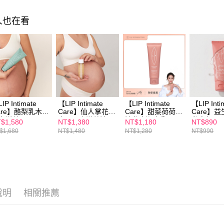
１．透過由
交易，需
每筆NT$1
求債權轉
人也在看
２．關於
付款後7-1
https://aft
每筆NT$1
３．未成
「AFTE
宅配
任。
４．使用「
每筆NT$1
即時審查
結果請求
離島配送
５．嚴禁
IP Intimate
【LIP Intimate
【LIP Intimate
【LIP Inti
每筆NT$1
形，恩沛
are】酪梨乳木果
Care】仙人掌花乳
Care】甜菜荷荷芭
Care】
動。
力滋養霜125ml
木果孕膚滋養油
油私密潔膚乳
私密凝膠5
$1,580
NT$1,380
NT$1,180
NT$890
100ml
125ml
$1,680
NT$1,480
NT$1,280
NT$990
說明
相關推薦