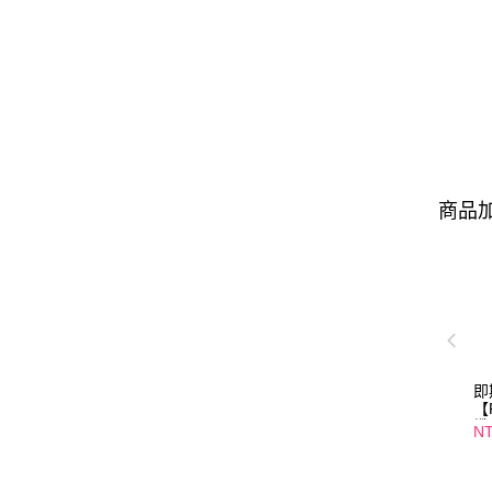
商品加
即
【
纖
NT
口
01