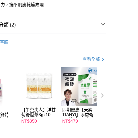
覆力，撫平肌膚乾燥紋理
享後付
FTEE先享後付」】
類 (2)
先享後付是「在收到商品之後才付款」的支付方式。 讓您購物簡單
心！
護】
私密清潔
：不需註冊會員、不需綁卡、不需儲值。
客服
：只要手機號碼，簡訊認證，即可結帳。
護】
LIP Intimate Care
：先確認商品／服務後，再付款。
取貨
查看全部
EE先享後付」結帳流程】
00，滿NT$600(含以上)免運費
方式選擇「AFTEE先享後付」後，將跳轉至「AFTEE先享後
頁面，進行簡訊認證並確認金額後，即可完成結帳。
家取貨
成立數日內，您將收到繳費通知簡訊。
費通知簡訊後14天內，點擊此簡訊中的連結，可透過四大超商
00，滿NT$600(含以上)免運費
網路銀行／等多元方式進行付款，方視為交易完成。
：結帳手續完成當下不需立刻繳費，但若您需要取消訂單，請聯
貨付款
的店家。未經商家同意取消之訂單仍視為有效，需透過AFTEE
繳納相關費用。
00，滿NT$600(含以上)免運費
【午茶夫人】洋甘
即期優惠【天奕
即期優惠【Catric
否成功請以「AFTEE先享後付 」之結帳頁面顯示為準，若有關於
il舒特
菊舒壓茶3gx10入/
TIANYI】添益衛
卡翠絲】完美濾鏡
功／繳費後需取消欲退款等相關疑問，請聯繫「AFTEE先享後
爾富取貨
淨白無暇
包 x2
(30粒/盒) 日本專
遮瑕膏 效期
NT$350
NT$479
NT$119
援中心」
https://netprotections.freshdesk.com/support/home
ml 效期
利JSF-1®褐藻醣
2027/2/1
00，滿NT$600(含以上)免運費
膠 效期2027/3/11
項】
取貨