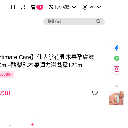
0
中文 (繁體)
TWD
 Intimate Care】仙人掌花乳木果孕膚滋
0ml+酪梨乳木果彈力滋養霜125ml
600免運
730