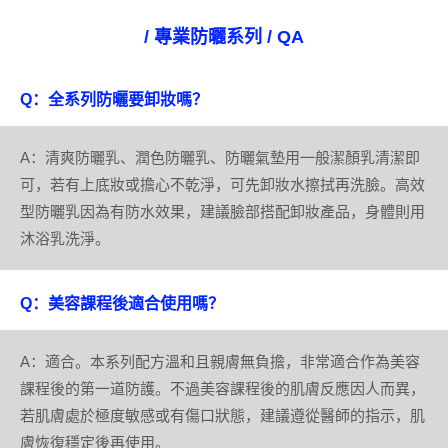
/ 專業防曬系列 / QA
Q：全系列防曬要卸妝嗎？
A：清爽防曬乳、潤色防曬乳、防曬氣墊用一般潔顏乳清潔即
可，若有上底妝或擔心不乾淨，可先卸妝水擦拭再洗臉。高效
型防曬乳因為有防水效果，建議臉部搭配卸妝產品，身體則用
沐浴乳洗淨。
Q：美容課程後適合使用嗎？
A：適合。本系列配方溫和且親膚無負擔，非常適合作為美容
課程後的第一道防護。不過美容課程後的肌膚反應因人而異，
若肌膚處於極度敏感或有傷口狀態，建議遵從醫師的指示，肌
膚恢復穩定後再使用。