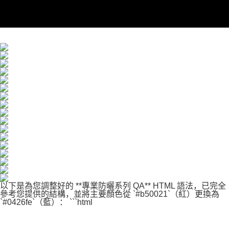
以下是為您調整好的 **專業防曬系列 QA** HTML 語法，已完全
參考您提供的結構，並將主要顏色從 `#b50021`（紅）更換為
`#0426fe`（藍）： ```html