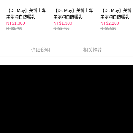
所提供，並由 AFTEE 向您收取款項。因使用本服務所須提供之個人資料(包
宅配
含但不限於訂購人姓名、電話，收件人姓名、電話、收件地址)，將交付予
【Dr. May】美博士專
【Dr. May】美博士專
【Dr. May】美
AFTEE 於本服務必要服務範圍內運用。關於 AFTEE 對於個人資料之蒐集、
每笔NT$100，满NT$600(含以上)免运费
業紫潤白防曬乳
業紫潤白防曬乳
業紫潤白防曬乳
處理、利用，詳參 AFTEE 官網之『個人資料蒐集、處理及利用告知聲明』
(40ml)+清爽防曬乳
(40ml)+潤色防曬乳
(40ml)/潤色防曬
NT$1,380
NT$1,380
NT$2,280
（
https://aftee.tw/privacypolicy/
）。
離島配送
NT$2,760
NT$2,760
NT$5,520
(40ml) 買1送1 APP獨
(40ml) 買1送1 APP獨
(40ml)/清爽防曬
每笔NT$150，满NT$1,500(含以上)免运费
若款項超過繳費期限，將根據當次的金額加收年利率 16% 的逾期滯納金。
賣 *不適用折價券 校正
賣 *不適用折價券 校正
(40ml)_3款依規
未成年的使用者，請事先徵得法定代理人或監護人之同意方可使用
蠟黃
蠟黃 修飾泛紅
入 *不適用折價券
海外配送
查看运费
AFTEE。
详细说明
相关推荐
海外配送(澳門)
查看运费
若您對於個人資料之處理、利用有任何疑問，或欲行使相關法律權利，請聯
繫恩沛科技股份有限公司。若您不同意我們將上開所示之個人資料，連同必
海外配送(馬來西亞)
查看运费
要之購買訂單資訊提供予 AFTEE ，或讓 AFTEE 蒐集處理利用您的個人資
料，請勿選用本服務。
海外配送(澳洲)
查看运费