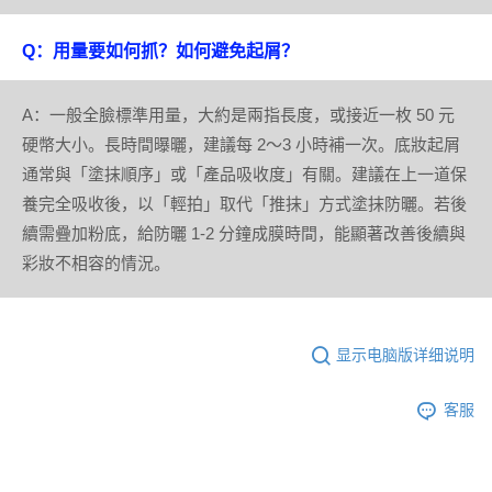
Q：用量要如何抓？如何避免起屑？
A：一般全臉標準用量，大約是兩指長度，或接近一枚 50 元
硬幣大小。長時間曝曬，建議每 2～3 小時補一次。底妝起屑
通常與「塗抹順序」或「產品吸收度」有關。建議在上一道保
養完全吸收後，以「輕拍」取代「推抹」方式塗抹防曬。若後
續需疊加粉底，給防曬 1-2 分鐘成膜時間，能顯著改善後續與
彩妝不相容的情況。
显示电脑版详细说明
客服