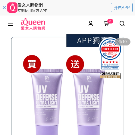
愛女人購物網
开启APP
立刻使用官方 APP
0
1
/
10