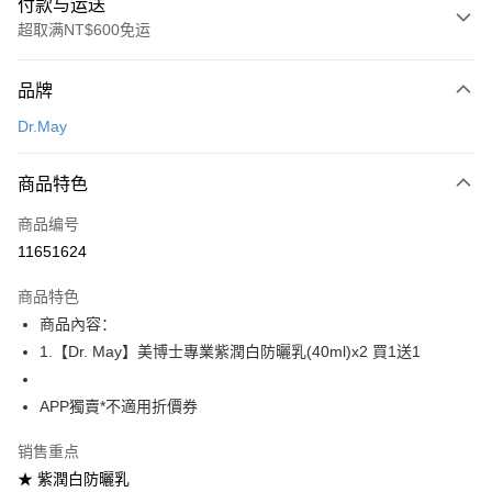
付款与运送
超取满NT$600免运
付款方式
品牌
信用卡一次付款
Dr.May
超商取货付款
商品特色
LINE Pay
商品编号
Apple Pay
11651624
街口支付
商品特色
悠遊付
商品內容：
Google Pay
1.【Dr. May】美博士專業紫潤白防曬乳(40ml)x2 買1送1
Plus PAY
APP獨賣*不適用折價券
AFTEE先享后付
销售重点
相关说明
★ 紫潤白防曬乳
一、關於 AFTEE先享後付