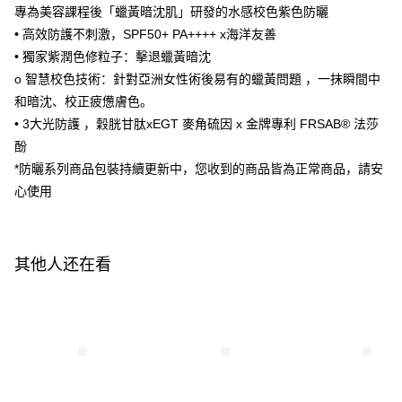
ATM付款
1. 於付款方式選擇AFTEE先享後付，將跳出AFTEE先享後付手機驗證視
專為美容課程後「蠟黃暗沈肌」研發的水感校色紫色防曬
窗。
• 高效防護不刺激，SPF50+ PA++++ x海洋友善
2. 進行簡訊驗證之後，即可完成結帳手續。
运送方式
3. 訂單確認後不需事先繳費，商品會配送至您的指定地址。
• 獨家紫潤色修粒子：擊退蠟黃暗沈
4. 下訂完成後，您的手機會收到一封繳費通知簡訊，APP會員則會收到
全家付款取貨
o 智慧校色技術：針對亞洲女性術後易有的蠟黃問題 ，一抹瞬間中
AFTEE APP推播通知。
每笔NT$100，满NT$600(含以上)免运费
和暗沈、校正疲憊膚色。
5. 收到商品當下無需繳費，確認無誤後，請再利用繳費通知簡訊或AFTEE
APP於四大便利商店‧ATM/網銀等方式進行付款。
• 3大光防護 ，穀胱甘肽xEGT 麥角硫因 x 金牌專利 FRSAB® 法莎
付款後全家取貨
酚
請留意繳費期限為 14 天。唯有下載 AFTEE App 成為 AFTEE 會員者方能享
每笔NT$100，满NT$600(含以上)免运费
*防曬系列商品包裝持續更新中，您收到的商品皆為正常商品，請安
有最長 45 天內付款之服務。
心使用
萊爾富取貨付款
繳費期限，為商家向您請款的時間，再加上使用AFTEE可延長的天數所計算
每笔NT$100，满NT$600(含以上)免运费
出。使用AFTEE下訂可以延長您收到商品前的繳費天數，但無法保證一定能
夠在期限內收到商品(例如:預購商品或預計到貨時間較長者)。因此無論收到
付款後萊爾富取貨
商品與否，仍需要請您在AFTEE規定的時間內完成繳費。
其他人还在看
每笔NT$100，满NT$600(含以上)免运费
二、付款限制
1. 初次使用 AFTEE 時，將依認證結果及本公司審查結果，核予每個人不同
7-11付款取貨
之上限額度
2. 結帳金額須大於NT$30
每笔NT$100，满NT$600(含以上)免运费
3. 目前僅支援台灣會員
付款後7-11取貨
三、聲明條款
每笔NT$100，满NT$600(含以上)免运费
「AFTEE先享後付」(下稱本服務)乃由恩沛科技股份有限公司(下稱 AFTEE )