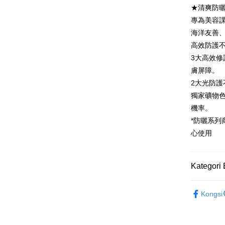
5. Tiada b
★清爽防曬
pembayara
付款後全
專為美容
dalam tal
NT$100/pe
aplikasi A
海洋友善
NT$600 at
高效防護不刺
Sila ambil
3大高效修
bagaimanap
萊爾富取
dan mendaf
膚屏障。
NT$100/pe
pembayara
2大光防護
NT$600 at
Tempoh pe
獨家礦物色
ditambah d
付款後萊
機率。
Anda bole
NT$100/pe
*防曬系
menerima 
NT$600 at
boleh men
心使用
produk pr
7-11付款
lebih lama
pembayara
NT$100/pe
Kategori 
pesanan.
NT$600 at
Kedua, Se
►Dr. Ma
付款後7-1
1. Jumlah 
Kongsi
▲APP獨
NT$10,000.
NT$100/pe
berdasarka
►Dr. Ma
NT$600 at
2. Amaun p