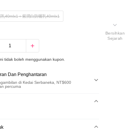
乳40mlx1＋紫潤白防曬乳40mlx1
Bersihkan
Sejarah
ini tidak boleh menggunakan kupon.
ran Dan Penghantaran
gambilan di Kedai Serbaneka, NT$600
an percuma
Pembayaran
t (Bayaran Penuh)
an di Kedai Serbaneka
uk