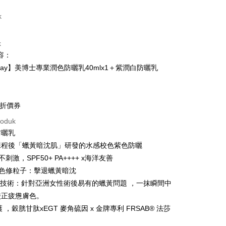
k
k
容：
t
 May】美博士專業潤色防曬乳40mlx1＋紫潤白防曬乳
y
用折價券
roduk
防曬乳
Mengenai Perkhidmatan AFTEE Beli Sekarang Bayar
課程後「蠟黃暗沈肌」研發的水感校色紫色防曬
an ATM
 memilih AFTEE sebagai kaedah pembayaran, mesej
不刺激，SPF50+ PA++++ x海洋友善
n AFTEE akan muncul.
潤色修粒子：擊退蠟黃暗沈
oleh meneruskan pembayaran selepas pengesahan SMS.
Penghantaran
色技術：針對亞洲女性術後易有的蠟黃問題 ，一抹瞬間中
ayaran diperlukan apabila pesanan disahkan. Produk akan
e alamat yang ditetapkan.
取貨
校正疲憊膚色。
h pesanan disahkan, anda akan menerima SMS pembayaran
護 ，穀胱甘肽xEGT 麥角硫因 x 金牌專利 FRSAB® 法莎
sanan | Penghantaran percuma untuk pesanan
hli aplikasi akan menerima pemberitahuan tolak aplikasi
au lebih