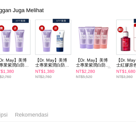
3. Pada ma
【彩妝/用
宅配
ggan Juga Melihat
Ketiga, Sy
NT$100/pe
►Dr. Ma
Perkhidma
NT$600 at
NP Taiwan
★肌膚保
akan meng
離島配送
pembeli, n
untuk peng
NT$150/pe
Pengumpul
NT$1,500 
(https://aft
Dr. May】美博
【Dr. May】美博
【Dr. May】美博
【Dr. M
海外配送
Jumlah yan
專業紫潤白防曬
士專業紫潤白防曬
士專業紫潤白防曬
士紅膠原
kelulusan 
40ml)x2 買1送
乳(40ml)+清爽防
乳(40ml)/潤色防曬
新生精華
$1,380
NT$1,380
NT$2,280
NT$1,680
海外配送(
pembayara
 APP獨賣 *不適
曬乳(40ml) 買1送1
乳(40ml)/清爽防曬
(30ml)
$2,760
NT$2,760
NT$5,520
NT$3,360
20% setah
折價券 校正蠟黃
APP獨賣 *不適用
乳(40ml)_3款依規
清爽/潤色
海外配送(
折價券 校正蠟黃
格共4入 *不適用折
(40ml)_
mendapatk
價券
推薦買1送1
untuk men
賣 *不適
海外配送(
Sila hubun
mempunyai
penggunaan
ipsi
Rekomendasi
peribadi y
digunakan 