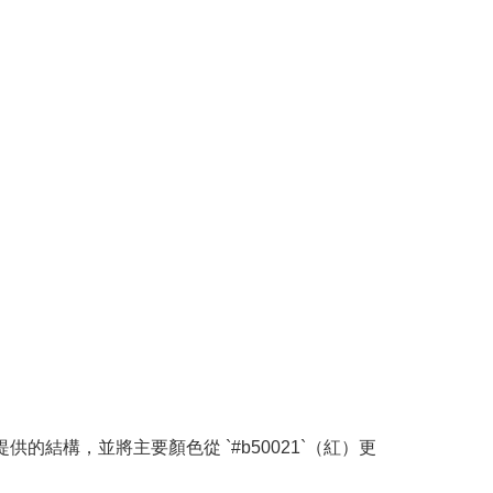
提供的結構，並將主要顏色從 `#b50021`（紅）更