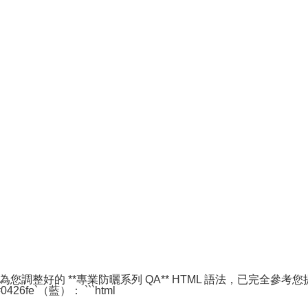
為您調整好的 **專業防曬系列 QA** HTML 語法，已完全參考您
0426fe`（藍）： ```html