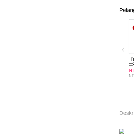
Pelan
【
士
乳(
NT
1
NT
用
Deskr