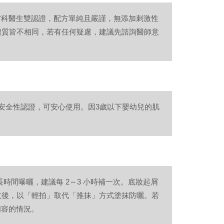
國皮膚科醫生雙認證，配方單純且嚴謹，無添加刺激性
體質皆不相同，若有任何疑慮，建議先諮詢醫師意
五星安全性認證，可安心使用。因3歲以下嬰幼兒的肌
長時間曝曬，建議每 2～3 小時補一次。底妝起屑
收後，以「輕拍」取代「推抹」方式塗抹防曬。若
相容的情況。