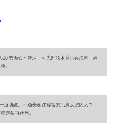
A
上底妝或擔心不乾淨，可先卸妝水擦拭再洗臉。高
洗淨。
第一道防護。不過美容課程後的肌膚反應因人而
復穩定後再使用。