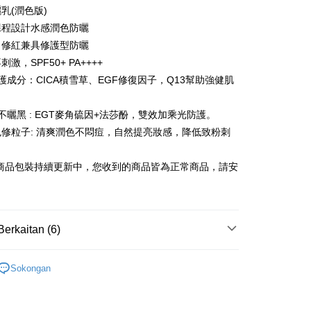
ayaran diperlukan apabila anda menerima produk. Sila buat
乳(潤色版)
n di empat kedai serbaneka utama, ATM atau perbankan
家取貨
課程設計水感潤色防曬
ian dengan SMS pembayaran atau pemberitahuan tolak
sanan | Penghantaran percuma untuk pesanan
FTEE.
、修紅兼具修護型防曬
au lebih
激，SPF50+ PA++++
 perhatian bahawa tempoh pembayaran adalah 14 hari. Walau
護成分：CICA積雪草、EGF修復因子，Q13幫助強健肌
un, bagi mereka yang telah memuat turun Aplikasi AFTEE
貨付款
tar sebagai ahli AFTEE boleh menikmati tempoh
sanan | Penghantaran percuma untuk pesanan
n sehingga 45 hari.
不曬黑 : EGT麥角硫因+法莎酚，雙效加乘光防護。
au lebih
mbayaran dikira dari masa kedai meminta pembayaran anda,
修粒子: 清爽潤色不悶痘，自然提亮妝感，降低致粉刺
engan bilangan hari yang boleh dilanjutkan oleh AFTEE.
爾富取貨
h melanjutkan tempoh pembayaran anda sebelum anda
sanan | Penghantaran percuma untuk pesanan
列商品包裝持續更新中，您收到的商品皆為正常商品，請安
pesanan. Walau bagaimanapun, tiada jaminan bahawa anda
au lebih
erima pesanan anda semasa tempoh pembayaran (cth.:
apesanan atau produk yang mungkin mengambil masa yang
取貨
 untuk dihantar). Oleh itu, anda dikehendaki membuat
n kepada AFTEE dalam tempoh sama ada anda menerima
sanan | Penghantaran percuma untuk pesanan
Berkaitan (6)
au lebih
katan Pembayaran
y 美博士
Dr. May 美博士所有商品
1取貨
yang diperakui untuk pengguna kali pertama boleh sehingga
Sokongan
賣優惠
 Amaun diperakui sebenar yang diluluskan akan
sanan | Penghantaran percuma untuk pesanan
n keputusan pensijilan dan semakan oleh AFTEE.
y 美博士
►熱銷防曬SPF50+PA++++
au lebih
erbelanjaan minimum mestilah lebih besar daripada NT$20.