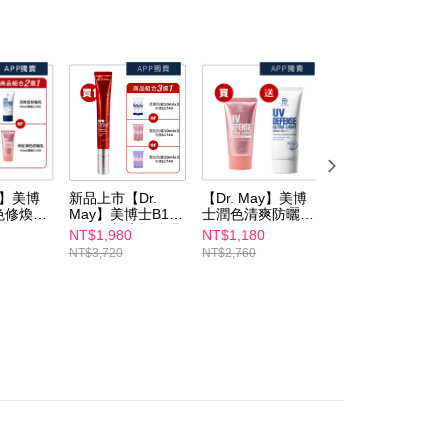
sa ini hanya tersedia untuk ahli Taiwan.
品】
隔離防曬
arat Perkhidmatan
sanan | Penghantaran percuma untuk pesanan
y 美博士
►首購&APP限定推薦優惠
tan AFTEE Beli Sekarang Bayar Kemudian disediakan oleh
au lebih
, Inc. dan AFTEE akan membuat bil kepada pengguna. AFTEE
養需求
美容課程後專用
gunakan data peribadi yang dikumpul (termasuk nama
o. telefon, nama penerima, no. telefon, alamat penerima)
gunaan perkhidmatan. Sila rujuk kepada "Penyata
sanan | Penghantaran percuma untuk pesanan
an Data Peribadi, Pemprosesan, Penggunaan"
atau lebih
ee.tw/privacypolicy/
) untuk maklumat lanjut.
ay】美博
新品上市【Dr.
【Dr. May】美博
【Dr. May】美博
Kadar Penghantaran
g diperakui untuk pengguna kali pertama yang lulus
色修煥膚
May】美博士B12
士潤色清爽防曬乳
士專業紫潤白防曬
boleh sehingga NT$10,000. Jika pengguna tidak membuat
紅膠原新生撫紋眼
SPF50+ PA++++
乳SPF50+
NT$1,980
NT$1,180
NT$980
澳門)
Kadar Penghantaran
n dalam tempoh tersebut, yuran pembayaran lewat sebanyak
+專業隔離
霜(20ml)+贈專業
(40ml)+贈潤色防
PA++++ (40ml) 校
NT$3,720
NT$2,760
NT$1,380
un akan dikenakan. Pengguna bawah umur dikehendaki
防曬乳
防曬乳(10ml)x3_
曬乳(40ml)/清爽防
正蠟黃
馬來西亞)
Kadar Penghantaran
任選1 新客
清爽/潤色/潤白_任
曬乳(40ml)/高效防
an kebenaran daripada ibu bapa atau penjaga yang sah
 APP獨
選1盒 紅外泌紅熨
曬乳(60ml)任選1
ggunakan AFTEE.
用折價券
斗眼霜新客推薦買
新客推薦買1送1
澳洲)
Kadar Penghantaran
1送3 APP獨賣 *不
APP獨賣 *不適用
gi NP Taiwan Inc. di
cs_tw@netprotections.co.jp
jika anda
適用折價券
折價券
 sebarang kebimbangan mengenai pemprosesan dan
 pada data peribadi. Jika anda tidak bersetuju dengan data
ang disenaraikan seperti di atas akan dikumpul dan
oleh AFTEE, sila jangan gunakan perkhidmatan ini.