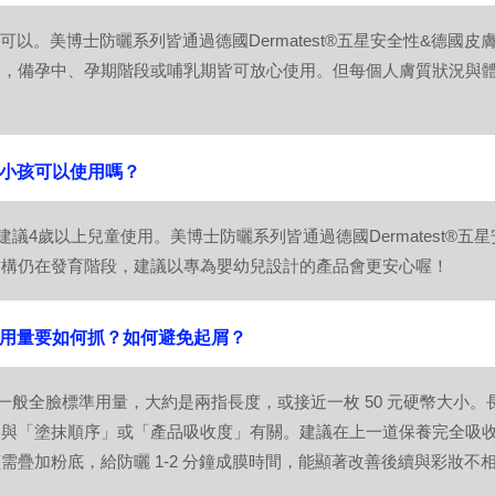
 可以。美博士防曬系列皆通過德國Dermatest®五星安全性&德
分，備孕中、孕期階段或哺乳期皆可放心使用。但每個人膚質狀況與
。
：小孩可以使用嗎？
建議4歲以上兒童使用。美博士防曬系列皆通過德國Dermatest®
結構仍在發育階段，建議以專為嬰幼兒設計的產品會更安心喔！
：用量要如何抓？如何避免起屑？
一般全臉標準用量，大約是兩指長度，或接近一枚 50 元硬幣大小。
常與「塗抹順序」或「產品吸收度」有關。建議在上一道保養完全吸
需疊加粉底，給防曬 1-2 分鐘成膜時間，能顯著改善後續與彩妝不