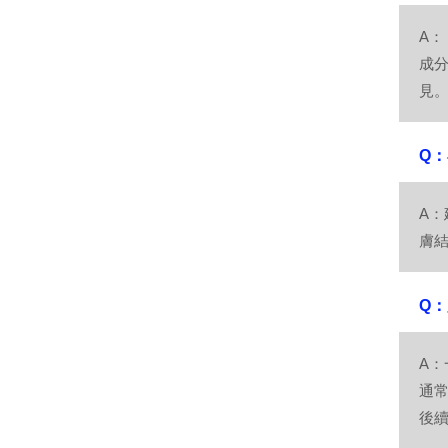
A：
成
見
Q
A：
膚
Q
A：
通
後續