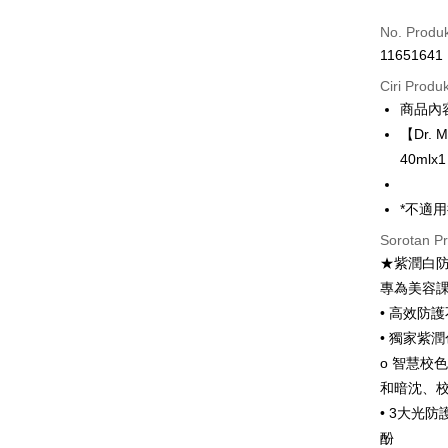
LINE Pay
No. Produ
Apple Pay
11651641
JKOPAY
Ciri Produ
商品內
Easy Walle
【Dr.
Google Pa
40mlx1
Plus PAY
*不適
AFTEE
Sorotan P
Deskripsi
★紫潤白
Pertama, 
專為美容
Pemindah
Kemudian
1. Dengan
• 高效防護
pengesaha
• 獨家紫
2. Anda b
Pilihan 
o 智慧校
3. Tiada b
dihantar k
全家付款
和暗沈、
4. Setela
• 3大光防
NT$100/pe
manakala a
酚
AFTEE.
NT$600 at