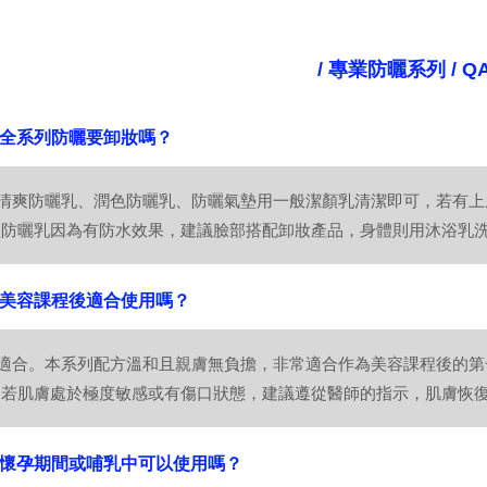
/ 專業防曬系列 / Q
：全系列防曬要卸妝嗎？
：清爽防曬乳、潤色防曬乳、防曬氣墊用一般潔顏乳清潔即可，若有
型防曬乳因為有防水效果，建議臉部搭配卸妝產品，身體則用沐浴乳
：美容課程後適合使用嗎？
：適合。本系列配方溫和且親膚無負擔，非常適合作為美容課程後的
，若肌膚處於極度敏感或有傷口狀態，建議遵從醫師的指示，肌膚恢
：懷孕期間或哺乳中可以使用嗎？