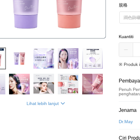
規格
潤色防曬
Kuantiti
※ Produk 
Pembaya
Penuh Pen
penghatar
Lihat lebih lanjut
Kaedah 
Jenama
Kad Kredi
Dr.May
Pengambil
Ciri Prod