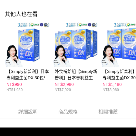
付款後全家取貨
結帳頁面，進行簡訊認證並確認金額後，即可完成結帳。
２．訂單成立數日內，您將收到繳費通知簡訊。
每筆NT$100，滿NT$600(含以上)免運費
３．收到繳費通知簡訊後14天內，點擊此簡訊中的連結，可透過四大超商／
其他人也在看
ATM／網路銀行／等多元方式進行付款，方視為交易完成。
萊爾富取貨付款
※ 請注意：結帳手續完成當下不需立刻繳費，但若您需要取消訂單，請聯絡
每筆NT$100，滿NT$600(含以上)免運費
購買商品的店家。未經商家同意取消之訂單仍視為有效，需透過AFTEE先享
後付繳納相關費用。
付款後萊爾富取貨
※ 交易是否成功請以「AFTEE先享後付 」之結帳頁面顯示為準，若有關於
是否繳費成功／繳費後需取消欲退款等相關疑問，請聯繫「AFTEE先享後付
每筆NT$100，滿NT$600(含以上)免運費
客戶支援中心」
https://netprotections.freshdesk.com/support/home
7-11付款取貨
【注意事項】
１．透過由恩沛科技股份有限公司提供之「AFTEE先享後付」服務完成之交
每筆NT$100，滿NT$600(含以上)免運費
【Simply新普利】日本
外食補給組【Simply新
【Simply新普利
易，需依本服務之必要範圍內提供個人資料，並將交易相關給付款項請求債
專利益生菌DX 30包/盒
普利】日本專利益生菌
專利益生菌DX 3
權轉讓予恩沛科技股份有限公司。
付款後7-11取貨
２．關於個人資料處理事宜，請瀏覽以下網址：
(x1盒) 張語希推薦 300
DX 30包(x4盒) 張語希
(x2盒) 張語希推薦
NT$990
NT$2,980
NT$1,480
每筆NT$100，滿NT$600(含以上)免運費
https://aftee.tw/terms/#terms3
NT$1,980
NT$7,920
NT$3,960
億活酵益生菌 孕婦兒
推薦 300億活酵益生菌
億活酵益生菌 孕婦兒
３．未成年的使用者請事先徵得法定代理人或監護人之同意方可使用
童可食
孕婦兒童可食
童可食
宅配
「AFTEE先享後付」，若未經同意申辦者引起之損失，本公司不負相關責
任。
每筆NT$100，滿NT$600(含以上)免運費
４．使用「AFTEE先享後付」時，將依據個別帳號之用戶狀況，依本公司即
詳細說明
商品規格
相關推薦
時審查核予不同之上限額度；若仍有額度不足之情形，本公司將視審查結果
離島配送
請求用戶進行身份認證。
每筆NT$150，滿NT$1,500(含以上)免運費
５．嚴禁一人註冊多個帳號或使用他人資訊註冊。若發現惡意使用之情形，
恩沛科技股份有限公司將有權停止該用戶之使用額度並採取法律行動。