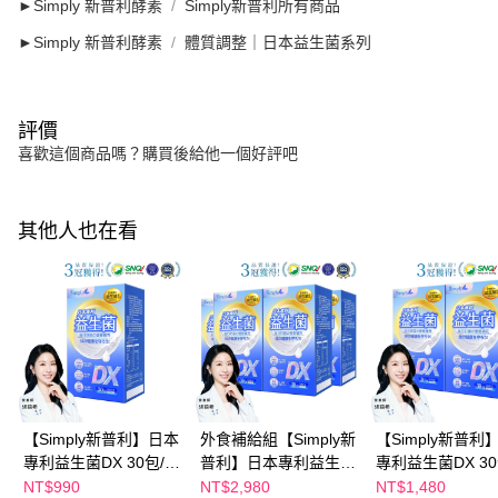
►Simply 新普利酵素
Simply新普利所有商品
►Simply 新普利酵素
體質調整｜日本益生菌系列
評價
喜歡這個商品嗎？購買後給他一個好評吧
其他人也在看
【Simply新普利】日本
外食補給組【Simply新
【Simply新普利
專利益生菌DX 30包/盒
普利】日本專利益生菌
專利益生菌DX 3
(x1盒) 張語希推薦 300
DX 30包(x4盒) 張語希
(x2盒) 張語希推薦
NT$990
NT$2,980
NT$1,480