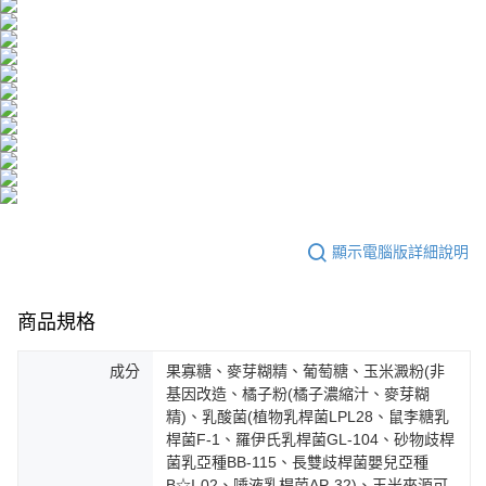
顯示電腦版詳細說明
商品規格
成分
果寡糖、麥芽糊精、葡萄糖、玉米澱粉(非
基因改造、橘子粉(橘子濃縮汁、麥芽糊
精)、乳酸菌(植物乳桿菌LPL28、鼠李糖乳
桿菌F-1、羅伊氏乳桿菌GL-104、砂物歧桿
菌乳亞種BB-115、長雙歧桿菌嬰兒亞種
B☆I-02、唾液乳桿菌AP-32)、玉米來源可