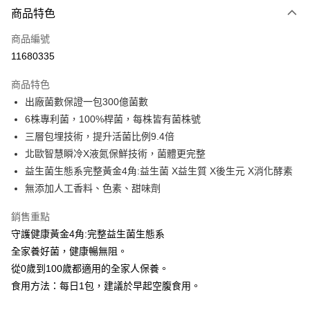
商品特色
LINE Pay
商品編號
Apple Pay
11680335
街口支付
商品特色
悠遊付
出廠菌數保證一包300億菌數
Google Pay
6株專利菌，100%桿菌，每株皆有菌株號
三層包埋技術，提升活菌比例9.4倍
全盈+PAY
北歐智慧瞬冷X液氮保鮮技術，菌體更完整
AFTEE先享後付
益生菌生態系完整黃金4角:益生菌 X益生質 X後生元 X消化酵素
相關說明
無添加人工香料、色素、甜味劑
【關於「AFTEE先享後付」】
ATM付款
AFTEE先享後付是「在收到商品之後才付款」的支付方式。 讓您購物簡單
銷售重點
便利好安心！
守護健康黃金4角:完整益生菌生態系
１．簡單：不需註冊會員、不需綁卡、不需儲值。
運送方式
２．便利：只要手機號碼，簡訊認證，即可結帳。
全家養好菌，健康暢無阻。
３．安心：先確認商品／服務後，再付款。
全家付款取貨
從0歲到100歲都適用的全家人保養。
每筆NT$100，滿NT$600(含以上)免運費
食用方法：每日1包，建議於早起空腹食用。
【「AFTEE先享後付」結帳流程】
１．於結帳方式選擇「AFTEE先享後付」後，將跳轉至「AFTEE先享後付」