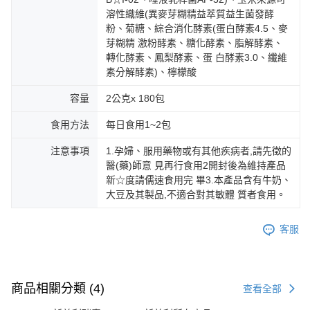
溶性織維(異麥芽糊精益萃質益生菌發酵
粉、菊糖、綜合消化酵素(蛋白酵素4.5、麥
芽糊精 激粉酵素、糖化酵素、脂解酵素、
轉化酵素、鳳梨酵素、蛋 白酵素3.0、纖維
素分解酵素)、檸檬酸
容量
2公克x 180包
食用方法
每日食用1~2包
注意事項
1.孕婦、服用藥物或有其他疾病者,請先徵的
醫(藥)師意 見再行食用2開封後為維持產品
新☆度請儒速食用完 畢3.本產品含有牛奶、
大豆及其製品,不適合對其敏體 質者食用。
客服
商品相關分類 (4)
查看全部