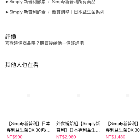
►Simply 新普利酵素
Simply新普利所有商品
►Simply 新普利酵素
體質調整｜日本益生菌系列
評價
喜歡這個商品嗎？購買後給他一個好評吧
其他人也在看
【Simply新普利】日本
外食補給組【Simply新
【Simply新普利
專利益生菌DX 30包/盒
普利】日本專利益生菌
專利益生菌DX 3
(x1盒) 張語希推薦 300
DX 30包(x4盒) 張語希
(x2盒) 張語希推薦
NT$990
NT$2,980
NT$1,480