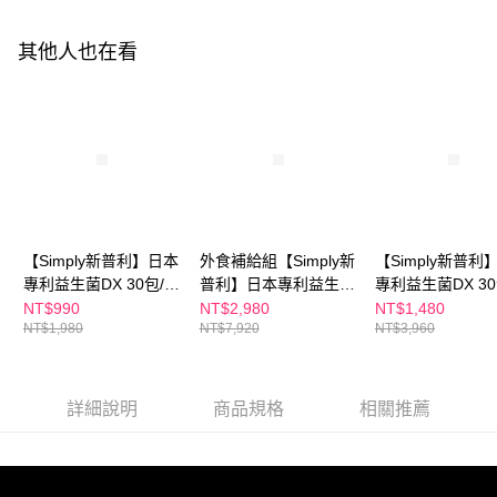
付款後全家取貨
結帳頁面，進行簡訊認證並確認金額後，即可完成結帳。
２．訂單成立數日內，您將收到繳費通知簡訊。
每筆NT$100，滿NT$600(含以上)免運費
３．收到繳費通知簡訊後14天內，點擊此簡訊中的連結，可透過四大超商／
其他人也在看
ATM／網路銀行／等多元方式進行付款，方視為交易完成。
萊爾富取貨付款
※ 請注意：結帳手續完成當下不需立刻繳費，但若您需要取消訂單，請聯絡
每筆NT$100，滿NT$600(含以上)免運費
購買商品的店家。未經商家同意取消之訂單仍視為有效，需透過AFTEE先享
後付繳納相關費用。
付款後萊爾富取貨
※ 交易是否成功請以「AFTEE先享後付 」之結帳頁面顯示為準，若有關於
是否繳費成功／繳費後需取消欲退款等相關疑問，請聯繫「AFTEE先享後付
每筆NT$100，滿NT$600(含以上)免運費
客戶支援中心」
https://netprotections.freshdesk.com/support/home
7-11付款取貨
【注意事項】
１．透過由恩沛科技股份有限公司提供之「AFTEE先享後付」服務完成之交
每筆NT$100，滿NT$600(含以上)免運費
【Simply新普利】日本
外食補給組【Simply新
【Simply新普利
易，需依本服務之必要範圍內提供個人資料，並將交易相關給付款項請求債
專利益生菌DX 30包/盒
普利】日本專利益生菌
專利益生菌DX 3
權轉讓予恩沛科技股份有限公司。
付款後7-11取貨
２．關於個人資料處理事宜，請瀏覽以下網址：
(x1盒) 張語希推薦 300
DX 30包(x4盒) 張語希
(x2盒) 張語希推薦
NT$990
NT$2,980
NT$1,480
每筆NT$100，滿NT$600(含以上)免運費
https://aftee.tw/terms/#terms3
NT$1,980
NT$7,920
NT$3,960
億活酵益生菌 孕婦兒
推薦 300億活酵益生菌
億活酵益生菌 孕婦兒
３．未成年的使用者請事先徵得法定代理人或監護人之同意方可使用
童可食
孕婦兒童可食
童可食
宅配
「AFTEE先享後付」，若未經同意申辦者引起之損失，本公司不負相關責
任。
每筆NT$100，滿NT$600(含以上)免運費
４．使用「AFTEE先享後付」時，將依據個別帳號之用戶狀況，依本公司即
詳細說明
商品規格
相關推薦
時審查核予不同之上限額度；若仍有額度不足之情形，本公司將視審查結果
離島配送
請求用戶進行身份認證。
每筆NT$150，滿NT$1,500(含以上)免運費
５．嚴禁一人註冊多個帳號或使用他人資訊註冊。若發現惡意使用之情形，
恩沛科技股份有限公司將有權停止該用戶之使用額度並採取法律行動。