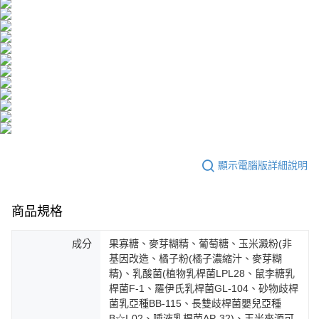
顯示電腦版詳細說明
商品規格
成分
果寡糖、麥芽糊精、葡萄糖、玉米澱粉(非
基因改造、橘子粉(橘子濃縮汁、麥芽糊
精)、乳酸菌(植物乳桿菌LPL28、鼠李糖乳
桿菌F-1、羅伊氏乳桿菌GL-104、砂物歧桿
菌乳亞種BB-115、長雙歧桿菌嬰兒亞種
B☆I-02、唾液乳桿菌AP-32)、玉米來源可