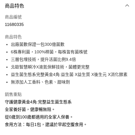
商品特色
LINE Pay
商品編號
Apple Pay
11680335
街口支付
商品特色
悠遊付
出廠菌數保證一包300億菌數
Google Pay
6株專利菌，100%桿菌，每株皆有菌株號
三層包埋技術，提升活菌比例9.4倍
全盈+PAY
北歐智慧瞬冷X液氮保鮮技術，菌體更完整
AFTEE先享後付
益生菌生態系完整黃金4角:益生菌 X益生質 X後生元 X消化酵素
相關說明
無添加人工香料、色素、甜味劑
【關於「AFTEE先享後付」】
ATM付款
AFTEE先享後付是「在收到商品之後才付款」的支付方式。 讓您購物簡單
銷售重點
便利好安心！
守護健康黃金4角:完整益生菌生態系
１．簡單：不需註冊會員、不需綁卡、不需儲值。
運送方式
２．便利：只要手機號碼，簡訊認證，即可結帳。
全家養好菌，健康暢無阻。
３．安心：先確認商品／服務後，再付款。
全家付款取貨
從0歲到100歲都適用的全家人保養。
每筆NT$100，滿NT$600(含以上)免運費
食用方法：每日1包，建議於早起空腹食用。
【「AFTEE先享後付」結帳流程】
１．於結帳方式選擇「AFTEE先享後付」後，將跳轉至「AFTEE先享後付」