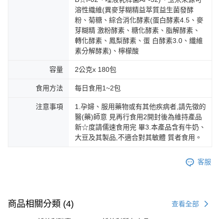
溶性織維(異麥芽糊精益萃質益生菌發酵
粉、菊糖、綜合消化酵素(蛋白酵素4.5、麥
芽糊精 激粉酵素、糖化酵素、脂解酵素、
轉化酵素、鳳梨酵素、蛋 白酵素3.0、纖維
素分解酵素)、檸檬酸
容量
2公克x 180包
食用方法
每日食用1~2包
注意事項
1.孕婦、服用藥物或有其他疾病者,請先徵的
醫(藥)師意 見再行食用2開封後為維持產品
新☆度請儒速食用完 畢3.本產品含有牛奶、
大豆及其製品,不適合對其敏體 質者食用。
客服
商品相關分類 (4)
查看全部