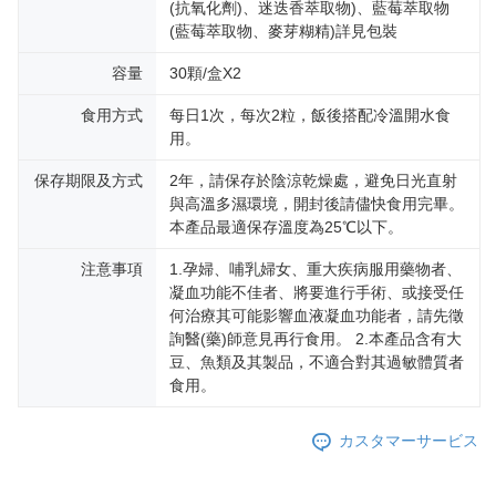
(抗氧化劑)、迷迭香萃取物)、藍莓萃取物
(藍莓萃取物、麥芽糊精)詳見包裝
容量
30顆/盒X2
食用方式
每日1次，每次2粒，飯後搭配冷溫開水食
用。
保存期限及方式
2年，請保存於陰涼乾燥處，避免日光直射
與高溫多濕環境，開封後請儘快食用完畢。
本產品最適保存溫度為25℃以下。
注意事項
1.孕婦、哺乳婦女、重大疾病服用藥物者、
凝血功能不佳者、將要進行手術、或接受任
何治療其可能影響血液凝血功能者，請先徵
詢醫(藥)師意見再行食用。 2.本產品含有大
豆、魚類及其製品，不適合對其過敏體質者
食用。
カスタマーサービス