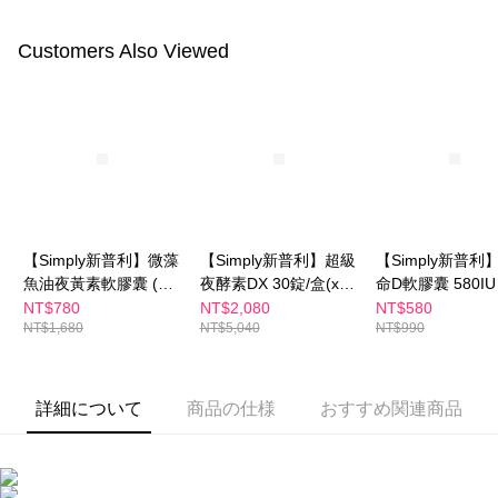
代金納付期限は最短で 14 日以内ですので、ご注意ください。AFTEE アプ
萊爾富取貨付款
Customers Also Viewed
リをダウンロードして AFTEE 会員になるとお支払い期限を最長 45 日以内
配送毎にNT$100、NT$600以上で送料無料
まで延長できます。
付款後萊爾富取貨
お支払期限は、ショップが請求した期日と、AFTEEで延長できる日数をも
とに計算されます。AFTEEで注文すると、商品を受け取るまで支払い期限
配送毎にNT$100、NT$600以上で送料無料
を延長できますが、商品を期限内に受け取れない場合があります（例：予
約商品や商品到着日が比較的遅い商品）。そのため、商品到着の有無に関
7-11付款取貨
わらず、AFTEEで指定された期限内にお支払いください。
配送毎にNT$100、NT$600以上で送料無料
二、支払い限度額
付款後7-11取貨
1.初回 AFTEEを ご利用の際に、認証結果及び当社の審査の結果に基づ
【Simply新普利】微藻
【Simply新普利】超級
【Simply新普利
き、限度額が設定されます。
魚油夜黃素軟膠囊 (30
夜酵素DX 30錠/盒(x2
命D軟膠囊 580IU 
配送毎にNT$100、NT$600以上で送料無料
2.決済金額は最低NT$20です。
粒/盒) 葉黃素
盒)+微藻魚油夜黃素軟
顆/盒
NT$780
NT$2,080
NT$580
3.現在、台湾の会員のみご利用いただけます。
宅配
NT$1,680
NT$5,040
NT$990
膠囊 30粒/盒(x1盒)(葉
黃素)
三、利用規約「AFTEE代金後払い」（以下当サービスという）はネットプ
配送毎にNT$100、NT$600以上で送料無料
ロテクションズ（以下 AFTEE という）が提供し、AFTEEが代金を徴収し
ます。当サービスご利用の際に提供しなければならない個人情報（注文者
離島配送
詳細について
商品の仕様
おすすめ関連商品
の氏名、電話番号、受取人の氏名、電話番号、受取人住所を含むがこれに
配送毎にNT$150、NT$1,500以上で送料無料
限らない）は、AFTEEに渡され当サービスで必要な範囲内で利用されま
す。AFTEEの個人情報の収集、処理、利用について、詳細はAFTEE公式ホ
海外配送
送料を確認
ームページの『個人情報の収集、処理及び利用に関する声明』をご参照く
ださい（
https://aftee.tw/privacypolicy/
）。