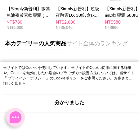
【Simply新普利】微藻
【Simply新普利】超級
【Simply新普利
魚油夜黃素軟膠囊 (30
夜酵素DX 30錠/盒(x2
命D軟膠囊 580IU 
粒/盒) 葉黃素
盒)+微藻魚油夜黃素軟
顆/盒
NT$780
NT$2,080
NT$580
NT$1,680
NT$5,040
NT$990
膠囊 30粒/盒(x1盒)(葉
黃素)
本カテゴリーの人気商品
サイト全体のランキング
人気タグ
当サイトではCookieを使用しています。当サイトのCookie使用に関する詳細
や、Cookieを無効にしたい場合のブラウザでの設定方法については、当サイト
「
プライバシーポリシー
」のCookieポリシーをご参照ください。お客さま
が、当サイトを引き続き使用される場合、当社がサイト利用規約のCookieポリ
詳しく見る >
シーに基づいてCookieを使用することに同意したものとみなします。
分かりました