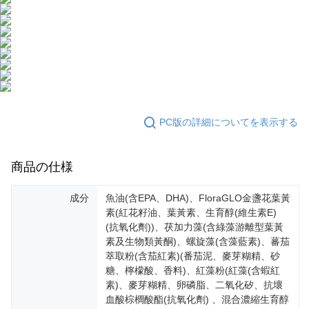
海外配送(澳門)
送料を確認
AFTEEの初回ご利用の際に、審査を通過すれば、最高額がNT$10,000にな
海外配送(馬來西亞)
送料を確認
ります。支払い期限を過ぎた場合、その金額に基づいて年利20%の遅延滞
納金が加算されます。未成年の利用者は、事前に法定代理人または後見人
海外配送(澳洲)
送料を確認
の同意を得ればAFTEEをご利用いただけます。
個人情報の処理、利用について疑問がある、または関連する法律の権利を
行使したい場合は、ネットプロテクションズ
cs_tw@netprotections.co.jp
にご連絡ください。上記に示した個人情報を、必要な購入注文書とあわせ
てAFTEEにご提供いただく、またはAFTEEにあなたの個人情報の収集、処
PC版の詳細についてを表示する
理、利用を許可することににご同意いただけない場合は、当サービスを選
択しないでください。
商品の仕様
成分
魚油(含EPA、DHA)、FloraGLO金盞花葉黃
素(紅花籽油、葉黃素、生育醇(維生素E)
(抗氧化劑))、茯加力藻(含綠藻游離型葉黃
素及生物類黃酮)、螺旋藻(含藻藍素)、蕃茄
萃取粉(含茄紅素)(番茄泥、麥芽糊精、砂
糖、檸檬酸、香料)、紅藻粉(紅藻(含蝦紅
素)、麥芽糊精、卵磷脂、二氧化矽、抗壞
血酸棕櫚酸酯(抗氧化劑) 、混合濃縮生育醇