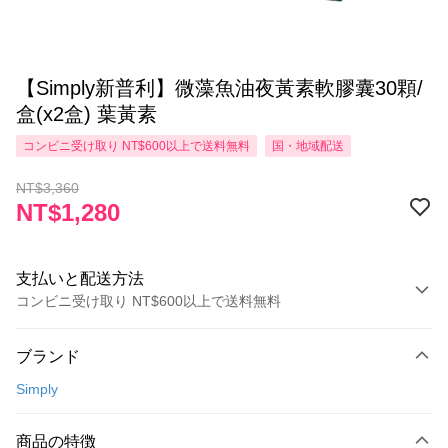
【Simply新普利】微藻魚油夜黃素軟膠囊30顆/
盒(x2盒) 葉黃素
コンビニ受け取り NT$600以上で送料無料
国・地域配送
NT$3,360
NT$1,280
支払いと配送方法
コンビニ受け取り NT$600以上で送料無料
お支払い方法
ブランド
クレジットカード1回払い
Simply
コンビニ店頭代金引換
LINE Pay
商品の特徴