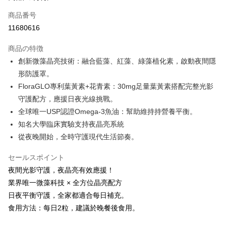
Apple Pay
商品番号
11680616
JKOPAY
商品の特徴
Easy Wallet
創新微藻晶亮技術：融合藍藻、紅藻、綠藻植化素，啟動夜間隱
Google Pay
形防護罩。
FloraGLO專利葉黃素+花青素：30mg足量葉黃素搭配完整光影
Plus Pay
守護配方，應援日夜光線挑戰。
AFTEE代金後払い
全球唯一USP認證Omega-3魚油：幫助維持持營養平衡。
説明
知名大學臨床實驗支持夜晶亮系統
一、 AFTEE代金後払いについて
從夜晚開始，全時守護現代生活節奏。
ATM払い
1.お支払い方法でAFTEE代金後払いを選択すると、携帯電話認証ウィンド
ウが表示されます。
セールスポイント
2.SMSで認証してお支払い手続を進めてください。
配送方法
3.注文するときのお支払いは不要です。商品はご指定の住所に配送されま
夜間光影守護，夜晶亮有效應援！
す。
全家付款取貨
業界唯一微藻科技 × 全方位晶亮配方
4.ご注文が完了すると、携帯に支払い通知のSMSが届きます。アプリ会員
配送毎にNT$100、NT$600以上で送料無料
日夜平衡守護，全家都適合每日補充。
の場合は、AFTEE アプリプッシュ通知が届きます。
5.商品受け取り時のお支払いは不要です。商品を確かめてから、SMSまた
食用方法：每日2粒，建議於晚餐後食用。
付款後全家取貨
はアプリの通知に従って、4大コンビニ、またはATM/オンラインバンキン
グでお支払いください。
配送毎にNT$100、NT$600以上で送料無料