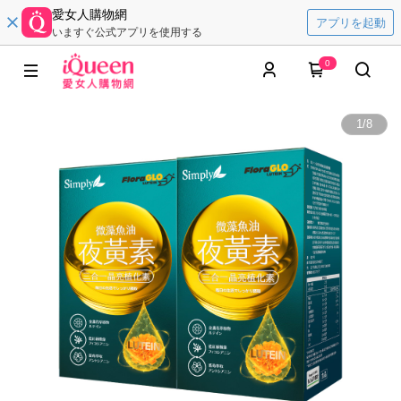
愛女人購物網
アプリを起動
いますぐ公式アプリを使用する
0
1
/
8