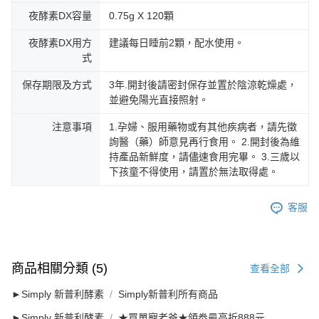
夜酵素DX容量
0.75g X 120顆
夜酵素DX用方
建議每日睡前2顆，配水使用。
式
保存期限及方式
3年.開封後請密封保存並置於陰涼乾燥處，
並避免陽光直接照射。
注意事項
1.孕婦、服用藥物或有其他疾病者，請先徵
詢醫（藥）師意見再行食用。 2.開封後為維
持產品新鮮度，請儘速食用完畢。 3.三歲以
下孩童不得使用，請置於無法取得處。
客服
商品相關分類 (5)
查看全部
►Simply 新普利酵素
Simply新普利所有商品
►Simply 新普利酵素
★買單寵老爸★領劵最高折888元