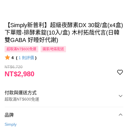
【Simply新普利】超級夜酵素DX 30錠/盒(x4盒)
下單贈-排酵素錠(10入/盒) 木村拓哉代言(日韓
雙GABA 好睡好代謝)
超取滿NT$600免運
國家/地區配送
4
(
1
則評價
)
NT$6,720
NT$2,980
付款與運送方式
超取滿NT$600免運
付款方式
品牌
信用卡一次付款
Simply