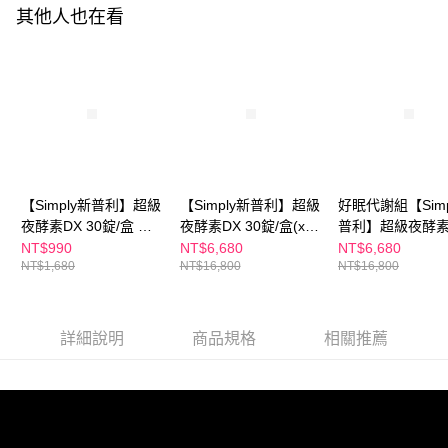
１．於結帳方式選擇「AFTEE先享後付」後，將跳轉至「AFTEE先享後付」
其他人也在看
付款後全家取貨
結帳頁面，進行簡訊認證並確認金額後，即可完成結帳。
２．訂單成立數日內，您將收到繳費通知簡訊。
每筆NT$100，滿NT$600(含以上)免運費
３．收到繳費通知簡訊後14天內，點擊此簡訊中的連結，可透過四大超商／
ATM／網路銀行／等多元方式進行付款，方視為交易完成。
萊爾富取貨付款
※ 請注意：結帳手續完成當下不需立刻繳費，但若您需要取消訂單，請聯絡
每筆NT$100，滿NT$600(含以上)免運費
購買商品的店家。未經商家同意取消之訂單仍視為有效，需透過AFTEE先享
後付繳納相關費用。
付款後萊爾富取貨
※ 交易是否成功請以「AFTEE先享後付 」之結帳頁面顯示為準，若有關於
是否繳費成功／繳費後需取消欲退款等相關疑問，請聯繫「AFTEE先享後付
每筆NT$100，滿NT$600(含以上)免運費
客戶支援中心」
https://netprotections.freshdesk.com/support/home
【Simply新普利】超級
【Simply新普利】超級
好眠代謝組【Simp
7-11付款取貨
【注意事項】
夜酵素DX 30錠/盒 木
夜酵素DX 30錠/盒(x10
普利】超級夜酵素
１．透過由恩沛科技股份有限公司提供之「AFTEE先享後付」服務完成之交
每筆NT$100，滿NT$600(含以上)免運費
村拓哉 代言(日韓雙
盒) 木村拓哉代言(日韓
100錠/盒x3盒 
NT$990
NT$6,680
NT$6,680
易，需依本服務之必要範圍內提供個人資料，並將交易相關給付款項請求債
NT$1,680
NT$16,800
NT$16,800
GABA 好睡好代謝)
雙GABA 好睡好代謝)
哉 代言(日韓雙GA
權轉讓予恩沛科技股份有限公司。
付款後7-11取貨
好睡好代謝)
２．關於個人資料處理事宜，請瀏覽以下網址：
每筆NT$100，滿NT$600(含以上)免運費
https://aftee.tw/terms/#terms3
３．未成年的使用者請事先徵得法定代理人或監護人之同意方可使用
詳細說明
商品規格
相關推薦
宅配
「AFTEE先享後付」，若未經同意申辦者引起之損失，本公司不負相關責
任。
每筆NT$100，滿NT$600(含以上)免運費
４．使用「AFTEE先享後付」時，將依據個別帳號之用戶狀況，依本公司即
時審查核予不同之上限額度；若仍有額度不足之情形，本公司將視審查結果
離島配送
請求用戶進行身份認證。
每筆NT$150，滿NT$1,500(含以上)免運費
５．嚴禁一人註冊多個帳號或使用他人資訊註冊。若發現惡意使用之情形，