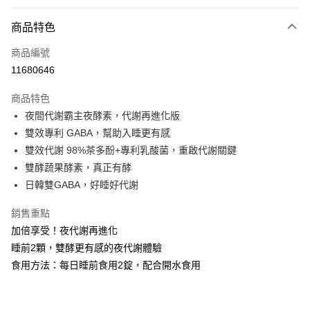
超商取貨付款
商品特色
LINE Pay
商品編號
Apple Pay
11680646
街口支付
商品特色
悠遊付
夜間代謝霸主夜酵素，代謝再進化版
Google Pay
雙效專利 GABA，幫助入睡更有感
雙效代謝 98%茶多酚+專利乳酸菌，重啟代謝關鍵
全盈+PAY
雙酵蔬果酵素，真正有酵
AFTEE先享後付
日韓雙GABA，好睡好代謝
相關說明
銷售重點
【關於「AFTEE先享後付」】
ATM付款
AFTEE先享後付是「在收到商品之後才付款」的支付方式。 讓您購物簡單
加倍享受！夜代謝再進化
便利好安心！
睡前2顆，雙酵更有感的夜代謝體驗
１．簡單：不需註冊會員、不需綁卡、不需儲值。
運送方式
２．便利：只要手機號碼，簡訊認證，即可結帳。
食用方法：每日睡前食用2錠，配合開水食用
３．安心：先確認商品／服務後，再付款。
全家付款取貨
每筆NT$100，滿NT$600(含以上)免運費
【「AFTEE先享後付」結帳流程】