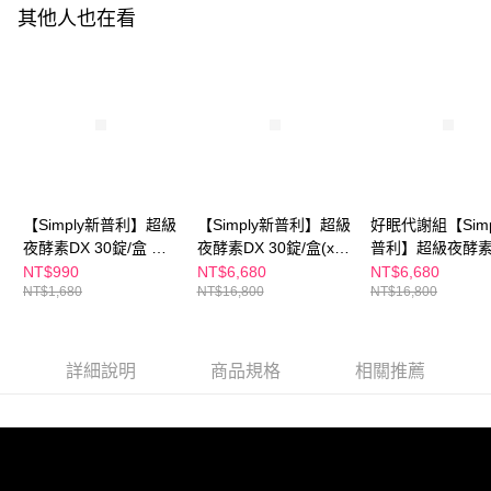
１．於結帳方式選擇「AFTEE先享後付」後，將跳轉至「AFTEE先享後付」
其他人也在看
付款後全家取貨
結帳頁面，進行簡訊認證並確認金額後，即可完成結帳。
２．訂單成立數日內，您將收到繳費通知簡訊。
每筆NT$100，滿NT$600(含以上)免運費
３．收到繳費通知簡訊後14天內，點擊此簡訊中的連結，可透過四大超商／
ATM／網路銀行／等多元方式進行付款，方視為交易完成。
萊爾富取貨付款
※ 請注意：結帳手續完成當下不需立刻繳費，但若您需要取消訂單，請聯絡
每筆NT$100，滿NT$600(含以上)免運費
購買商品的店家。未經商家同意取消之訂單仍視為有效，需透過AFTEE先享
後付繳納相關費用。
付款後萊爾富取貨
※ 交易是否成功請以「AFTEE先享後付 」之結帳頁面顯示為準，若有關於
是否繳費成功／繳費後需取消欲退款等相關疑問，請聯繫「AFTEE先享後付
每筆NT$100，滿NT$600(含以上)免運費
客戶支援中心」
https://netprotections.freshdesk.com/support/home
【Simply新普利】超級
【Simply新普利】超級
好眠代謝組【Simp
7-11付款取貨
【注意事項】
夜酵素DX 30錠/盒 木
夜酵素DX 30錠/盒(x10
普利】超級夜酵素
１．透過由恩沛科技股份有限公司提供之「AFTEE先享後付」服務完成之交
每筆NT$100，滿NT$600(含以上)免運費
村拓哉 代言(日韓雙
盒) 木村拓哉代言(日韓
100錠/盒x3盒 
NT$990
NT$6,680
NT$6,680
易，需依本服務之必要範圍內提供個人資料，並將交易相關給付款項請求債
NT$1,680
NT$16,800
NT$16,800
GABA 好睡好代謝)
雙GABA 好睡好代謝)
哉 代言(日韓雙GA
權轉讓予恩沛科技股份有限公司。
付款後7-11取貨
好睡好代謝)
２．關於個人資料處理事宜，請瀏覽以下網址：
每筆NT$100，滿NT$600(含以上)免運費
https://aftee.tw/terms/#terms3
３．未成年的使用者請事先徵得法定代理人或監護人之同意方可使用
詳細說明
商品規格
相關推薦
宅配
「AFTEE先享後付」，若未經同意申辦者引起之損失，本公司不負相關責
任。
每筆NT$100，滿NT$600(含以上)免運費
４．使用「AFTEE先享後付」時，將依據個別帳號之用戶狀況，依本公司即
時審查核予不同之上限額度；若仍有額度不足之情形，本公司將視審查結果
離島配送
請求用戶進行身份認證。
每筆NT$150，滿NT$1,500(含以上)免運費
５．嚴禁一人註冊多個帳號或使用他人資訊註冊。若發現惡意使用之情形，