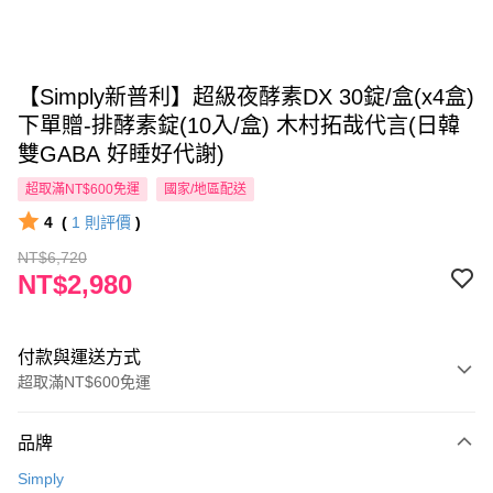
【Simply新普利】超級夜酵素DX 30錠/盒(x4盒)
下單贈-排酵素錠(10入/盒) 木村拓哉代言(日韓
雙GABA 好睡好代謝)
超取滿NT$600免運
國家/地區配送
4
(
1
則評價
)
NT$6,720
NT$2,980
付款與運送方式
超取滿NT$600免運
付款方式
品牌
信用卡一次付款
Simply