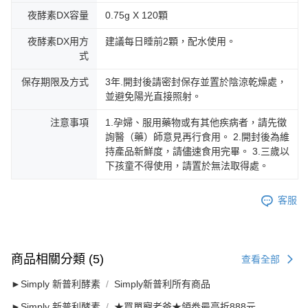
夜酵素DX容量
0.75g X 120顆
夜酵素DX用方
建議每日睡前2顆，配水使用。
式
保存期限及方式
3年.開封後請密封保存並置於陰涼乾燥處，
並避免陽光直接照射。
注意事項
1.孕婦、服用藥物或有其他疾病者，請先徵
詢醫（藥）師意見再行食用。 2.開封後為維
持產品新鮮度，請儘速食用完畢。 3.三歲以
下孩童不得使用，請置於無法取得處。
客服
商品相關分類 (5)
查看全部
►Simply 新普利酵素
Simply新普利所有商品
►Simply 新普利酵素
★買單寵老爸★領劵最高折888元