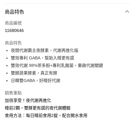
超商取貨付款
商品特色
LINE Pay
商品編號
Apple Pay
11680646
街口支付
商品特色
悠遊付
夜間代謝霸主夜酵素，代謝再進化版
Google Pay
雙效專利 GABA，幫助入睡更有感
雙效代謝 98%茶多酚+專利乳酸菌，重啟代謝關鍵
全盈+PAY
雙酵蔬果酵素，真正有酵
AFTEE先享後付
日韓雙GABA，好睡好代謝
相關說明
銷售重點
【關於「AFTEE先享後付」】
ATM付款
AFTEE先享後付是「在收到商品之後才付款」的支付方式。 讓您購物簡單
加倍享受！夜代謝再進化
便利好安心！
睡前2顆，雙酵更有感的夜代謝體驗
１．簡單：不需註冊會員、不需綁卡、不需儲值。
運送方式
２．便利：只要手機號碼，簡訊認證，即可結帳。
食用方法：每日睡前食用2錠，配合開水食用
３．安心：先確認商品／服務後，再付款。
全家付款取貨
每筆NT$100，滿NT$600(含以上)免運費
【「AFTEE先享後付」結帳流程】